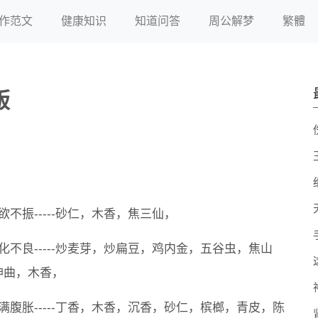
作范文
健康知识
知道问答
周公解梦
繁體
版
欲不振-----砂仁，木香，焦三仙，
化不良-----炒麦芽，炒扁豆，鸡内金，五谷虫，焦山
神曲，木香，
满腹胀-----丁香，木香，沉香，砂仁，槟榔，青皮，陈