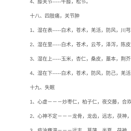
4、膝关节-----牛膝，松节。
十八、四肢痛，关节肿
1、湿在表-----白术，苍术，羌活，防风，川
2、湿在里-----白术，苍术，云芩，泽泻，
3、湿在上-----玉米，杏仁，桑皮，藁本，
4、湿在下-----白术，苍术，防风，防己，
十九、失眠
1、心虚－－－炒枣仁，柏子仁，夜交藤，合
2、心神不定－－－龙骨，龙齿，远志，茯神
3、痰浊壅滞－－－远志，菖蒲，半夏，茯神