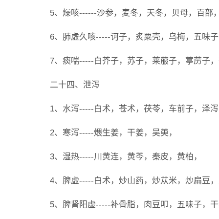
5、燥咳------沙参，麦冬，天冬，贝母，百部
6、肺虚久咳-----诃子，炙粟壳，乌梅，五味
7、痰喘-----白芥子，苏子，莱菔子，葶苈子
二十四、泄泻
1、水泻-----白术，苍术，茯苓，车前子，泽
2、寒泻-----煨生姜，干姜，吴萸，
3、湿热-----川黄连，黄芩，秦皮，黄柏，
4、脾虚-----白术，炒山药，炒苁米，炒扁豆
5、脾肾阳虚-----补骨脂，肉豆叩，五味子，