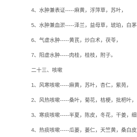
4、水肿兼表证-----麻黄，浮萍草，苏叶，
5、水肿兼血淤-----泽兰，益母草，琥珀，白
6、气虚水肿-----黄芪，炒白术，茯苓，
7、阳虚水肿-----肉桂，桂枝，附子。
二十三、咳嗽
1、风寒咳嗽-----麻黄，苏叶，杏仁，紫苑，
2、风热咳嗽-----桑叶，菊花，桔梗，批杷叶，
3、寒痰咳嗽-----半夏，陈皮，冬花，干姜，
4、热痰咳嗽-----瓜蒌，蒌仁，天竺黄，桑白