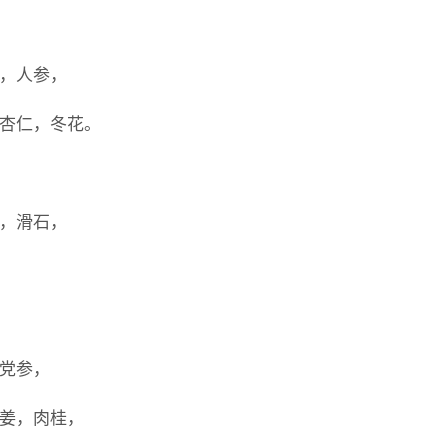
，
子，人参，
，杏仁，冬花。
泻，滑石，
，党参，
干姜，肉桂，