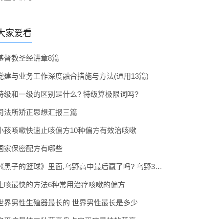
大家爱看
基督教圣经讲章8篇
党建与业务工作深度融合措施与方法(通用13篇)
特级和一级的区别是什么? 特级算极限词吗?
司法所矫正思想汇报三篇
小孩咳嗽快速止咳偏方10种偏方有效治咳嗽
国家保密配方有哪些
《黑子的篮球》里面,乌野高中最后赢了吗? 乌野3年拿到全国冠军了吗
止咳最快的方法6种常用治疗咳嗽的偏方
世界男性生殖器最长的 世界男性最长是多少