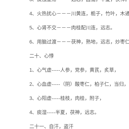
4、火热扰心－－－川黄连，栀子，竹叶，木
5、心肾不交－－－肉桂配川连，远志。
6、用脑过渡－－－茯神，熟地，远志，炒枣
二十、心悸
1、心气虚-----人参，党参，黄芪，炙草，
2、心血虚-----（阴）酸枣仁，柏子仁，当
3、心阳虚-----桂枝，肉桂，附子，
4、痰湿-----半夏，茯神，远志。
二十一、自汗，盗汗