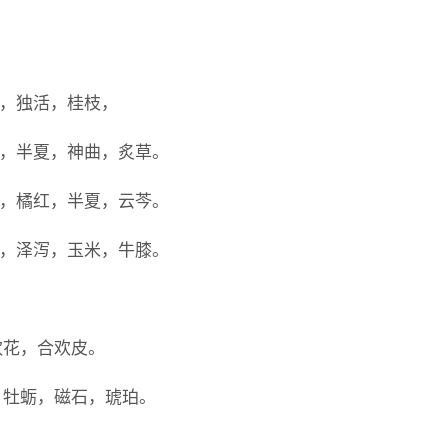
芎，独活，桂枝，
陈皮，半夏，神曲，炙草。
荆芥，橘红，半夏，云芩。
羌活，泽泻，玉米，牛膝。
欢花，合欢皮。
，牡蛎，磁石，琥珀。
。