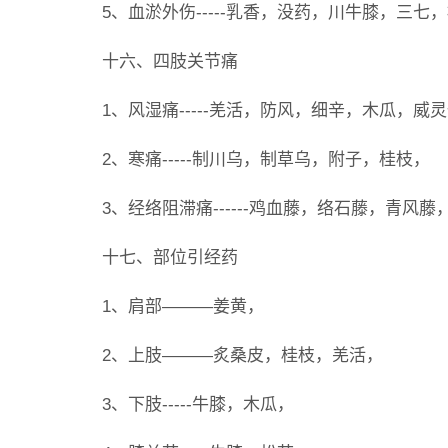
5、血淤外伤-----乳香，没药，川牛膝，三七
十六、四肢关节痛
1、风湿痛-----羌活，防风，细辛，木瓜，
2、寒痛-----制川乌，制草乌，附子，桂枝，
3、经络阻滞痛------鸡血藤，络石藤，青风
十七、部位引经药
1、肩部———姜黄，
2、上肢———炙桑皮，桂枝，羌活，
3、下肢-----牛膝，木瓜，