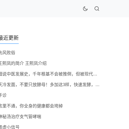
最近更新
伤风败俗
王熙凤的简介 王熙凤介绍
细说中医发展史，千年根基不会被推倒，但被现代医疗模式堵住出路
天冷发面，不要只放酵母！多加这3样，快速发酵，蓬松香软弹性十足
手诊
这里不通，你全身的健康都会垮掉
神秘汤治疗支气管哮喘
肾虚小信号