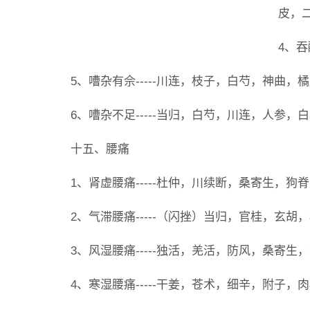
皮，
4、吞
5、嘈杂有佘-----川连，枝子，白芍，神曲，
6、嘈杂不足-----当归，白芍，川连，人参
十五、腰痛
1、肾虚腰痛-----杜仲，川续断，桑寄生，狗
2、气滞腰痛-----（闪挫）当归，官桂，玄
3、风湿腰痛-----独活，羌活，防风，桑寄
4、寒湿腰痛-----干姜，苍术，细辛，附子，