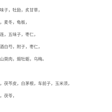
，五味子，牡励，炙甘草，
归，麦冬，龟板，
，川连，五味子，枣仁，
桂，酒白芍，附子，枣仁，
子，山萸肉，煅牡蛎，乌梅。
加皮，茯芩皮，白茅根，车前子，玉米须，
芩，茯苓，