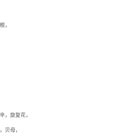
茅根，
细辛，旋复花，
皮，贝母，