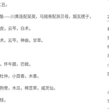
二丑，
酸-----川黄连配吴萸，乌贼骨配浙贝母，煅瓦楞子，
橘皮，云芩，白术，
，白术，云芩，神曲，甘草。
脊，怀牛膝，巴戟，
胡，杜仲，小茴香，木香，
生，狗脊，木瓜，稀莶草，威灵仙，
肉桂，