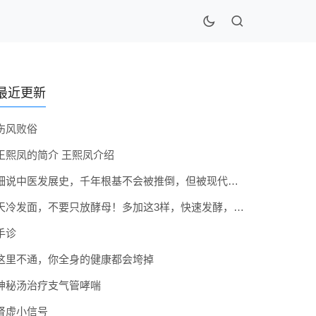
最近更新
伤风败俗
王熙凤的简介 王熙凤介绍
细说中医发展史，千年根基不会被推倒，但被现代医疗模式堵住出路
天冷发面，不要只放酵母！多加这3样，快速发酵，蓬松香软弹性十足
手诊
这里不通，你全身的健康都会垮掉
神秘汤治疗支气管哮喘
肾虚小信号