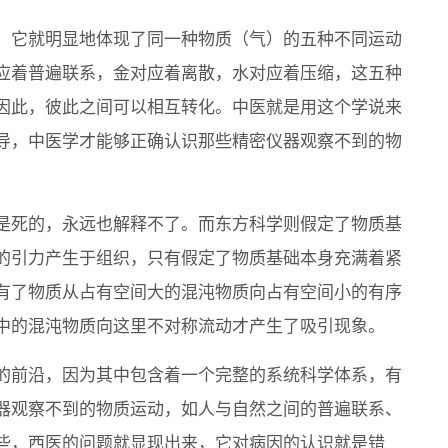
，它就明显地体现了同一种物质（气）的五种不同运动
应着普遍联系，金对应着离散，水对应着压缩，这五种
因此，彼此之间可以相互转化。中医就是用这个学说来
导，中医学才能够正确认识那些精密仪器观察不到的物
是死的，永远也解释不了。而东方科学则假定了物质基
的引力产生于组织，只有假定了物质基础本身充满着紧
有了物质从占有空间大的混沌物质向占有空间小的有序
中的混沌物质向这里不对称流动才产生了吸引现象。
的前沿，因为其中包含着一个完整的系统科学体系，有
器观察不到的物质运动，如人与自然之间的普遍联系、
些，西医的问题就显现出来，它对病因的认识就是错