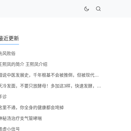
最近更新
伤风败俗
王熙凤的简介 王熙凤介绍
细说中医发展史，千年根基不会被推倒，但被现代医疗模式堵住出路
天冷发面，不要只放酵母！多加这3样，快速发酵，蓬松香软弹性十足
手诊
这里不通，你全身的健康都会垮掉
神秘汤治疗支气管哮喘
肾虚小信号