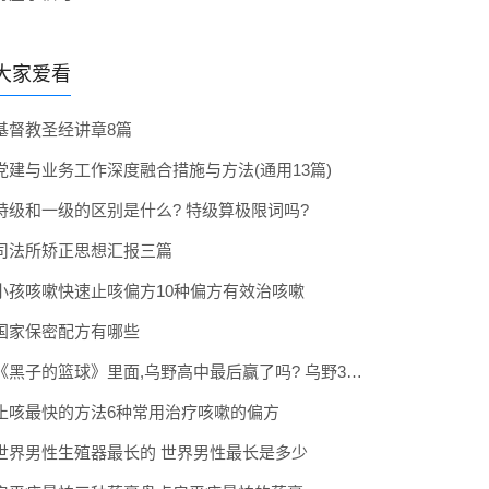
大家爱看
基督教圣经讲章8篇
党建与业务工作深度融合措施与方法(通用13篇)
特级和一级的区别是什么? 特级算极限词吗?
司法所矫正思想汇报三篇
小孩咳嗽快速止咳偏方10种偏方有效治咳嗽
国家保密配方有哪些
《黑子的篮球》里面,乌野高中最后赢了吗? 乌野3年拿到全国冠军了吗
止咳最快的方法6种常用治疗咳嗽的偏方
世界男性生殖器最长的 世界男性最长是多少