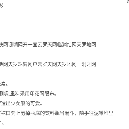
影
铁网珊瑚网开一面云罗天网临渊结网天罗地网
地网天罗珠窗网户云罗天网天罗地网一洞之网
元素。
式侧袋;里料采用印花网眼布。
营造出少女般的可爱。
在袜口套上剪掉瓶底的饮料瓶当漏斗，随手往泥鳅堆里
了。