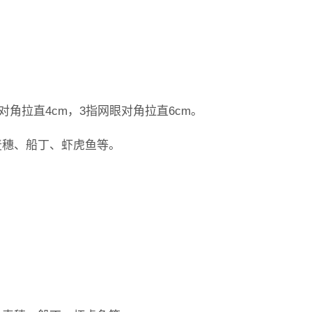
眼对角拉直4cm，3指网眼对角拉直6cm。
麦穗、船丁、虾虎鱼等。
。