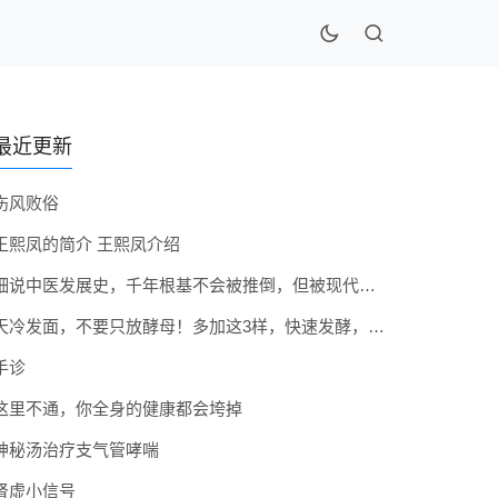
最近更新
伤风败俗
王熙凤的简介 王熙凤介绍
细说中医发展史，千年根基不会被推倒，但被现代医疗模式堵住出路
天冷发面，不要只放酵母！多加这3样，快速发酵，蓬松香软弹性十足
手诊
这里不通，你全身的健康都会垮掉
神秘汤治疗支气管哮喘
肾虚小信号