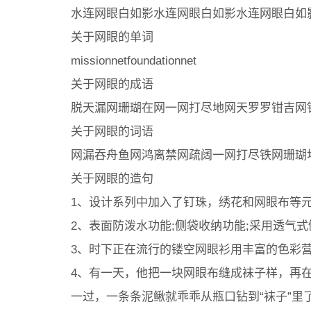
水连网眼白如影水连网眼白如影水连网眼白如
关于网眼的单词
missionnetfoundationnet
关于网眼的成语
脱天漏网珊瑚在网一网打尽地网天罗罗钳吉网
关于网眼的词语
网漏吞舟鱼网鸿离禁网疏阔一网打尽铁网珊瑚
关于网眼的造句
1、设计系列中加入了钉珠，绣花和网眼布等
2、表面防泼水功能;侧袋收纳功能;采用透气
3、时下正在流行的镂空网眼衫用丰富的色彩
4、有一天，他把一块网眼布缝成袜子样，再
一过，一条条泥鳅就乖乖从瓶口钻到“袜子”里