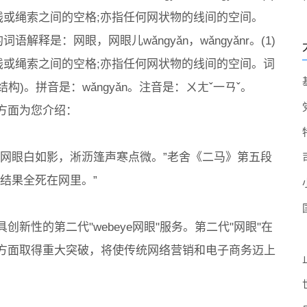
线或绳索之间的空格;亦指任何网状物的线间的空间。
词语解释是：网眼，网眼儿wǎngyǎn，wǎngyǎnr。(1)
线或绳索之间的空格;亦指任何网状物的线间的空间。词
构)。拼音是：wǎngyǎn。注音是：ㄨㄤˇ一ㄢˇ。
方面为您介绍：
连网眼白如影，淅沥篷声寒点微。”老舍《二马》第五段
结果全死在网里。”
新性的第二代"webeye网眼"服务。第二代"网眼"在
方面取得重大突破，将使传统网络营销和电子商务迈上