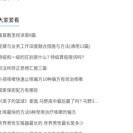
大家爱看
基督教圣经讲章8篇
党建与业务工作深度融合措施与方法(通用13篇)
特级和一级的区别是什么? 特级算极限词吗?
司法所矫正思想汇报三篇
小孩咳嗽快速止咳偏方10种偏方有效治咳嗽
国家保密配方有哪些
《黑子的篮球》里面,乌野高中最后赢了吗? 乌野3年拿到全国冠军了吗
止咳最快的方法6种常用治疗咳嗽的偏方
世界男性生殖器最长的 世界男性最长是多少