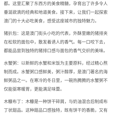
都。这里汇聚了东西方的美食精髓，孕育出了许多令人
垂涎欲滴的经典和地道美食。接下来，让我们一起探索
澳门的十大必吃美食，感受这座城市的独特魅力。
猪扒包：这是澳门街头小吃的代表，外酥里嫩的猪排夹
在松软的面包中，散发着诱人的香气。每一口咬下去，
都能品尝到独特的猪排口感与面包的香气交织的美味。
水蟹粥：以新鲜的水蟹和米饭为主要原料，经过精心熬
制而成。水蟹粥口感鲜美，粥汁醇厚，是澳门著名的海
鲜粥品之一。在寒冷的冬日里，一碗热腾腾的水蟹粥不
仅能驱寒暖胃，更能满足味蕾。
木糠布丁：木糠是一种饼干碎屑，与奶油混合后制成布
丁状甜品。这种甜品口感独特，既有饼干的香脆，又有