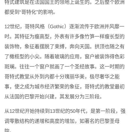
特式建筑是在法国国王的领地上诞生的。之后整个欧洲
都受到“哥特化”的影响。
12世纪，哥特风格（Gothic）逐渐流传于欧洲并风靡一
时。其特征为瘦高型，外表有许多像竹笋一样瘦长型的
装饰物，象征着摆脱了束缚，奔向天国。拱顶也随之有
了橄榄型的小尖。随着玻璃的应用，窗户被装饰得色彩
斑斓。往往一个窗户就画了一个圣经故事。这一时期的
哥特式教堂从外到内都十分瑰丽华美，极尽奢华之能
事，使之成为城市经济繁荣的象征，哥特式的教堂最初
从法国的巴黎开始兴建，其发展分为三阶段。
从12世纪开始持续到13世纪的50年代，是第一阶段，强
调零散结构的递增和高度的增加，如著名的巴黎圣母
院。