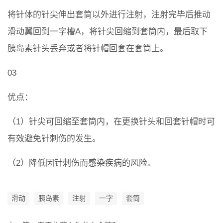
将针体的针尖伸出套筒以外进行注射，注射完毕后推动
滑动翼回到一字槽A，将针尖回缩到套筒内，最后取下
胰岛素针头丢弃或者将针帽回套在套筒上。
03
优点：
（1）针尖可回缩至套筒内，在更换针头和回套针帽时可
有效避免针刺伤的发生。
（2）降低因针刺伤而感染疾病的风险。
滑动
胰岛素
注射
一字
套筒