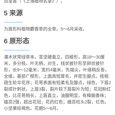
百里香（《上海植物名录》）。
5 来源
为唇形科植物麝香草的全草。5～6月采收。
6 原形态
灌木状常绿草本。茎坚硬直立，四棱形，高18～30厘
米，多分枝。叶无柄，对生，线状披针形至卵状披针
形，长9～12毫米，宽约4毫米，先端尖，叶缘稍反卷，
全缘，基部广楔形，上面具短茸毛，并密生腺点。枝梢
疏生轮伞花序；花萼表面有短柔毛及腺点，绿色，下唇2
裂成针刺状，上唇3裂，裂片较下唇裂片为短；花冠粉红
色，比花萼稍长，上唇直立，油腺明显，有樟脑香味；
雄蕊2强，超出花冠，花药红色；雌蕊柱头2裂，红色。
小坚果棕褐色。花期5～6月。