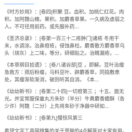
《时方妙用》：[卷四]积聚 豆。血积。加桃仁红花。肉
积。加阿魏山楂。果积。加麝香草果。一久病及虚弱之
人。不可径用前药。或先服补药...
《圣济总录》：[卷第一百三十二疮肿门]诸疮 冬用干
末，水调涂。治鼻疳疮，侵蚀鼻柱。麝香散方麝香草乌
头（烧灰）上二味，等分，研细贴之。治睛漏疮，...
《本草纲目拾遗》：[卷八诸谷部]豆 ，即解。豆叶治瘤
急救方∶颈后粉瘤，马料豆叶、辟麝香草，同捣敷患
处，其瘤渐软渐消，破则听其自消。《本...
《幼幼新书》：[卷第二十四]一切疳第三 ；十五、面无
光。并宜常服保童丸方朱砂（半分）牛黄麝香蟾酥（各
少许）阿魏（二分）上先将朱砂于净器中研如...
《幼幼新书》：[卷第九]慢惊风第三
希望文字工具网搜集的关于草脑的4点解答对大家有用。