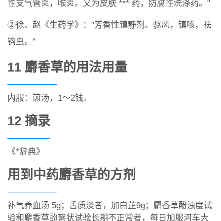
性支气管炎，喉炎。又为皮肤 *** 药，防腐性洗涤药。"
②徐、赵《生药学》："芳香性镇静剂。驱风，镇咳，祛
钩虫。"
11 麝香草的用法用量
内服：煎汤，1～2钱。
12 摘录
《*辞典》
用到中药麝香草的方剂
补气养血汤 5g；舌质淡者，加白芷9g；麝香草酚浊度试
验和麝香草酚絮状试验长期不正常者，每日加服河车大