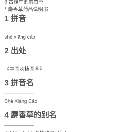
3 古籍中的麝香草
* 麝香草药品说明书
1 拼音
shè xiāng cǎo
2 出处
《中国药植图鉴》
3 拼音名
Shè Xiānɡ Cǎo
4 麝香草的别名