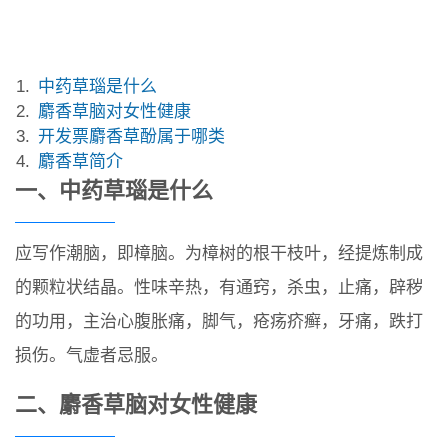
中药草瑙是什么
麝香草脑对女性健康
开发票麝香草酚属于哪类
麝香草简介
一、中药草瑙是什么
应写作潮脑，即樟脑。为樟树的根干枝叶，经提炼制成
的颗粒状结晶。性味辛热，有通窍，杀虫，止痛，辟秽
的功用，主治心腹胀痛，脚气，疮疡疥癣，牙痛，跌打
损伤。气虚者忌服。
二、麝香草脑对女性健康