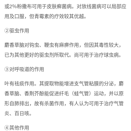
或2％粉撒布可用于皮肤癣菌病。对放线菌病可以局部应
用及口服，但青霉素的疗效较其优越。
②驱虫作用
麝香草脑对钩虫、鞭虫有麻痹作用，但因其毒性较大，
已为其他更好的驱虫剂所取代。尚可用于治疗球虫病。
③对呼吸道的作用
叶有祛痰作用。其提取物能增进支气管粘膜的分泌，麝
香草脑、香荆芥酚能促进纤毛（蛙气管）运动，并以原
形自肺排出，故有杀菌作用，有人认为可用于治疗气管
炎、百日咳。
④其他作用