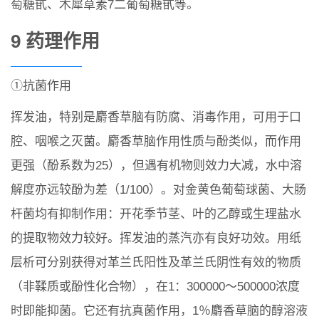
萄糖甙、木犀草素7二葡萄糖甙等。
9 药理作用
①抗菌作用
挥发油，特别是麝香草脑有防腐、消毒作用，可用于口
腔、咽喉之灭菌。麝香草脑作用性质与酚类似，而作用
更强（酚系数为25），但遇有机物则效力大减，水中溶
解度亦远较酚为差（1/100）。对金黄色葡萄球菌、大肠
杆菌均有抑制作用：开花季节茎、叶的乙醇或生理盐水
的提取物效力较好。挥发油的蒸汽亦有良好功效。用纸
层析可分别获得对革兰氏阳性及革兰氏阴性有效的物质
（非鞣质或酚性化合物），在1：300000～500000浓度
时即能抑菌。它还有抗真菌作用，1％麝香草脑的醇溶液