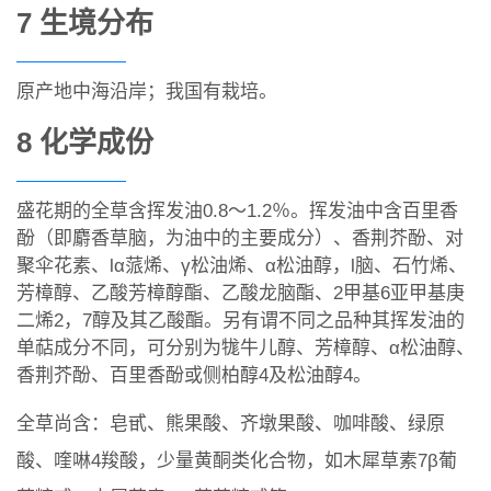
7 生境分布
原产地中海沿岸；我国有栽培。
8 化学成份
盛花期的全草含挥发油0.8～1.2％。挥发油中含百里香
酚（即麝香草脑，为油中的主要成分）、香荆芥酚、对
聚伞花素、lα蒎烯、γ松油烯、α松油醇，l脑、石竹烯、
芳樟醇、乙酸芳樟醇酯、乙酸龙脑酯、2甲基6亚甲基庚
二烯2，7醇及其乙酸酯。另有谓不同之品种其挥发油的
单萜成分不同，可分别为牻牛儿醇、芳樟醇、α松油醇、
香荆芥酚、百里香酚或侧柏醇4及松油醇4。
全草尚含：皂甙、熊果酸、齐墩果酸、咖啡酸、绿原
酸、喹啉4羧酸，少量黄酮类化合物，如木犀草素7β葡