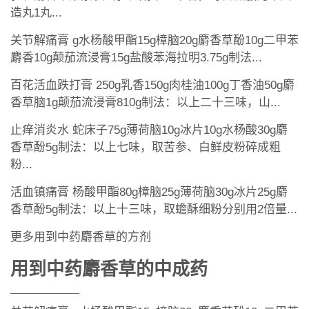
造丸1丸...
关节解痛膏 g水杨酸甲酯15g樟脑20g麝香草酚10g二甲苯
麝香10g颠茄流浸膏15g盐酸苯海拉明3.75g制法...
百花活血跌打膏 250g乳香150g肉桂油100g丁香油50g麝
香草脑1g颠茄流浸膏810g制法：以上二十三味，山...
止痒消炎水 蛇床子75g薄荷脑10g冰片10g水杨酸30g麝
香草酚5g制法：以上七味，取苦参、白鲜皮粉碎成粗
粉...
活血镇痛膏 杨酸甲酯80g樟脑25g薄荷脑30g冰片25g麝
香草酚5g制法：以上十三味，取蟾酥细粉分别用2倍量...
更多用到中药麝香草的方剂
用到中药麝香草的中成药