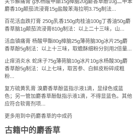
关节解痛膏 g水杨酸甲酯15g樟脑20g麝香草酚10g二甲苯
麝香10g颠茄流浸膏15g盐酸苯海拉明3.75g制法...
百花活血跌打膏 250g乳香150g肉桂油100g丁香油50g麝
香草脑1g颠茄流浸膏810g制法：以上二十三味，山...
活血镇痛膏 杨酸甲酯80g樟脑25g薄荷脑30g冰片25g麝
香草酚5g制法：以上十三味，取蟾酥细粉分别用2倍量...
止痒消炎水 蛇床子75g薄荷脑10g冰片10g水杨酸30g麝
香草酚5g制法：以上七味，取苦参、白鲜皮粉碎成粗
粉...
复方硫黄乳膏 溴麝香草酚蓝指示液1滴，显绿色或蓝
色；另一管加麝香草酚酞指示液1滴，不得显蓝色。其他
应符合软膏剂项...
更多用到中药麝香草的中成药
古籍中的麝香草