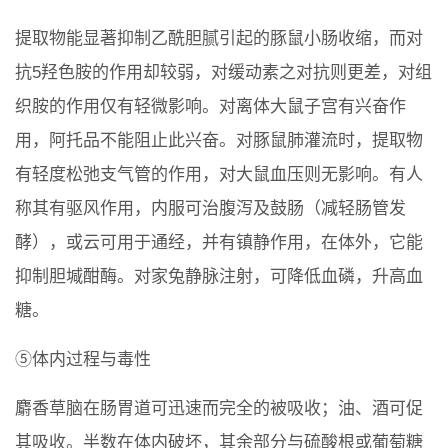
提取物能显著抑制乙酰胆腻引起的豚鼠小肠收缩，而对
抗5羟色胺的作用却较弱，对缓动素之对抗则更差，对组
织胺的作用仅有轻微影响。对离体大鼠子宫有兴奋作
用，阿托品不能阻止此兴奋。对豚鼠肺灌流时，提取物
有轻度松弛支气管的作用，对大鼠血压则无影响。有人
称其有驱风作用，内服可治腹泻及鼓肠（减轻肠管发
酵），或云可用于通经，并有镇静作用，在体外，它能
抑制胆堿酣酶。对家兔静脉注射，可降低血磷，升高血
糖。
⑤体内过程与毒性
麝香草脑在肠胃道可迅速而完全的被吸收；油、酒可促
其吸收。半数在体内破坏，其余部分与硫酸根或葡萄糖