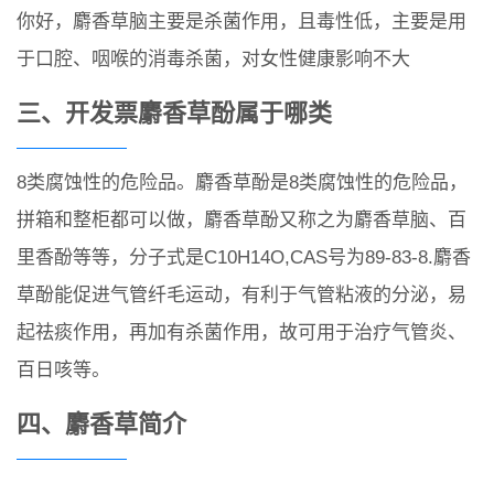
你好，麝香草脑主要是杀菌作用，且毒性低，主要是用
于口腔、咽喉的消毒杀菌，对女性健康影响不大
三、开发票麝香草酚属于哪类
8类腐蚀性的危险品。麝香草酚是8类腐蚀性的危险品，
拼箱和整柜都可以做，麝香草酚又称之为麝香草脑、百
里香酚等等，分子式是C10H14O,CAS号为89-83-8.麝香
草酚能促进气管纤毛运动，有利于气管粘液的分泌，易
起祛痰作用，再加有杀菌作用，故可用于治疗气管炎、
百日咳等。
四、麝香草简介