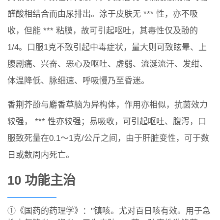
醛酸相结合而由尿排出。涂于皮肤无 *** 性，亦不吸
收，但能 *** 粘膜，故可引起呕吐，其毒性仅及酚的
1/4。口服1克不致引起中毒症状，量大则可致眩晕、上
腹剧痛、兴奋、恶心及呕吐、虚弱、流涎流汗、发绀、
体温降低、脉细速、呼吸慢乃至昏迷。
香荆芥酚与麝香草脑为异构体，作用亦相似，抗菌效力
较强， *** 性亦较强；易吸收，可引起呕吐、腹泻，口
服致死量在0.1～1克/公斤之间，由于肝脏变性，可于数
日或数周内死亡。
10 功能主治
①《国药的药理学》："镇咳。尤对百日咳有效。用于急