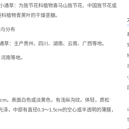
）小通草：为旌节花科植物喜马山旌节花、中国旌节花或
萸科植物青荚叶的干燥茎髓。
地与分布
）通草：主产贵州、四川、湖南、云南、广西等地。
、河南等地。
2.5cm。表面白色或淡黄色，有浅纵沟纹。体轻，质松
，中部有直径0.3～1.5cm的空心或半透明的薄膜，
。