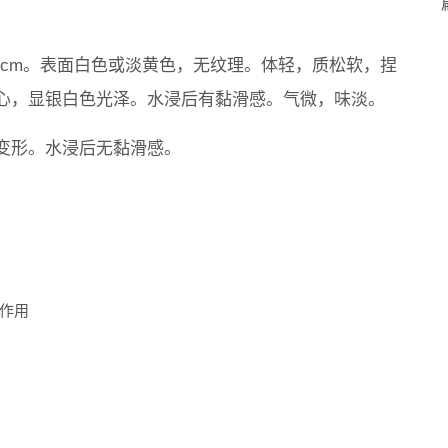
5～1cm。表面白色或淡黄色，无纹理。体轻，质松软，捏
心，显银白色光泽。水浸后有黏滑感。气微，味淡。
变形。水浸后无黏滑感。
作用