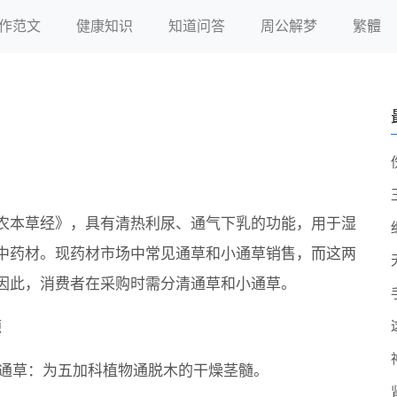
作范文
健康知识
知道问答
周公解梦
繁體
农本草经》，具有清热利尿、通气下乳的功能，用于湿
中药材。现药材市场中常见通草和小通草销售，而这两
因此，消费者在采购时需分清通草和小通草。
源
）通草：为五加科植物通脱木的干燥茎髓。