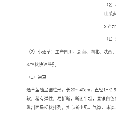
（2
山茱
2.产
（1
（2）小通草：主产四川、湖南、湖北、陕西
3.性状快速鉴别
（1）通草
通草茎髓呈圆柱形，长20～40cm，直径1～
软，稍有弹性，易折断，断面平坦，显银白色光泽
纵剖面呈梯状排列，实心者少见。气微，味淡