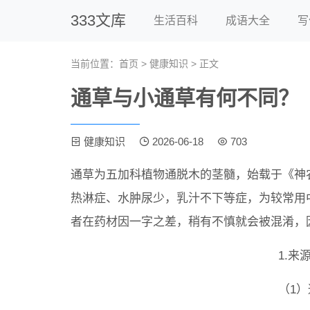
333文库
生活百科
成语大全
写
当前位置：
首页
>
健康知识
> 正文
通草与小通草有何不同？
健康知识
2026-06-18
703
通草为五加科植物通脱木的茎髓，始载于《神
热淋症、水肿尿少，乳汁不下等症，为较常用
者在药材因一字之差，稍有不慎就会被混淆，
1.来
（1