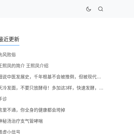
最近更新
伤风败俗
王熙凤的简介 王熙凤介绍
细说中医发展史，千年根基不会被推倒，但被现代医疗模式堵住出路
天冷发面，不要只放酵母！多加这3样，快速发酵，蓬松香软弹性十足
手诊
这里不通，你全身的健康都会垮掉
神秘汤治疗支气管哮喘
肾虚小信号