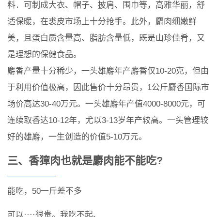
料．可制成大衣、帽子、披肩、围巾等，高雅华丽，舒
适保暖，在裘皮市场上十分抢手。此外，麝肉细嫩鲜
美，且蛋白质含量高、脂肪含量低，既是山珍佳肴，又
是理想的保健食品。
麝香产量十分稀少，一头雄麝年产麝香仅10-20克，但由
于利用价值极高，因此售价十分昂贵，1公斤麝香国际市
场价高达30-40万元。一头雄麝年产值4000-8000元，可
连续取香达10-12年，尤以3-13岁年产较高。一头管理较
好的雄麝，一生创造的价值5-10万元。
三、香獐肉也就是麝肉能不能吃?
能吃，50一斤差不多
可以····很贵。我吃不起、