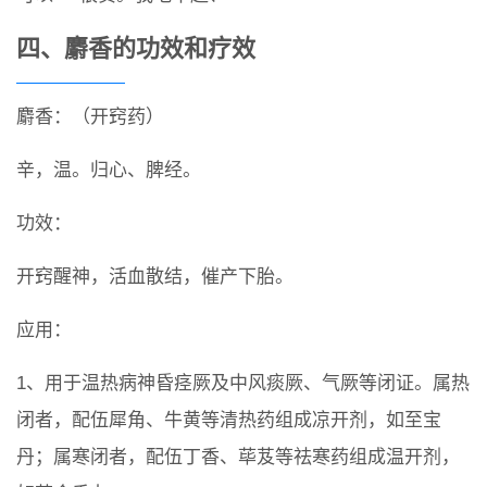
四、麝香的功效和疗效
麝香：（开窍药）
辛，温。归心、脾经。
功效：
开窍醒神，活血散结，催产下胎。
应用：
1、用于温热病神昏痉厥及中风痰厥、气厥等闭证。属热
闭者，配伍犀角、牛黄等清热药组成凉开剂，如至宝
丹；属寒闭者，配伍丁香、荜芨等祛寒药组成温开剂，