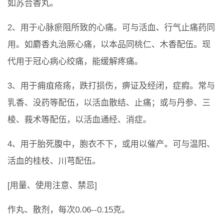
如苏合香丸。
2、用于心脉瘀阻所致的心痛。可与活血、行气止痛药同
用。如麝香丸治厥心痛，以本品同桃仁、木香配伍。现
代用于冠心病心绞痛，能缓解疼痛。
3、用于痈疽疮疡，跌打损伤，痹证及经闭，症瘕。常与
乳香、没药等配伍，以活血散结、止痛；或与丹参、三
棱、莪术等配伍，以活血通经、消症。
4、用于胎死腹中，胞衣不下，或用以催产。可与温阳、
活血的桂枝、川芎配伍。
[用量、使用注意、禁忌]
作丸、散剂，每次0.06--0.15克。