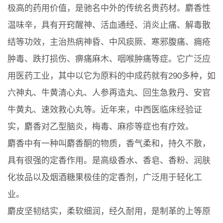
极高的药用价值，是驰名中外的传统名贵药材。麝香性
温味辛，具有开窍醒神、活血通经、消炎止痛、解毒散
结等功效，主治热病神昏、中风痰厥、寒邪腹痛、痈疮
肿毒、跌打损伤、痹痛麻木、咽喉肿痛等症。它广泛应
用医药工业，其中以它为原料的中成药就有290多种，如
六神丸、牛黄清心丸、人参再造丸、回生急救丹、安官
牛黄丸、速效救心丸等。近年来，中西医临床经验证
实，麝香对乙型脑炎，梅毒、麻疹等症也有疗效。
麝香中有一种叫麝香酮的物质，香气柔和，持久不散，
具有很强的定香作用。是高级香水、香皂、香粉、润肤
化妆品以及烟酒糖果极佳的定香剂，广泛用于轻化工
业。
麝皮坚韧结实，柔软细润，经久耐用，是制革的上等原