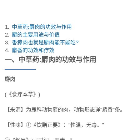
中草药:麝肉的功效与作用
麝的主要用途与价值
香獐肉也就是麝肉能不能吃?
麝香的功效和疗效
一、中草药:麝肉的功效与作用
麝肉
(《食疗本草》)
【来源】为鹿科动物麝的肉，动物形态详"麝香"条。
【性味】①《饮膳正要》："性温，无毒。"