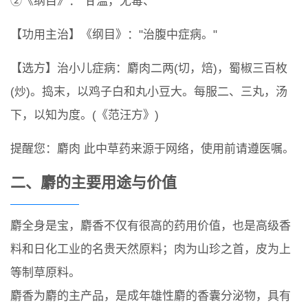
②《纲目》："甘温，无毒、"
【功用主治】《纲目》："治腹中症病。"
【选方】治小儿症病：麝肉二两(切，焙)，蜀椒三百枚
(炒)。捣末，以鸡子白和丸小豆大。每服二、三丸，汤
下，以知为度。(《范汪方》)
提醒您：麝肉 此中草药来源于网络，使用前请遵医嘱。
二、麝的主要用途与价值
麝全身是宝，麝香不仅有很高的药用价值，也是高级香
料和日化工业的名贵天然原料；肉为山珍之首，皮为上
等制草原料。
麝香为麝的主产品，是成年雄性麝的香囊分泌物，具有