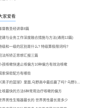
大家爱看
基督教圣经讲章8篇
党建与业务工作深度融合措施与方法(通用13篇)
特级和一级的区别是什么? 特级算极限词吗?
司法所矫正思想汇报三篇
小孩咳嗽快速止咳偏方10种偏方有效治咳嗽
国家保密配方有哪些
《黑子的篮球》里面,乌野高中最后赢了吗? 乌野3年拿到全国冠军了吗
止咳最快的方法6种常用治疗咳嗽的偏方
世界男性生殖器最长的 世界男性最长是多少