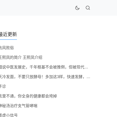
最近更新
伤风败俗
王熙凤的简介 王熙凤介绍
细说中医发展史，千年根基不会被推倒，但被现代医疗模式堵住出路
天冷发面，不要只放酵母！多加这3样，快速发酵，蓬松香软弹性十足
手诊
这里不通，你全身的健康都会垮掉
神秘汤治疗支气管哮喘
肾虚小信号