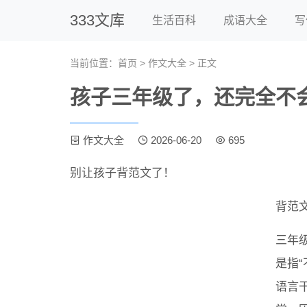
333文库
生活百科
成语大全
写
当前位置：
首页
>
作文大全
> 正文
孩子三年级了，还完全不
作文大全
2026-06-20
695
别让孩子背范文了！
背范
三年
是指
语言