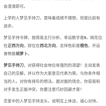
会澄清即可。
上学的人梦见手持刀，意味着成绩不理想，但是比前有
进步。
梦见手持令牌，按周易五行分析，幸运数字是
9
，桃花位
在
正西方向
，财位在
西北方向
，吉祥色彩是
橙色
，开运
食物是
胡萝卜
。
梦见手持刀
，对获得社会地位有强烈的渴望！主动发表
自己的见解，并以作为大家意见代表为荣。与你条件相
当的人，对你有排斥的想法。面对面的场合，你容易和
对手发生正面冲突，你要注意巧妙回避才是！
恋爱中的人梦见手持龙头，说明互上体谅，诚心对待，