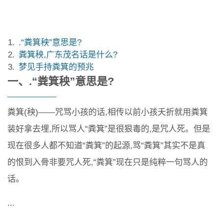
.“粪箕秧”意思是?
粪箕秧,广东茂名话是什么?
梦见手持粪箕的预兆
一、.“粪箕秧”意思是?
粪箕(秧)——咒骂小孩的话,相传以前小孩夭折就用粪箕
装好拿去埋,所以骂人“粪箕”是很狠毒的,是咒人死。但是
现在很多人都不知道“粪箕”的起源,骂“粪箕”其实不是真
的恨到入骨非要咒人死,“粪箕”现在只是纯粹一句骂人的
话。
...