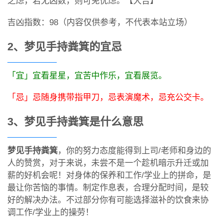
之虑，若无凶数，则可免忧虑。【大吉】
吉凶指数：98（内容仅供参考，不代表本站立场）
2、梦见手持粪箕的宜忌
「宜」宜看星星，宜苦中作乐，宜看展览。
「忌」忌随身携带指甲刀，忌表演魔术，忌充公交卡。
3、梦见手持粪箕是什么意思
梦见手持粪箕
，你的努力态度能得到上司/老师和身边的
人的赞赏，对于来说，未尝不是一个趁机暗示升迁或加
薪的好机会呢！对身体的保养和工作/学业上的拼命，是
最让你苦恼的事情。制定作息表，合理分配时间，是较
好的解决办法。不过部分你有可能选择滋补的饮食来协
调工作/学业上的操劳！