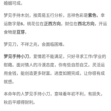
婚姻可成。
梦见手持木剑，按周易五行分析，吉祥色彩是
紫色
，幸
运数字是
6
，桃花位在
正西方向
，财位在
西北方向
，开运
食物是
豆芽
。
梦见刀，不祥之兆，会面临困难。
梦见手持小刀
，爱情若不能满足，只好寻求工作/学业的
慰藉。面对情人的冷漠态度，你有些自怨自艾。灵活运
用金钱，能创造更多财富。进度如期完成，让你很有成
就感。
本命年的人梦见手持小刀，意味着年初不利，有损失，
秋后平顺得财利。