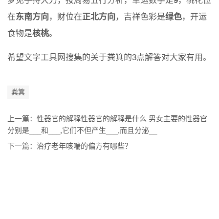
梦见手持大刀，按周易五行分析，幸运数字是
9
，桃花位
在
东南方向
，财位在
正北方向
，吉祥色彩是
绿色
，开运
食物是
核桃
。
希望文字工具网搜集的关于粪箕的3点解答对大家有用。
粪箕
上一篇：
性器官的解释性器官的解释是什么 男女主要的性器官
分别是___和___,它们不但产生___,而且分泌__
下一篇：
治疗老年咳喘的偏方有哪些？