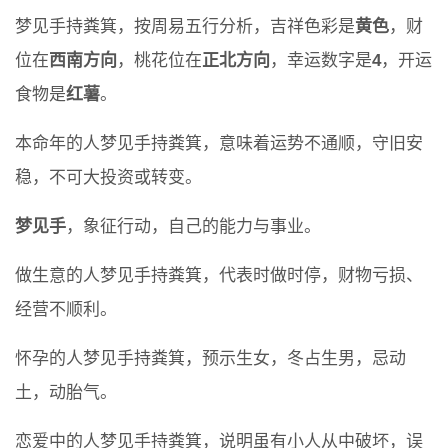
梦见手持粪箕，按周易五行分析，吉祥色彩是
黄色
，财
位在
西南方向
，桃花位在
正北方向
，幸运数字是
4
，开运
食物是
红薯
。
本命年的人梦见手持粪箕，意味着运势不通顺，守旧安
稳，不可大投资或转变。
梦见手
，象征行动，自己的能力与事业。
做生意的人梦见手持粪箕，代表时做时停，财物亏损、
经营不顺利。
怀孕的人梦见手持粪箕，预示生女，冬占生男，忌动
土，动胎气。
恋爱中的人梦见手持粪箕，说明虽有小人从中破坏，误