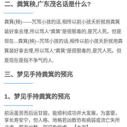
二、粪箕秧,广东茂名话是什么?
粪箕(秧)——咒骂小孩的话,相传以前小孩夭折就用粪箕
装好拿去埋,所以骂人“粪箕”是很狠毒的,是咒人死。但是
现在...粪箕(秧)--咒骂小孩的话,相传以前小孩夭折就用粪
箕装好拿去埋,所以骂人"粪箕"是很狠毒的,是咒人死。但
是现在是指不争气的人.
三、梦见手持粪箕的预兆
1、梦见手持粪箕的预兆
前运虽苦而后运甘甜，能顺利成功并大发展，为富豪，
享长寿安宁，但人格、地格若凶数恐有病弱或流亡失所