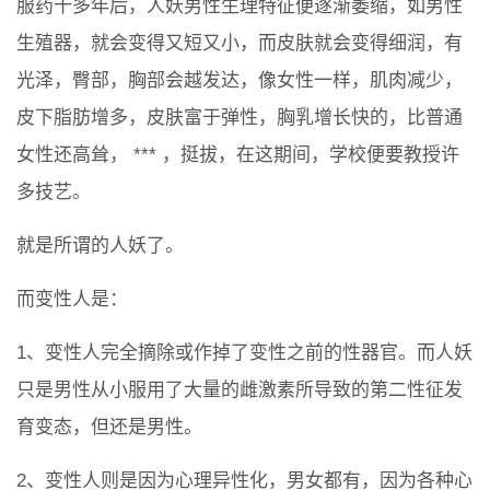
服药十多年后，人妖男性生理特征便逐渐萎缩，如男性
生殖器，就会变得又短又小，而皮肤就会变得细润，有
光泽，臀部，胸部会越发达，像女性一样，肌肉减少，
皮下脂肪增多，皮肤富于弹性，胸乳增长快的，比普通
女性还高耸， *** ，挺拔，在这期间，学校便要教授许
多技艺。
就是所谓的人妖了。
而变性人是：
1、变性人完全摘除或作掉了变性之前的性器官。而人妖
只是男性从小服用了大量的雌激素所导致的第二性征发
育变态，但还是男性。
2、变性人则是因为心理异性化，男女都有，因为各种心