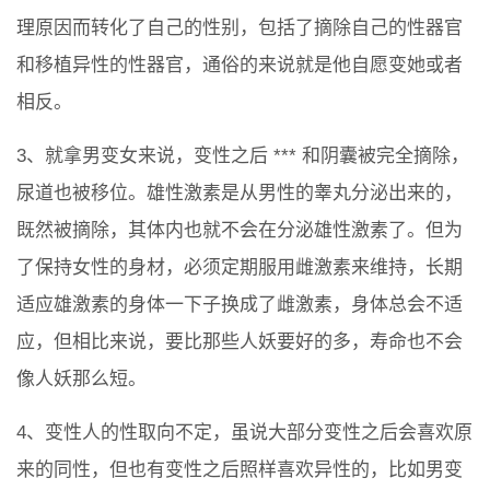
理原因而转化了自己的性别，包括了摘除自己的性器官
和移植异性的性器官，通俗的来说就是他自愿变她或者
相反。
3、就拿男变女来说，变性之后 *** 和阴囊被完全摘除，
尿道也被移位。雄性激素是从男性的睾丸分泌出来的，
既然被摘除，其体内也就不会在分泌雄性激素了。但为
了保持女性的身材，必须定期服用雌激素来维持，长期
适应雄激素的身体一下子换成了雌激素，身体总会不适
应，但相比来说，要比那些人妖要好的多，寿命也不会
像人妖那么短。
4、变性人的性取向不定，虽说大部分变性之后会喜欢原
来的同性，但也有变性之后照样喜欢异性的，比如男变