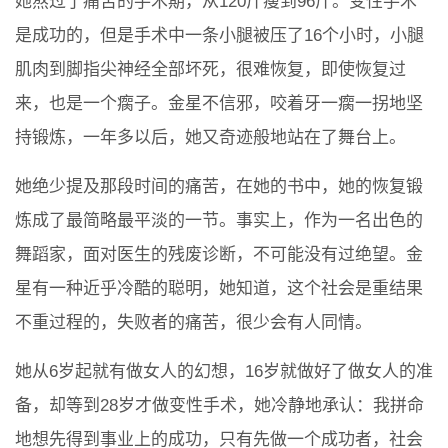
她熬过了痛苦的手术期，从120斤瘦到96斤。变性手术
是成功的，但是手术中一条小腿被压了16个小时，小腿
肌肉到脚指尖神经全部坏死，很难恢复，即使恢复过
来，也是一个瘸子。金星不信邪，咬着牙一瘸一拐地坚
持锻炼，一年多以后，她又奇迹般地站在了舞台上。
她绝少提及那段时间的痛苦，在她的书中，她的恢复锻
炼成了最简略最平淡的一节。事实上，作为一名出色的
舞蹈家，面对医生的残废诊断，不可能没有过绝望。金
星有一种近乎冷酷的聪明，她知道，这个社会是重结果
不重过程的，失败者的痛苦，很少会有人同情。
她从6岁起就有做女人的幻想，16岁就做好了做女人的准
备，却等到28岁才做变性手术，她冷静地承认：我拼命
地想先得到事业上的成功，只有先做一个成功者，社会