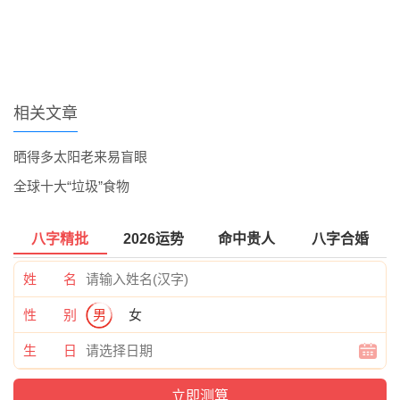
相关文章
晒得多太阳老来易盲眼
全球十大“垃圾”食物
八字精批
2026运势
命中贵人
八字合婚
姓 名
性 别
男
女
生 日