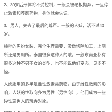
2、30岁后形体将不受控制，一般会被老板抛弃，一旦停
止激素和养颜药物，身体就会失调。
3、男人，失去了最后的尊严。一般的人妖，活不过40
岁。
纯粹的男扮女装，完全生理需要，没做切除加工，上厕
所还是男厕所。泰国很多这种人的哦，一般东南亚都有
很多这种不男不女的类型，也不能说他们变态，见多不
怪。
人妖服用的多半是雌性激素类药物。由于雌性激素的影
响，人妖的性取向多为男性（男性向），他们成为一些
异性恋男人的玩弄对象。