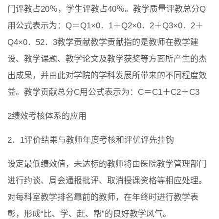
门评教占20％，学生评教占40％。教学质量评教总分Q
用公式表示为：Q＝Q1×0．1＋Q2×0．2＋Q3×0．2＋
Q4×0．52．3教学贡献教学贡献指的是教师在教学建
设、教学课题、教学论文及教学获奖等方面所产生的杰
出成果，并由此对学院的学科发展所带来的不同程度效
益。教学贡献总分C用公式表示为：C＝C1＋C2＋C3
2绩效考核体系的应用
2．1评价结果与教师年度考核和评优评先挂钩
设定最低绩效值，未达标的教师将由医院教学管理部门
进行约谈、周会通报批评、取消授课资格等相应处理。
对每科室教学排名靠前的教师，在年终时进行教学表
彰，形成“比、学、赶、帮”的良好教学风气。