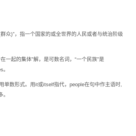
“人民(群众)”，指一个国家的或全世界的人民或者与统治阶级
联合在一起的集体”解，是可数名词，“一个民族”是
es。
单数形式。用it或itself指代，people在句中作主语时,
多。