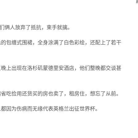
他们俩人放弃了抵抗，束手就擒。
色的包缠式围裙，全身涂满了白色彩绘，还配上了若干
五晚上出现在洛杉矶蒙德里安酒店，他们整晚都交谈甚
姨省吃俭用还货买的房也卖了，租房住，想忘了从前。
人都因为伤病而无缘代表英格兰出征世界杯。