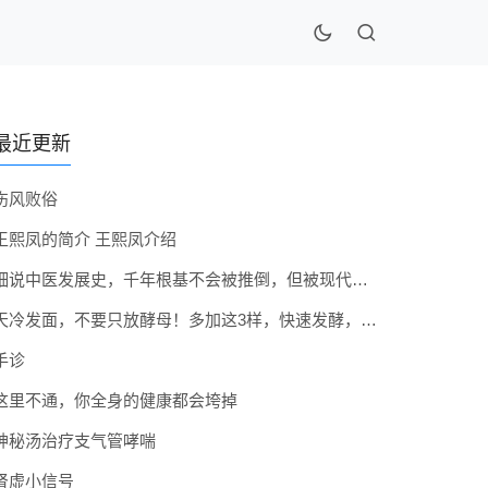
最近更新
伤风败俗
王熙凤的简介 王熙凤介绍
细说中医发展史，千年根基不会被推倒，但被现代医疗模式堵住出路
天冷发面，不要只放酵母！多加这3样，快速发酵，蓬松香软弹性十足
手诊
这里不通，你全身的健康都会垮掉
神秘汤治疗支气管哮喘
肾虚小信号