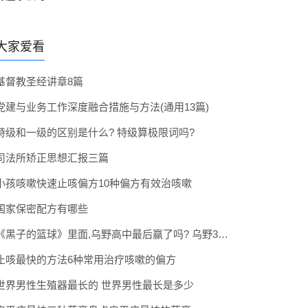
大家爱看
基督教圣经讲章8篇
党建与业务工作深度融合措施与方法(通用13篇)
特级和一级的区别是什么? 特级算极限词吗?
司法所矫正思想汇报三篇
小孩咳嗽快速止咳偏方10种偏方有效治咳嗽
国家保密配方有哪些
《黑子的篮球》里面,乌野高中最后赢了吗? 乌野3年拿到全国冠军了吗
止咳最快的方法6种常用治疗咳嗽的偏方
世界男性生殖器最长的 世界男性最长是多少