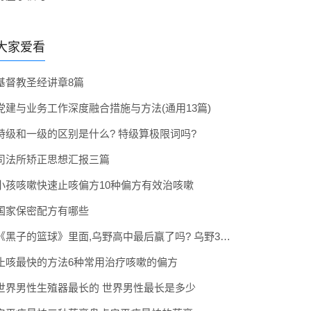
大家爱看
基督教圣经讲章8篇
党建与业务工作深度融合措施与方法(通用13篇)
特级和一级的区别是什么? 特级算极限词吗?
司法所矫正思想汇报三篇
小孩咳嗽快速止咳偏方10种偏方有效治咳嗽
国家保密配方有哪些
《黑子的篮球》里面,乌野高中最后赢了吗? 乌野3年拿到全国冠军了吗
止咳最快的方法6种常用治疗咳嗽的偏方
世界男性生殖器最长的 世界男性最长是多少