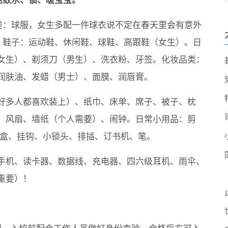
驱蚊水、锁、暖宝宝。
类：球服，女生多配一件球衣说不定在春天里会有意外
。鞋子：运动鞋、休闲鞋、球鞋、高跟鞋（女生）。日
女生）、剃须刀（男生）、洗衣粉、牙签。化妆品类：
润肤油、发蜡（男士）、面膜、润唇膏。
好多人都喜欢装上）、纸巾、床单、席子、被子、枕
、风扇、墙纸（个人需要）、闹钟。日常小用品：剪
线盒、挂钩、小锁头、排插、订书机、笔。
手机、读卡器、数据线、充电器、四六级耳机、雨伞、
重要）！