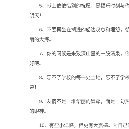
5、献上依依惜别的祝愿，愿福乐时刻与你
明天！
6、不要再坐在搁浅的船边叹息和埋怨，朝
丽的大海。
7、你的问候是来致深山里的一股清泉，你
好吧。
8、忘不了学校的每一处土地，忘不了学校
荣！
9、友情不是一堆华丽的辞藻，而是一句热
的眼神。
10、有些小遗憾，但更有大震撼。为自己