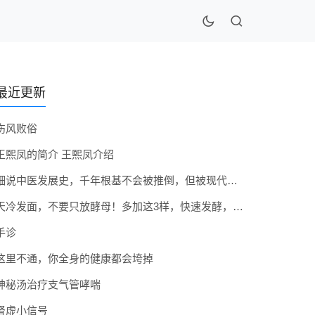
最近更新
伤风败俗
王熙凤的简介 王熙凤介绍
细说中医发展史，千年根基不会被推倒，但被现代医疗模式堵住出路
天冷发面，不要只放酵母！多加这3样，快速发酵，蓬松香软弹性十足
手诊
这里不通，你全身的健康都会垮掉
神秘汤治疗支气管哮喘
肾虚小信号