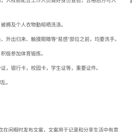
到，入校前配合工作人员做好身份查验，合格后方可入
。被褥及个人衣物勤晾晒洗涤。
、外出归来、触摸眼睛等“易感”部位之前，均要洗手。
，积极参加体育锻炼。
份证，银行卡，校园卡，学生证等，重要证件。
脚乱。
在闲暇时发布文案，文案用于记录和分享生活中有意