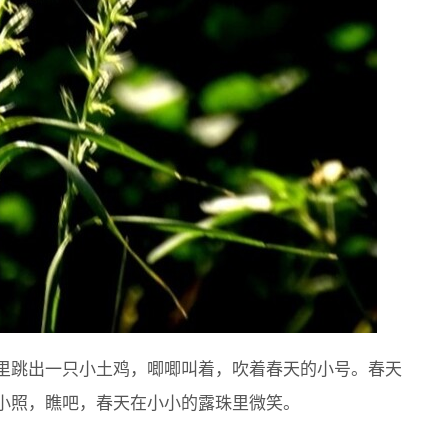
里跳出一只小土鸡，唧唧叫着，吹着春天的小号。春天
小照，瞧吧，春天在小小的露珠里微笑。