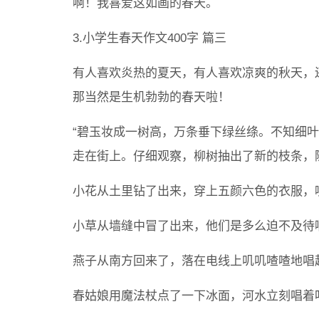
啊！我喜爱这如画的春天。
3.小学生春天作文400字 篇三
有人喜欢炎热的夏天，有人喜欢凉爽的秋天，
那当然是生机勃勃的春天啦！
“碧玉妆成一树高，万条垂下绿丝绦。不知细
走在街上。仔细观察，柳树抽出了新的枝条，
小花从土里钻了出来，穿上五颜六色的衣服，
小草从墙缝中冒了出来，他们是多么迫不及待
燕子从南方回来了，落在电线上叽叽喳喳地唱
春姑娘用魔法杖点了一下冰面，河水立刻唱着