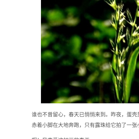
谁也不曾留心，春天已悄悄来到。昨夜，蛋壳
赤着小脚在大地奔跑，只有露珠给它拍了一张