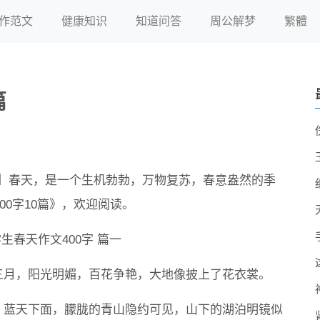
作范文
健康知识
知道问答
周公解梦
繁體
篇
0篇#】春天，是一个生机勃勃，万物复苏，春意盎然的季
0字10篇》，欢迎阅读。
学生春天作文400字 篇一
三月，阳光明媚，百花争艳，大地像披上了花衣裳。
，蓝天下面，朦胧的青山隐约可见，山下的湖泊明镜似