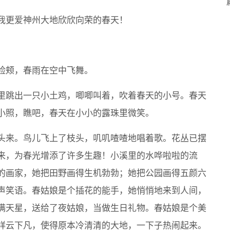
我更爱神州大地欣欣向荣的春天！
脸颊，春雨在空中飞舞。
里跳出一只小土鸡，唧唧叫着，吹着春天的小号。春天
小照，瞧吧，春天在小小的露珠里微笑。
头来。鸟儿飞上了枝头，叽叽喳喳地唱着歌。花丛已摆
来，为春光增添了许多生趣！小溪里的水哗啦啦的流
的画家，她把田野画得生机勃勃；她把公园画得五颜六
声笑语。春姑娘是个插花的能手，她悄悄地来到人间，
满天星，送给了夜姑娘，当做生日礼物。春姑娘是个美
祥云下凡，使得原本冷清清的大地，一下子热闹起来。