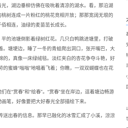
着光，湖边垂柳仿佛在吸吮着清凉的湖水。看，那沿湖
的桃树连成一片粉红的桃花竞相开放；那那宽阔无垠的
仟佰相连，油绿的麦苗茁长成长。
，平的池塘倒影着绿树红花。几只白鸭跳进塘里，打破
着。塘埂边，睡了一冬的青蛙爬出洞口，张开嘴巴，大
绵的，真像一床绿绒毯。淡红夹白的杏花争夺斗艳，好
劳的蜜蜂“嗡嗡”地唱着飞着；你瞧，一双双蝴蝶也在花
们在“赏春”和“绘春”。“赏春”坐在岸边，逗着塘边畅游
动画笔，好像要把大好春光全部描绘下来。
传送出春的信息。那早已融化的冰雪汇成了小溪，淙淙