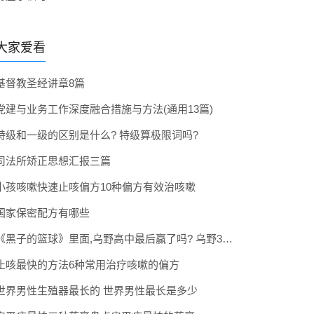
大家爱看
基督教圣经讲章8篇
党建与业务工作深度融合措施与方法(通用13篇)
特级和一级的区别是什么? 特级算极限词吗?
司法所矫正思想汇报三篇
小孩咳嗽快速止咳偏方10种偏方有效治咳嗽
国家保密配方有哪些
《黑子的篮球》里面,乌野高中最后赢了吗? 乌野3年拿到全国冠军了吗
止咳最快的方法6种常用治疗咳嗽的偏方
世界男性生殖器最长的 世界男性最长是多少