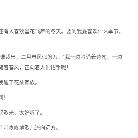
还有人喜欢雪花飞舞的冬天。要问我最喜欢什么季节，
叶谁裁出，二月春风似剪刀。”我一边吟诵着诗句，一边
随着春风，正向着人们招手呢！
唤醒了花朵家族。
啊！
起歌来，太好听了。
叮叮咚咚地歌儿流向远方。