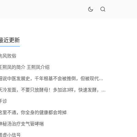
最近更新
伤风败俗
王熙凤的简介 王熙凤介绍
细说中医发展史，千年根基不会被推倒，但被现代医疗模式堵住出路
天冷发面，不要只放酵母！多加这3样，快速发酵，蓬松香软弹性十足
手诊
这里不通，你全身的健康都会垮掉
神秘汤治疗支气管哮喘
肾虚小信号