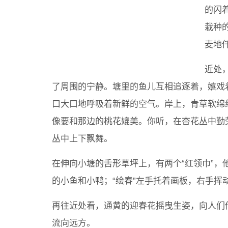
的闪
栽种
麦地
近处
了周围的宁静。塘里的鱼儿互相追逐着，嬉戏
口大口地呼吸着新鲜的空气。岸上，青草软绵
像要和那边的桃花媲美。你听，在杏花丛中勤
丛中上下飘舞。
在伸向小塘的舌形草坪上，有两个“红领巾”，他
的小鱼和小鸭；“绘春”左手托着画板，右手挥
再往近处看，通黄的迎春花摇曳生姿，向人们
流向远方。