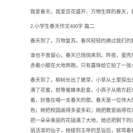
我爱春天，我爱百花盛开、万物生辉的春天，
2.小学生春天作文400字 篇二
春天到了，万物复苏。春风轻轻的拂过我们的
谁也不曾留心，春天已悄悄来到。昨夜，蛋壳
赤着小脚在大地奔跑，只有露珠给它拍了一张
春天到了，柳树长出了嫩芽，小草从土里探出
满了花蜜，就等蜜蜂来赴宴。小燕子从南方赶
着，好像在唱一支春天的歌。春天是一位伟大
色；她把校园画得多姿多彩；她把教室画得欢
把一朵朵美丽的花插满了大地，她还把剩下的
丽活泼的仙子，她接到玉帝的圣旨后，就驾着