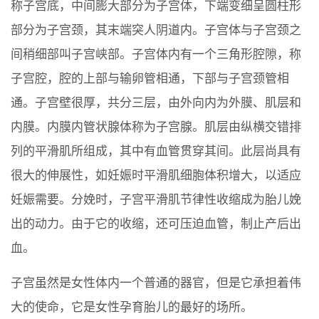
称子宫底，中间膨大部分为子宫体，下端变细呈圆柱形
部分为子宫颈，其末端突人阴道内。子宫体与子宫颈之
间稍细部叫子宫峡部。子宫体内有一个三角形腔隙，称
子宫腔，腔的上部与输卵管相通，下部与子宫颈管相
通。子宫壁很厚，共分三层，由外向内为外膜、肌层和
内膜。内膜内管状腺体称为子宫腺。肌层由纵横交错排
列的平滑肌所组成，其中有血管贯穿其间。此层尚具有
很大的伸展性，如妊娠时平滑肌细胞体积增大，以适应
妊娠需要。分娩时，子宫平滑肌节律性收缩成为胎儿娩
出的动力。由于它的收缩，还可压迫血管，制止产后出
血。
子宫虽然是女性体内一个普通的器官，但是它承担着伟
大的使命，它是女性孕育胎儿的最好的场所。