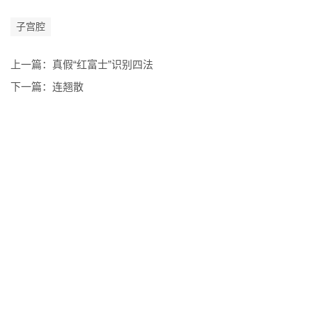
子宫腔
上一篇：
真假“红富士”识别四法
下一篇：
连翘散