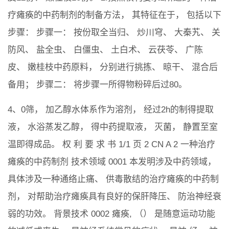
疗瘫痪的中药制剂的制备方法， 其特征在于， 包括以下
步骤： 步骤一： 按份取全当归、 炒川穹、 大秦艽、 关
防风、 盐全虫、 白僵虫、 土白术、 云茯苓、 广陈
皮、 嫩桂枝中药原料， 分别进行挑拣、 晾干、 混合后
备用； 步骤二： 将步骤一所得物粉碎后过80。
4、0筛， 加乙醇水体系作为溶剂， 经过2h的制得提取
液， 水浴蒸发乙醇， 得中药提取液， 灭菌， 静置至室
温即得成品。 权 利 要 求 书 1/1 页 2 CN A 2 一种治疗
瘫痪的中药制剂 技术领域 0001 本发明涉及中药领域，
具体涉及一种通络止痛、 供毒散结的治疗瘫痪的中药制
剂， 对帮助治疗瘫痪具有良好的保肝降压、 防治神经衰
弱的功效。 背景技术 0002 瘫痪, （） 是随意运动功能