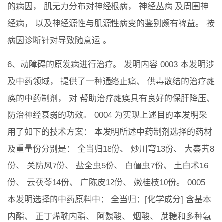
的病因， 肌无力分布对神经根病， 神经丛病 及周围神
经病， 以及神经源性与肌源性病变的鉴别颇有裨益。 按
病因诊断针对导致随意运 。
6、动障碍的原发病进行治疗。 发明内容 0003 本发明涉
及中药领域， 提供了一种通络止痛、 供毒散结的治疗瘫
痪的中药制剂， 对 帮助治疗瘫痪具有良好的保肝降压、
防治神经衰弱的功效。 0004 为实现上述目的本发明采
用了如下的技术方案： 本发明所述中药制剂选择的药材
及重量份分别是： 全当归18份、 炒川穹13份、 大秦艽8
份、 关防风7份、 盐全虫5份、 白僵虫7份、 土白术16
份、 云茯苓14份、 广陈皮12份、 嫩桂枝10份。 0005
本发明选择的中药原料中： 全当归：[化学成分] 含基本
内酯、 正丁烯酰内酯、 阿魏酸、 烟酸、 蔗糖和多种氨