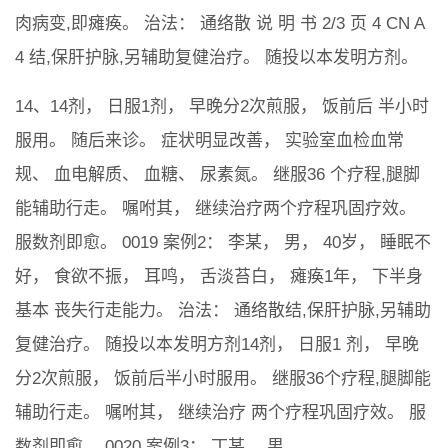
肉病变,即瘫痪。 治法： 通络散 说 明 书 2/3 页 4 CN A
4 结,保肝护脉,另辅助复健治疗。 随投以本发明方剂。
14、14剂， 日服1剂， 早晚分2次煎服， 饭前后 半小时
服用。 随后来诊。 症状明显改善， 实验室血检血常
规、 血电解质、 血糖、 尿素氮。 继服36 个疗程,腿脚
能辅助行走。 嘱咐其， 继续治疗两个疗程巩固疗效。
服数剂即愈。 0019 案例2： 李某， 男， 40岁， 睡眠不
好， 食欲不振， 耳鸣， 舌淡苔白， 瘫痪1年， 下半身
基本 丧失行走能力。 治法： 通络散结,保肝护脉,另辅助
复健治疗。 随投以本发明方剂14剂， 日服1 剂， 早晚
分2次煎服， 饭前后半小时服用。 继服36个疗程,腿脚能
辅助行走。 嘱咐其， 继续治疗 两个疗程巩固疗效。 服
数剂即愈。 0020 案例3： 丁某， 男，。