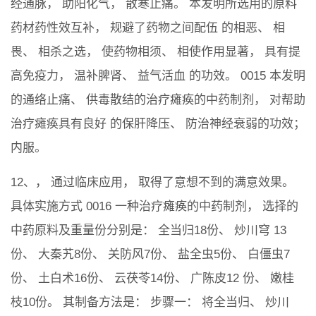
经通脉， 助阳化气， 散寒止痛。 本发明所选用的原料
药材药性效互补， 规避了药物之间配伍 的相恶、 相
畏、 相杀之选， 使药物相须、 相使作用显著， 具有提
高免疫力， 温补脾肾、 益气活血 的功效。 0015 本发明
的通络止痛、 供毒散结的治疗瘫痪的中药制剂， 对帮助
治疗瘫痪具有良好 的保肝降压、 防治神经衰弱的功效；
内服。
12、， 通过临床应用， 取得了意想不到的满意效果。
具体实施方式 0016 一种治疗瘫痪的中药制剂， 选择的
中药原料及重量份分别是： 全当归18份、 炒川穹 13
份、 大秦艽8份、 关防风7份、 盐全虫5份、 白僵虫7
份、 土白术16份、 云茯苓14份、 广陈皮12 份、 嫩桂
枝10份。 其制备方法是： 步骤一： 将全当归、 炒川