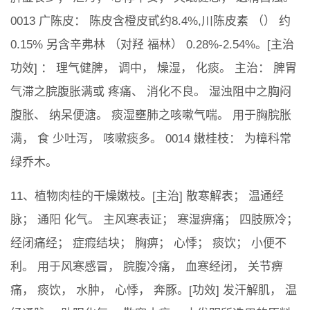
0013 广陈皮： 陈皮含橙皮甙约8.4%,川陈皮素 （） 约
0.15% 另含辛弗林 （对羟 福林） 0.28%-2.54%。[主治
功效] ： 理气健脾， 调中， 燥湿， 化痰。 主治： 脾胃
气滞之脘腹胀满或 疼痛、 消化不良。 湿浊阻中之胸闷
腹胀、 纳呆便溏。 痰湿壅肺之咳嗽气喘。 用于胸脘胀
满， 食 少吐泻， 咳嗽痰多。 0014 嫩桂枝： 为樟科常
绿乔木。
11、植物肉桂的干燥嫩枝。[主治] 散寒解表； 温通经
脉； 通阳 化气。 主风寒表证； 寒湿痹痛； 四肢厥冷；
经闭痛经； 症瘕结块； 胸痹； 心悸； 痰饮； 小便不
利。 用于风寒感冒， 脘腹冷痛， 血寒经闭， 关节痹
痛， 痰饮， 水肿， 心悸， 奔豚。[功效] 发汗解肌， 温