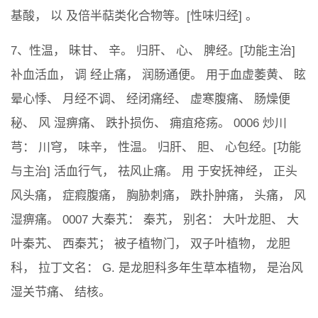
基酸， 以 及倍半萜类化合物等。[性味归经] 。
7、性温， 昧甘、 辛。 归肝、 心、 脾经。[功能主治]
补血活血， 调 经止痛， 润肠通便。 用于血虚萎黄、 眩
晕心悸、 月经不调、 经闭痛经、 虚寒腹痛、 肠燥便
秘、 风 湿痹痛、 跌扑损伤、 痈疽疮疡。 0006 炒川
芎： 川穹， 味辛， 性温。 归肝、 胆、 心包经。[功能
与主治] 活血行气， 祛风止痛。 用 于安抚神经， 正头
风头痛， 症瘕腹痛， 胸胁刺痛， 跌扑肿痛， 头痛， 风
湿痹痛。 0007 大秦艽： 秦艽， 别名： 大叶龙胆、 大
叶秦艽、 西秦艽； 被子植物门， 双子叶植物， 龙胆
科， 拉丁文名： G. 是龙胆科多年生草本植物， 是治风
湿关节痛、 结核。