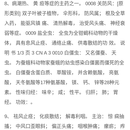
8、病潮热、 黄 疸等症的主药之一。 0008 关防风：[原
形类别] 双子叶被子植物， 伞形科， 防风属； 根及全草
入药， 能驱风镇 痛、 清热解毒， 治受风头痛、 神经衰
弱等症。 0009 盐全虫： 全虫为全钳蝎科动物的干燥
体， 具有息风止痉、 通络止痛、 供毒散结的功 效。 说
明 书 1/3 页 3 CN A 3 0010 白僵虫： 又名僵蚕、 天
虫。 为蚕蛾科动物家蚕蛾的幼虫感染白僵菌而僵死的全
虫。 白僵蚕含蛋白质、 草酸铵， 并含赖氨酸， 亮氨
酸， 天冬氨酸等17种氨基酸， 镁、 钙、 锌等28种元
素。 性味归经： 味辛； 咸； 性平。 归肝； 肺； 胃
经。 功效：。
9、 祛风止痉； 化痰散结； 解毒利咽。 主治： 惊 痫抽
搐； 中风口歪眼斜； 偏正头痛； 咽喉肿痛； 瘰疬； 痄