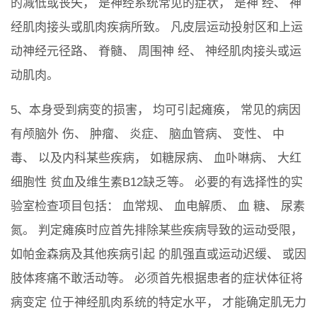
的减低或丧失， 是神经系统常见的症状， 是神 经、 神
经肌肉接头或肌肉疾病所致。 凡皮层运动投射区和上运
动神经元径路、 脊髓、 周围神 经、 神经肌肉接头或运
动肌肉。
5、本身受到病变的损害， 均可引起瘫痪， 常见的病因
有颅脑外 伤、 肿瘤、 炎症、 脑血管病、 变性、 中
毒、 以及内科某些疾病， 如糖尿病、 血卟啉病、 大红
细胞性 贫血及维生素B12缺乏等。 必要的有选择性的实
验室检查项目包括： 血常规、 血电解质、 血 糖、 尿素
氮。 判定瘫痪时应首先排除某些疾病导致的运动受限，
如帕金森病及其他疾病引起 的肌强直或运动迟缓、 或因
肢体疼痛不敢活动等。 必须首先根据患者的症状体征将
病变定 位于神经肌肉系统的特定水平， 才能确定肌无力