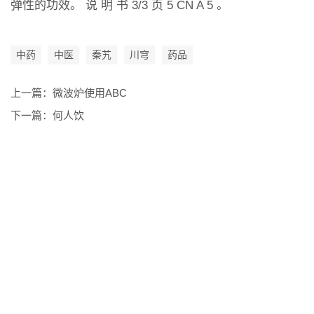
弹性的功效。 说 明 书 3/3 页 5 CN A 5 。
中药
中医
秦艽
川穹
药品
上一篇：
微波炉使用ABC
下一篇：
何人饮