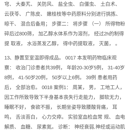
穹、 大秦艽、 关防风、 盐全虫、 白僵虫、 土白术、
云茯苓、 广陈皮、 嫩桂枝等中药原料分别进行挑拣、
晾干、 混合后备用； 步骤二： 将步骤 （一） 所得物粉
碎后过800筛， 加乙醇水体系作为溶剂， 经过2h的制得
提 取液， 水浴蒸发乙醇， 得中药提取液， 灭菌， 。
13、静置至室温即得成品。 0017 本发明药物临床观
察： 收治门诊患者共39例， 年龄20-30岁5例， 31-40岁
8例， 41-50岁20例， 50岁以上6例。 39例 患者用药
后， 全部治愈。 0018 案例1： 周某， 男， 工地工人，
因工作所致导致下半身基本丧失行走能力， 脚软无力，
睡眠不好， 食欲不振， 长期坐姿导致腰酸背痛， 耳
鸣， 舌淡苔白， 心力交瘁。 实验室血检血常 规、 血电
解质、 血糖、 尿素氮。 诊断： 神经衰弱,神经或运动肌