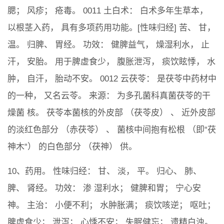
腮； 风疹； 疮毒。 0011 土白术： 白术多年生草本，
以根茎入药， 具有多项药用功能。[性味归经] 苦、 甘，
温。 归脾、 胃经。 功效： 健脾益气， 燥湿利水， 止
汗， 安胎。 用于脾虚食少， 腹胀泄泻， 痰饮眩悸， 水
肿， 自汗， 胎动不安。 0012 云茯苓： 是茯苓中药材中
的一种， 又名云苓。 来源： 为多孔菌科真菌茯苓的干
燥菌 核。 茯苓本菌核的外皮部 （茯苓皮） 、 近外皮部
的淡红色部分 （赤茯苓） 、 菌核中间抱有松根 （即“茯
神木“） 的白色部分 （茯神） 供。
10、药用。 性味归经： 甘、 淡， 平。 归心、 肺、
脾、 肾经。 功效： 渗 湿利水； 健脾和胃； 宁心安
神。 主治： 小便不利； 水肿胀满； 痰饮咳逆； 呕吐；
脾虚食少； 泄泻； 心悸不安； 失眠健忘； 遗精白浊。