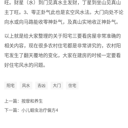
旺。财星（水）到门见真水主发财，丁星到坐山见真山
主丁旺。3、零正卦气此也是玄空风水法。大门向处不论
向水或向马路能收零神卦气，及真山实地收正神卦气。
以上就是给大家整理的关于阳宅三要看房屋非常准确的
相关内容，现在很多农村住宅都是非常讲究的，农村阳
宅发生了翻天覆地的变化，大家在建房的时候一定要看
好住宅风水的问题。
阳宅
风水
吉凶
大门
住宅
上一篇：
按摩和养生
下一篇：
小儿蛔虫治疗偏方4