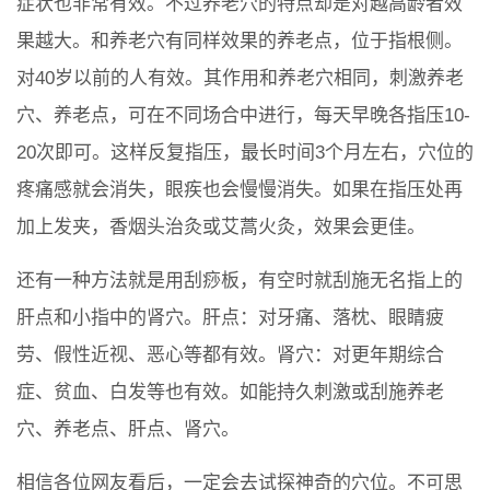
症状也非常有效。不过养老穴的特点却是对越高龄者效
果越大。和养老穴有同样效果的养老点，位于指根侧。
对40岁以前的人有效。其作用和养老穴相同，刺激养老
穴、养老点，可在不同场合中进行，每天早晚各指压10-
20次即可。这样反复指压，最长时间3个月左右，穴位的
疼痛感就会消失，眼疾也会慢慢消失。如果在指压处再
加上发夹，香烟头治灸或艾蒿火灸，效果会更佳。
还有一种方法就是用刮痧板，有空时就刮施无名指上的
肝点和小指中的肾穴。肝点：对牙痛、落枕、眼睛疲
劳、假性近视、恶心等都有效。肾穴：对更年期综合
症、贫血、白发等也有效。如能持久刺激或刮施养老
穴、养老点、肝点、肾穴。
相信各位网友看后，一定会去试探神奇的穴位。不可思