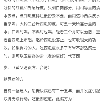
残馀的红瓤和外层绿皮，只剩白肉部分，用相等量的清
水去煮，煮到瓜皮稀烂後捞去不要，而用这种西瓜皮水
当茶喝；大约三台斤西瓜的皮，可煮一天所需份量的
水；口渴时喝，不渴时也喝，轻者三个月可以治愈，重
者自西瓜上市起，迄於西瓜没落止，也可收很大的功
效。如果胃冷的人，吃西瓜皮水多了有胃不舒适感觉
时，则可以玉蜀黍的需（老的更好）代替西
皮。（黄又清贡方．台湾）
糖尿病验方
曾有一福建人，患糖尿病已有二十五年，而并发症引起
双脚无法行动，吃後即痊愈。此偏方为∶