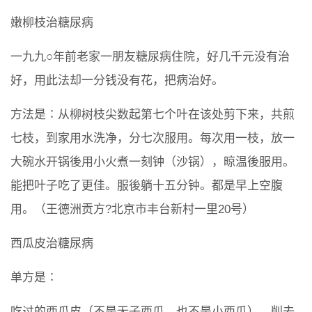
嫩柳枝治糖尿病
一九九○年前老家一朋友糖尿病住院，好几千元没有治
好，用此法却一分钱没有花，把病治好。
方法是∶从柳树枝尖数起第七个叶在该处剪下来，共煎
七枝，到家用水洗净，分七次服用。每次用一枝，放一
大碗水开锅後用小火煮一刻钟（沙锅），晾温後服用。
能把叶子吃了更佳。服後躺十五分钟。都是早上空腹
用。（王德洲贡方?北京市丰台新村一里20号）
西瓜皮治糖尿病
单方是∶
吃过的西瓜皮（不是无子西瓜，也不是小西瓜），削去