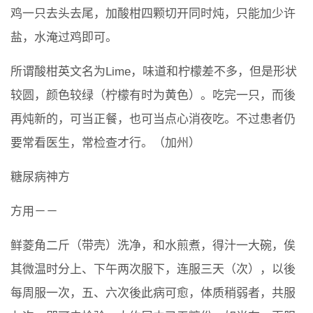
鸡一只去头去尾，加酸柑四颗切开同时炖，只能加少许
盐，水淹过鸡即可。
所谓酸柑英文名为Lime，味道和柠檬差不多，但是形状
较圆，颜色较绿（柠檬有时为黄色）。吃完一只，而後
再炖新的，可当正餐，也可当点心消夜吃。不过患者仍
要常看医生，常检查才行。（加州）
糖尿病神方
方用－－
鲜菱角二斤（带壳）洗净，和水煎煮，得汁一大碗，俟
其微温时分上、下午两次服下，连服三天（次），以後
每周服一次，五、六次後此病可愈，体质稍弱者，共服