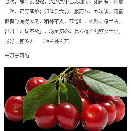
七次，即可去检验，大约尿中已无糖份，如尚有，再服
二次，定可痊愈；如体质太弱，服药八、九次後，可能
把糖份减得太低，精神不支，甚倦时，须吃力糖半片，
否则「过犹不及」，均是病态。此方得自刘壁女士处，
服好已有多人。（项兰孙贡方）
来源于网络