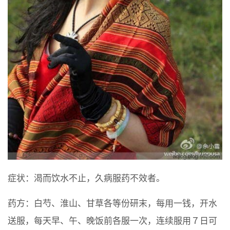
症状：渴而饮水不止，久病服药不效者。
药方：白芍、淮山、甘草各等份研末，每用一钱，开水
送服，每天早、午、晚饭前各服一次，连续服用７日可