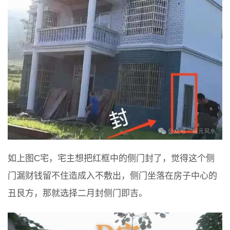
如上图C宅，宅主想把红框中的侧门封了，觉得这个侧
门漏财钱留不住造成入不敷出，侧门坐落在房子中心的
丑艮方，那就选择二月封侧门即吉。