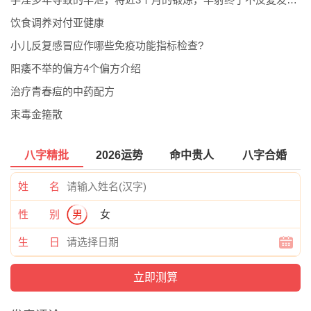
饮食调养对付亚健康
小儿反复感冒应作哪些免疫功能指标检查?
阳痿不举的偏方4个偏方介绍
治疗青春痘的中药配方
束毒金箍散
八字精批
2026运势
命中贵人
八字合婚
姓 名
性 别
男
女
生 日