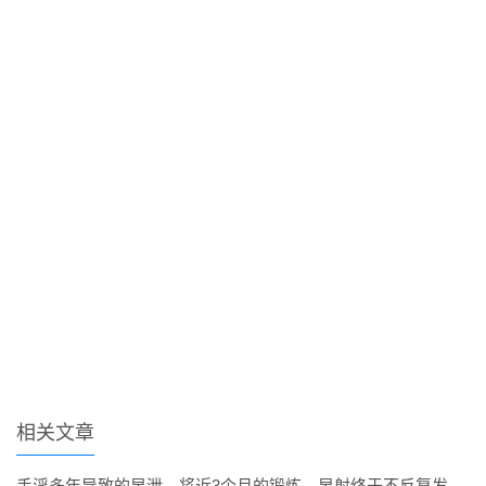
相关文章
手淫多年导致的早泄，将近3个月的锻炼，早射终于不反复发作了。