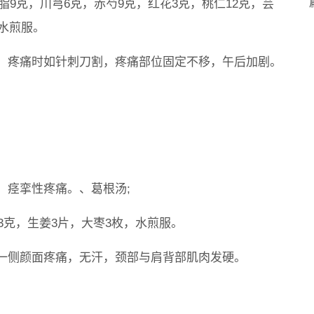
脂9克，川芎6克，赤芍9克，红花3克，桃仁12克，芸
，水煎服。
。疼痛时如针刺刀割，疼痛部位固定不移，午后加剧。
、痉挛性疼痛。、葛根汤;
3克，生姜3片，大枣3枚，水煎服。
一侧颜面疼痛，无汗，颈部与肩背部肌肉发硬。