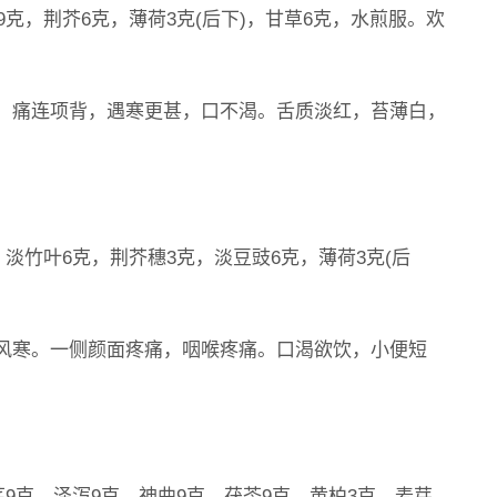
9克，荆芥6克，薄荷3克(后下)，甘草6克，水煎服。欢
，痛连项背，遇寒更甚，口不渴。舌质淡红，苔薄白，
，淡竹叶6克，荆芥穗3克，淡豆豉6克，薄荷3克(后
风寒。一侧颜面疼痛，咽喉疼痛。口渴欲饮，小便短
芪9克，泽泻9克，神曲9克，茯苓9克，黄柏3克，麦芽