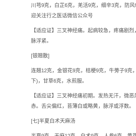
川芎9克，白芷6克，羌活9克，细辛3克，防风
迎关注行之医话微信公众号
【适应证】三叉神经痛。起病较急，疼痛剧烈
脉浮紧。
[银翘散]
连翘12克，金银花9克，桔梗9克，牛蒡子9克
下)，甘草6克，水煎服。
【适应证】三叉神经痛初期。发热无汗，微恶
赤。舌尖偏红，苔薄白或略黄，脉浮或浮数。
[七]半夏白术天麻汤
半夏9克，天麻12克，白术9克，人参6克，黄