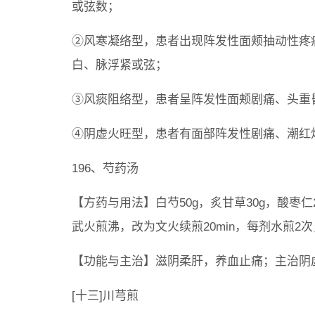
或弦数；
②风寒凝络型，患者出现阵发性面颊抽动性疼
白、脉浮紧或弦；
③风痰阻络型，患者呈阵发性面颊剧痛、头重
④阴虚火旺型，患者有面部阵发性剧痛、潮红
196、芍药汤
【方药与用法】白芍50g，炙甘草30g，酸枣仁20
武火煎沸，改为文火续煎20min，每剂水煎2次
【功能与主治】滋阴柔肝，养血止痛；主治阴
[十三]川芎煎