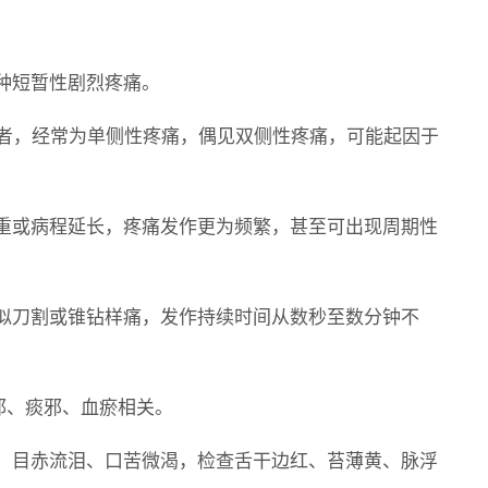
种短暂性剧烈疼痛。
患者，经常为单侧性疼痛，偶见双侧性疼痛，可能起因于
重或病程延长，疼痛发作更为频繁，甚至可出现周期性
似刀割或锥钻样痛，发作持续时间从数秒至数分钟不
邪、痰邪、血瘀相关。
、目赤流泪、口苦微渴，检查舌干边红、苔薄黄、脉浮