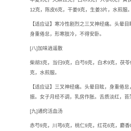
12克，陈皮6克，干姜9克，生姜3片，水煎服
【适应证】寒冷性剧烈之三叉神经痛。头晕目
身重倦怠，形寒肢冷，不得安卧。
[八]加味逍遥散
柴胡3克，当归9克，白芍9克，白术9克，茯苓9
克，水煎服。
【适应证】三叉神经痛。头晕目眩，身重倦怠
振。女子月经不调，乳房作胀。舌质淡红，苔
[九]通窍活血汤
赤芍9克，川芎6克，桃仁9克，红花6克，麝香0