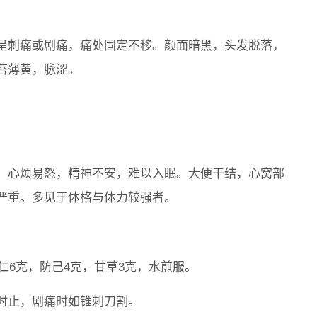
呈刺痛或剧痛，痛处固定不移。颜面暗黑，头发脱落，
苔薄黄，脉涩。
，心烦易怒，精神不安，难以入眠。大便干结，心窝部
严重。多见于体格与体力较强者。
仁6克，防己4克，甘草3克，水煎服。
时止，剧痛时如锥刺刀割。