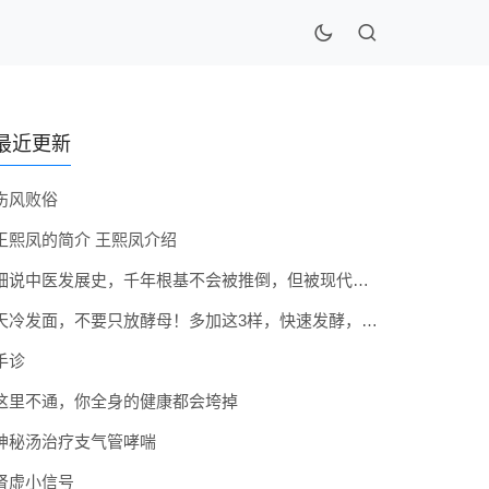
最近更新
伤风败俗
王熙凤的简介 王熙凤介绍
细说中医发展史，千年根基不会被推倒，但被现代医疗模式堵住出路
天冷发面，不要只放酵母！多加这3样，快速发酵，蓬松香软弹性十足
手诊
这里不通，你全身的健康都会垮掉
神秘汤治疗支气管哮喘
肾虚小信号