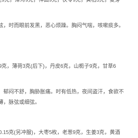
。
眩，时而眼前发黑，恶心烦躁。胸闷气喘，咳嗽痰多。
克，薄荷3克(后下)，丹皮6克，山栀子9克，甘草6
，郁闷不舒，胸胁胀痛。时有低热，夜间盗汗，食欲不
薄，脉弦或细弦。
.15克(另冲服)，大枣5枚，老葱9克，生姜3克，黄酒