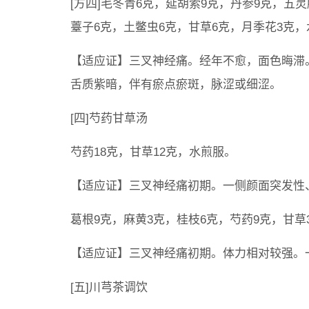
[方四]毛冬青6克，延胡索9克，丹参9克，五灵
薹子6克，土鳖虫6克，甘草6克，月季花3克
【适应证】三叉神经痛。经年不愈，面色晦滞
舌质紫暗，伴有瘀点瘀斑，脉涩或细涩。
[四]芍药甘草汤
芍药18克，甘草12克，水煎服。
【适应证】三叉神经痛初期。一侧颜面突发性
葛根9克，麻黄3克，桂枝6克，芍药9克，甘草
【适应证】三叉神经痛初期。体力相对较强。
[五]川芎茶调饮