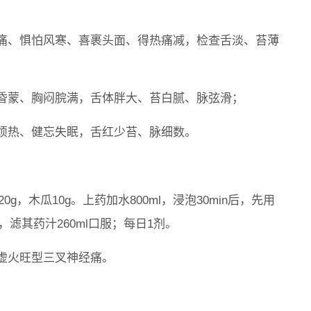
痛、惧怕风寒、喜裹头面、得热痛减，检查舌淡、苔薄
昏蒙、胸闷脘满，舌体胖大、苔白腻、脉弦滑；
烦热、健忘失眠，舌红少苔、脉细数。
g，木瓜10g。上药加水800ml，浸泡30min后，先用
，滤其药汁260ml口服；每日1剂。
虚火旺型三叉神经痛。