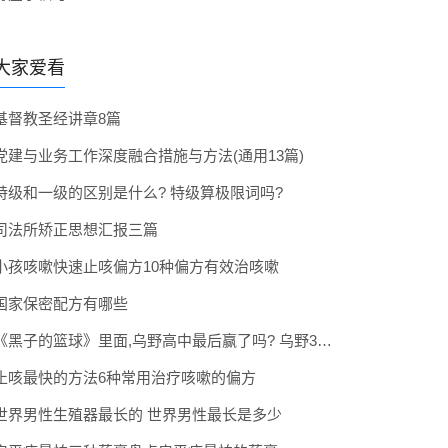
大家爱看
基督教圣经讲章8篇
党建与业务工作深度融合措施与方法(通用13篇)
特级和一级的区别是什么? 特级算极限词吗?
司法所矫正思想汇报三篇
小孩咳嗽快速止咳偏方10种偏方有效治咳嗽
国家保密配方有哪些
《黑子的篮球》里面,乌野高中最后赢了吗? 乌野3年拿到全国冠军了吗
止咳最快的方法6种常用治疗咳嗽的偏方
世界男性生殖器最长的 世界男性最长是多少