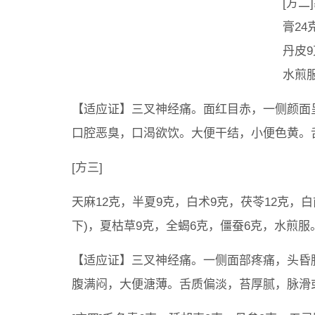
[方二
膏24
丹皮9
水煎
【适应证】三叉神经痛。面红目赤，一侧颜面
口腔恶臭，口渴欲饮。大便干结，小便色黄。
[方三]
天麻12克，半夏9克，白术9克，茯苓12克，白
下)，夏枯草9克，全蝎6克，僵蚕6克，水煎服
【适应证】三叉神经痛。一侧面部疼痛，头昏
腹满闷，大便溏薄。舌质偏淡，苔厚腻，脉滑