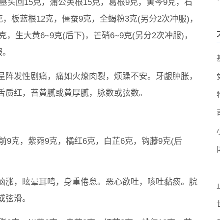
]墓头回15克，蒲公英根15克，葛根9克，黄芩9克，石
克，板蓝根12克，僵蚕9克，全蝎粉3克(另分2次冲服)，
克，生大黄6~9克(后下)，芒硝6~9克(另分2次冲服)，
服。
呈阵发性剧痛，痛如火燎肉裂，烦躁不安。牙龈肿胀，
舌质红，苔黄腻或黄厚腻，脉数或弦数。
前9克，紫菀9克，橘红6克，白芷6克，钩藤9克(后
。
脑涨，眩晕耳鸣，身重倦怠。恶心欲吐，咳吐黏痰。脘
或弦滑。