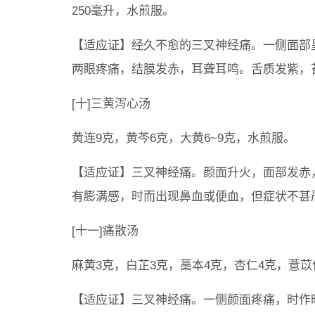
250毫升，水煎服。
【适应证】经久不愈的三叉神经痛。一侧面部
两眼疼痛，结膜发赤，耳聋耳鸣。舌质发紫，
[十]三黄泻心汤
黄连9克，黄芩6克，大黄6~9克，水煎服。
【适应证】三叉神经痛。颜面升火，面部发赤
有膨满感，时而出现鼻血或便血，但症状不甚
[十一]痛散汤
麻黄3克，白芷3克，藁本4克，杏仁4克，薏苡
【适应证】三叉神经痛。一侧颜面疼痛，时作