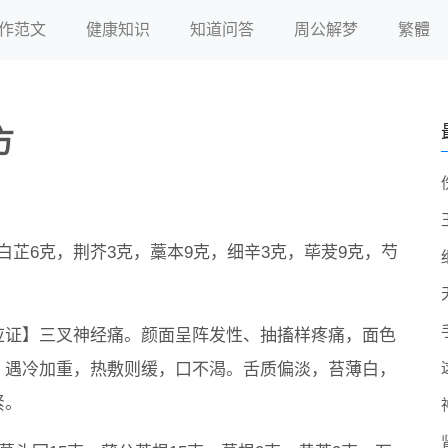
作范文
健康知识
知道问答
周公解梦
繁體
方
白芷6克，荆芥3克，藁本9克，细辛3克，荜茇9克，芍
应证】三叉神经痛。颜面呈阵发性、抽搐样疼痛，面色
，遇冷加重，热敷则缓，口不渴。舌质偏淡，苔薄白，
紧。