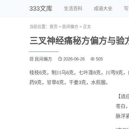
333文库
生活百科
成语大全
写
当前位置：
首页
>
民间偏方
> 正文
三叉神经痛秘方偏方与验
民间偏方
2026-06-26
505
桂枝6克，制川乌6克，七叶莲6克，川芎9克，
药9克，甘草6克，干姜3克，水煎服。
【适
苍白
脉浮