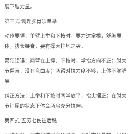
展下肢力量。
第三式 调理脾胃须单举
动作要领：单臂上举和下按时，要力达掌根，舒胸展
体，拔长腰脊，要有撑天拄地之势。
易犯错误：两臂在上撑、下按时，掌指方向不正；肘关
节僵直，没有弯曲度；两臂对拉力度不够，上体不够舒
展。
纠正方法：上举和下按时两掌放平，指尖摆正；在肘关
节稍屈的状态下体会两肩充分拉伸。
第四式 五劳七伤往后瞧