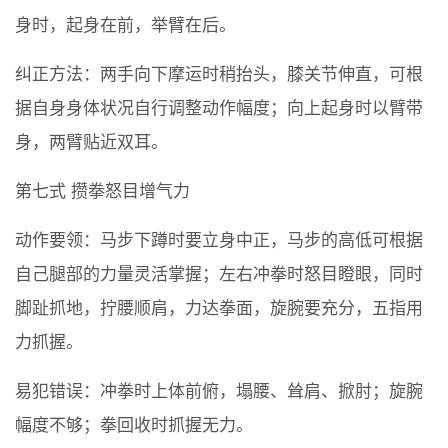
身时，起身在前，举臂在后。
纠正方法：两手向下摩运时稍抬头，膝关节伸直，可根
据自身身体状况自行调整动作幅度；向上起身时以臂带
身，两臂贴近双耳。
第七式 攒拳怒目增气力
动作要领：马步下蹲时要立身中正，马步的高低可根据
自己腿部的力量灵活掌握；左右冲拳时怒目瞪眼，同时
脚趾抓地，拧腰顺肩，力达拳面，旋腕要充分，五指用
力抓握。
易犯错误：冲拳时上体前俯，塌腰、耸肩、掀肘；旋腕
幅度不够；拳回收时抓握无力。