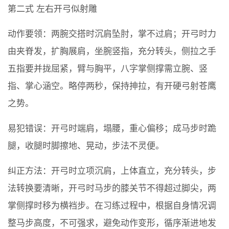
第二式 左右开弓似射雕
动作要领：两腕交搭时沉肩坠肘，掌不过肩；开弓时力
由夹脊发，扩胸展肩，坐腕竖指，充分转头，侧拉之手
五指要并拢屈紧，臂与胸平，八字掌侧撑需立腕、竖
指、掌心涵空。略停两秒，保持抻拉，有开硬弓射苍鹰
之势。
易犯错误：开弓时端肩，塌腰，重心偏移；成马步时跪
腿，收腿时脚擦地、晃动，步法不灵便。
纠正方法：开弓时立项沉肩，上体直立，充分转头，步
法转换要清晰，开弓时马步的膝关节不得超过脚尖，两
掌侧撑时移为横裆步。在习练过程中，根据自身情况调
整马步高度，不可强求，避免动作变形，循序渐进地发