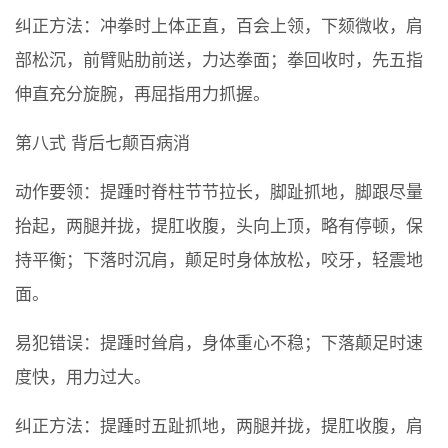
纠正方法：冲拳时上体正直，百会上领，下颏微收，肩
部松沉，前臂贴肋前送，力达拳面；拳回收时，先五指
伸直充分旋腕，再屈指用力抓握。
第八式 背后七颠百病消
动作要领：提踵时脊柱节节拉长，脚趾抓地，脚跟尽量
抬起，两腿并拢，提肛收腹，头向上顶，略有停顿，保
持平衡；下落时沉肩，颠足时身体放松，咬牙，轻震地
面。
易犯错误：提踵时耸肩，身体重心不稳；下落颠足时速
度快，用力过大。
纠正方法：提踵时五趾抓地，两腿并拢，提肛收腹，肩