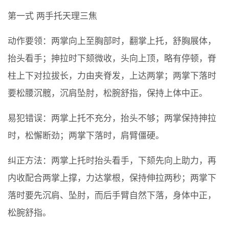
第一式 两手托天理三焦
动作要领：两掌向上至胸部时，翻掌上托，舒胸展体，
抬头看手；抻拉时下颏微收，头向上顶，略有停顿，脊
柱上下对拉拔长，力由夹脊发，上达两掌；两掌下落时
要松腰沉髋，沉肩坠肘，松腕舒指，保持上体中正。
易犯错误：两掌上托不充分，抬头不够；两掌保持抻拉
时，松懈断劲；两掌下落时，肩臂僵硬。
纠正方法：两掌上托时抬头看手，下颏先向上助力，再
内收配合两掌上撑，力达掌根，保持伸拉两秒；两掌下
落时要先沉肩、坠肘，而后手臂自然下落，身体中正，
松腕舒指。