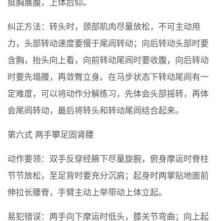
挺胸展腹，上体后仰。
纠正方法：转头时，颈部肌肉尽量放松，不可主动用
力，头部转动速度要慢于尾闾转动；向后转动头部时要
含胸，抬头向上看，向前转动尾闾时要收腹，向后转动
时要先塌腰，再敛臀立身。在马步状态下转动尾闾有一
定难度，可以将动作分解练习，先体会头部摇转，再体
会尾闾转动，最后将转头和转动尾闾结合起来。
第六式 两手攀足固肾腰
动作要领：双手反穿经腋下尽量旋腕，俯身摩运时脊柱
节节放松，至足背时要充分沉肩；起身时两掌贴地面前
伸拉长腰脊，手臂主动上举带动上体立起。
易犯错误：两手向下摩运时低头，膝关节弯曲；向上起