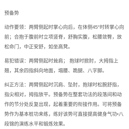
预备势
动作要领：两臂侧起时掌心向后，在体侧45°时转掌心向
前；合抱于腹前时立项竖脊，舒胸实腹，松腰敛臀，放
松命门，中正安舒，如坐高凳。
易犯错误：两臂侧起时耸肩； 抱球时掀肘，大拇指上
翘，其余四指斜向地面，塌腰、跪腿、八字脚。
纠正方法：两臂侧起时沉肩、坠肘，抱球时松腕舒指，
指尖相对，拇指放平。预备势在整套功法的段落间和动
作的节分处反复出现，起着重要的衔接作用。可将预备
势作为基本桩功来练，练好该势可直接提高健身气功•八
段锦的演练水平和锻炼效果。