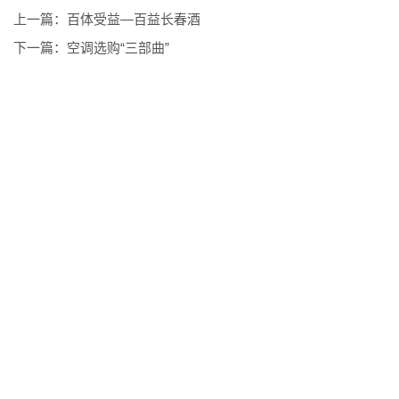
上一篇：
百体受益―百益长春酒
下一篇：
空调选购“三部曲”