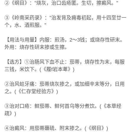
②《纲目》："烧灰，治口齿疮匿。生切，擦癜风。"
③《岭南采药录》："治发背及痈毒初起，用十四至廿一
个，水、酒煎服。"
【用法与用量】内服：煎汤，2～3钱；或烧存性研末。
外用：烧存性研末掺或生擦。
【选方】①治肠风下血不止：茄蒂，烧存性为末，每服
三钱，米饮下。(《履f岩本萆》)
②治风蛀牙痛：茄蒂烧灰掺之，或加细辛末等分，日用
之。(《仁存堂经验方》)
③治对口疮：鲜茄蒂、鲜何首乌等分煮饮。(《本草经
疏》)
④治癜风：用茄蒂蘸硫、附末掺之。(《纲目》)