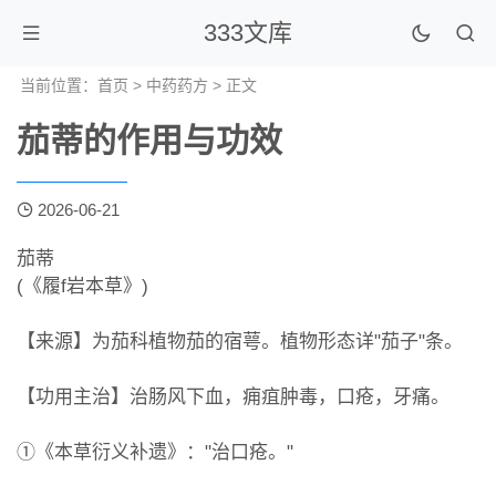
333文库
当前位置：
首页
>
中药药方
> 正文
茄蒂的作用与功效
2026-06-21
茄蒂
(《履f岩本草》)
【来源】为茄科植物茄的宿萼。植物形态详"茄子"条。
【功用主治】治肠风下血，痈疽肿毒，口疮，牙痛。
①《本草衍义补遗》："治口疮。"