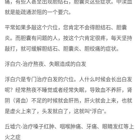
痛，有些人甚至出现胆结石，胆囊炎这些症状。中渎血
就是能疏通淤阻的一个要穴。
平常如果多敲这个穴位，您肯定不会得胆结石、胆囊
炎。而胆囊有问题的人，按这个穴肯定很疼，每天坚持
敲打，就可缓解胆结石、胆囊炎、胆绞痛的症状。
浮白穴-治疗熬夜、失眠造成的白发
浮白穴是专门治疗白发的穴位。人什么时候会长出白发
呢？经常熬夜不睡觉或者经常失眠，导致血不养肝，肾
阴（肾血）不足的时候就会肝热，肝火就会上来，也就
是虚火上来了，头发就白了，这就叫“浮白”。
丘墟穴-治疗嗓子红肿、咽喉肿痛、牙痛、眼睛发红等上
火之症