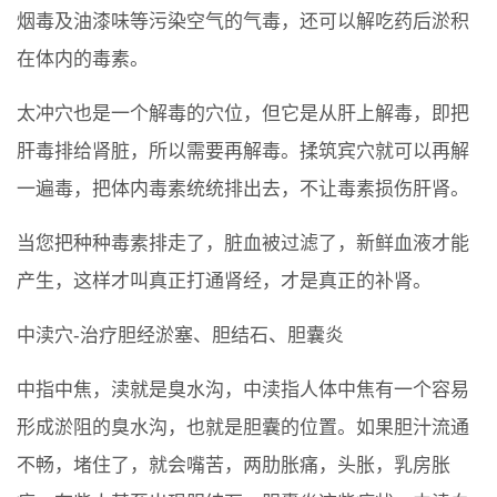
烟毒及油漆味等污染空气的气毒，还可以解吃药后淤积
在体内的毒素。
太冲穴也是一个解毒的穴位，但它是从肝上解毒，即把
肝毒排给肾脏，所以需要再解毒。揉筑宾穴就可以再解
一遍毒，把体内毒素统统排出去，不让毒素损伤肝肾。
当您把种种毒素排走了，脏血被过滤了，新鲜血液才能
产生，这样才叫真正打通肾经，才是真正的补肾。
中渎穴-治疗胆经淤塞、胆结石、胆囊炎
中指中焦，渎就是臭水沟，中渎指人体中焦有一个容易
形成淤阻的臭水沟，也就是胆囊的位置。如果胆汁流通
不畅，堵住了，就会嘴苦，两肋胀痛，头胀，乳房胀