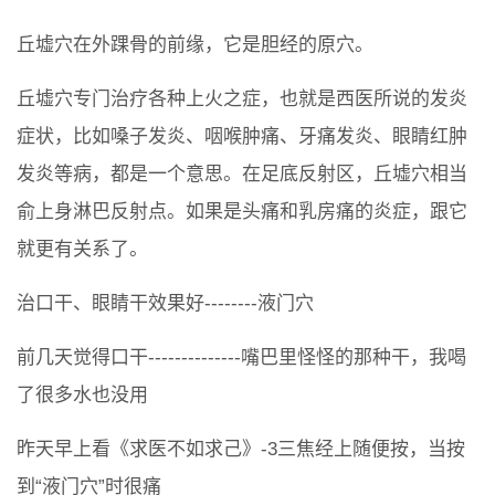
丘墟穴在外踝骨的前缘，它是胆经的原穴。
丘墟穴专门治疗各种上火之症，也就是西医所说的发炎
症状，比如嗓子发炎、咽喉肿痛、牙痛发炎、眼睛红肿
发炎等病，都是一个意思。在足底反射区，丘墟穴相当
俞上身淋巴反射点。如果是头痛和乳房痛的炎症，跟它
就更有关系了。
治口干、眼睛干效果好--------液门穴
前几天觉得口干--------------嘴巴里怪怪的那种干，我喝
了很多水也没用
昨天早上看《求医不如求己》-3三焦经上随便按，当按
到“液门穴”时很痛