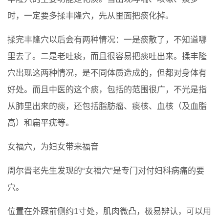
时，一定要多揉丰隆穴，先从里面把痰化掉。
揉完丰隆穴以后会有两种情况：一是痰散了，不知道哪
里去了。二是老吐痰，而且很容易把痰吐出来。揉丰隆
穴出现这两种情况，是不同体质造成的，但都对身体有
好处。而且中医的这个痰，包括的范围很广，不光是指
从肺里出来的痰，还包括脂肪瘤、痰核、血核（及血脂
高）和扁平疣等。
女福穴，为妇女带来福音
周尔晋老先生发现的“女福穴”是专门对付妇科病痛的要
穴。
位置在外踝前侧约1寸处，肌肉微凸，极易辨认，可以用