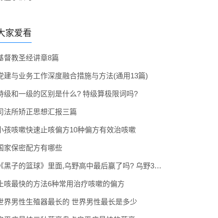
大家爱看
基督教圣经讲章8篇
党建与业务工作深度融合措施与方法(通用13篇)
特级和一级的区别是什么? 特级算极限词吗?
司法所矫正思想汇报三篇
小孩咳嗽快速止咳偏方10种偏方有效治咳嗽
国家保密配方有哪些
《黑子的篮球》里面,乌野高中最后赢了吗? 乌野3年拿到全国冠军了吗
止咳最快的方法6种常用治疗咳嗽的偏方
世界男性生殖器最长的 世界男性最长是多少