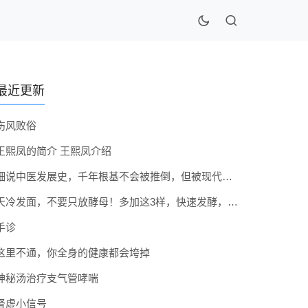
最近更新
伤风败俗
王熙凤的简介 王熙凤介绍
细说中医发展史，千年根基不会被推倒，但被现代医疗模式堵住出路
天冷发面，不要只放酵母！多加这3样，快速发酵，蓬松香软弹性十足
手诊
这里不通，你全身的健康都会垮掉
神秘汤治疗支气管哮喘
肾虚小信号