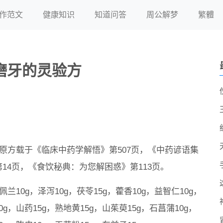
作范文
健康知识
知道问答
周公解梦
繁體
磨牙的灵验方
源]原方载于《临床中药学解悟》第507页，《中药谚语集
第14页，《食饮秘典：为您解困惑》第113页。
]佩兰10g，泽泻10g，茯苓15g，藿香10g，益智仁10g，
0g，山药15g，熟地黄15g，山茱萸15g，石菖蒲10g，