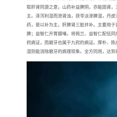
取肝肾同源之意，山药补益脾阴，亦能固肾，
主。泽泻利湿而泄肾浊，茯苓淡渗脾湿，丹皮
药，是以补为主，肝脾肾三脏并补。主要用于
脾；益智仁开胃摄唾。将佩兰、益智仁配伍同
窍病证，而磨牙也属于九窍的病证。厚朴、陈
湿则能消除磨牙的病理现象。全方同用，达到