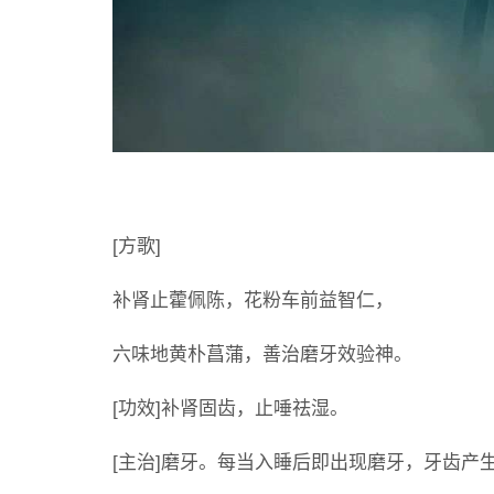
[方歌]
补肾止藿佩陈，花粉车前益智仁，
六味地黄朴菖蒲，善治磨牙效验神。
[功效]补肾固齿，止唾祛湿。
[主治]磨牙。每当入睡后即出现磨牙，牙齿产