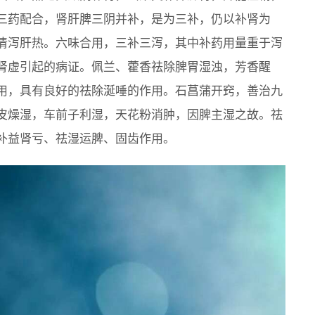
三药配合，肾肝脾三阴并补，是为三补，仍以补肾为
清泻肝热。六味合用，三补三泻，其中补药用量重于泻
肾虚引起的病证。佩兰、藿香祛除脾胃湿浊，芳香醒
用，具有良好的祛除涎唾的作用。石菖蒲开窍，善治九
皮燥湿，车前子利湿，天花粉消肿，因脾主湿之故。祛
补益肾亏、祛湿运脾、固齿作用。