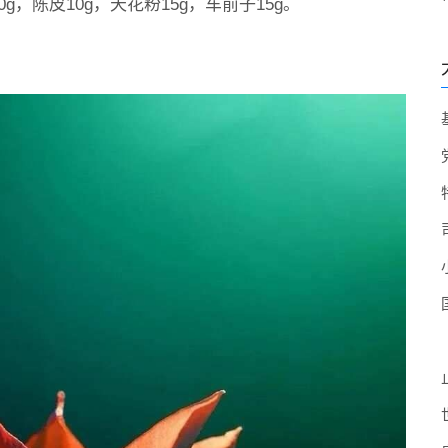
0g，陈皮10g，天花粉15g，车前子15g。