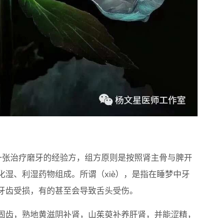
一张治疗磨牙的经验方，组方原则是按照肾主骨与脾开
湿、利湿药物组成。所谓（xiè），是指在睡梦中牙
牙齿受损，有的甚至会导致舌头受伤。
固齿，熟地黄滋阴补肾，山茱萸补养肝肾，并能涩精，