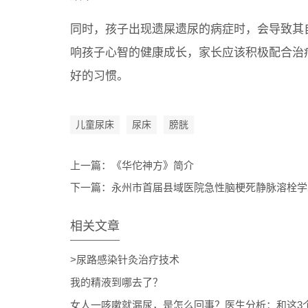
同时，孩子出现遗屎遗尿的病症时，会导致其
响孩子心智的健康成长，家长应该积极配合治
好的习惯。
儿童尿床
尿床
膀胱
上一篇：
《华佗神方》简介
下一篇：
永州市首届县域医院急性脑梗死静脉溶栓学
相关文章
>尿路感染针灸治疗技术
我的精液到哪去了？
女人一咳嗽就漏尿，是怎么回事？医生分析：和这3