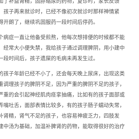
加了补益肾精，固脬缩尿的药物，复诊时，家长反馈
，孩子再来就诊时，已经不像初次就诊时那样神情紧
得开朗了，继续巩固服药一段时间后停药。
个病症一直让他备受煎熬，他每次想排便的时候都不能
，经常大小便失禁，我给孩子通过调理脾阴，用小建中
一段时间后，孩子遗屎的毛病未再发生过。
的孩子年龄已经不小了，还会每天晚上尿床，出现这类
重调理孩子的脾阴不足，因为严重的脾阴不足的孩子，
严重的会引起神经肌肉痉挛抽痛，比如有的孩子面部或
弄嘴吐舌，面部表情比较多，有的孩子肠子蠕动失常，
补肾精，肾气不足的孩子，也容易神疲乏力，四肢发
建中汤为基础，加温补脾肾的药物，能取得很好的治疗