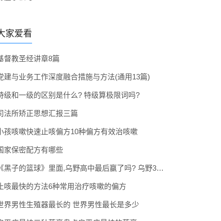
大家爱看
基督教圣经讲章8篇
党建与业务工作深度融合措施与方法(通用13篇)
特级和一级的区别是什么? 特级算极限词吗?
司法所矫正思想汇报三篇
小孩咳嗽快速止咳偏方10种偏方有效治咳嗽
国家保密配方有哪些
《黑子的篮球》里面,乌野高中最后赢了吗? 乌野3年拿到全国冠军了吗
止咳最快的方法6种常用治疗咳嗽的偏方
世界男性生殖器最长的 世界男性最长是多少