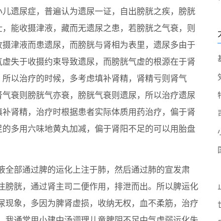
小儿遗尿症，普遍认为遗尿一证，自出膀胱之疾，膀胱
壮，能收摄津液，藏而无遗尿之患，若膀胱之气衰，则
收摄津液而患遗尿，而膀胱与肾相为表里，遗尿多由于
气虚失于收摄约束导致遗尿，而膀胱气虚的根源在于肾
，所以治疗的时候，多考虑填补肾精，肾精亏则肾气
肾气衰则膀胱气亦衰，膀胱气衰则遗尿，所以治疗遗尿
填补肾精，治疗时根据患者实际体质用药治疗，偏于肾
足的多用六味地黄丸加减，偏于肾阳不足的可以用胎盘
液全部通过脾的运化上注于肺，然后通过肺的宣发肃
注膀胱，通过肾主司二便作用，排泄而出。所以脾运化
尿现象，多因为脾肾虚损，收纳无权，血不柔筋，治疗
，我通常用小建中汤调理儿童脾阴不足中气虚弱运化失