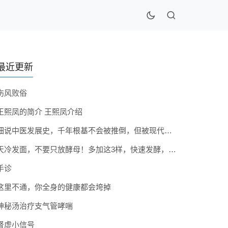
最近更新
伤风败俗
王熙凤的简介 王熙凤介绍
细说中医发展史，千年根基不会被推倒，但被现代医疗模式堵住出路
天冷发面，不要只放酵母！多加这3样，快速发酵，蓬松香软弹性十足
手诊
这里不通，你全身的健康都会垮掉
神秘汤治疗支气管哮喘
肾虚小信号