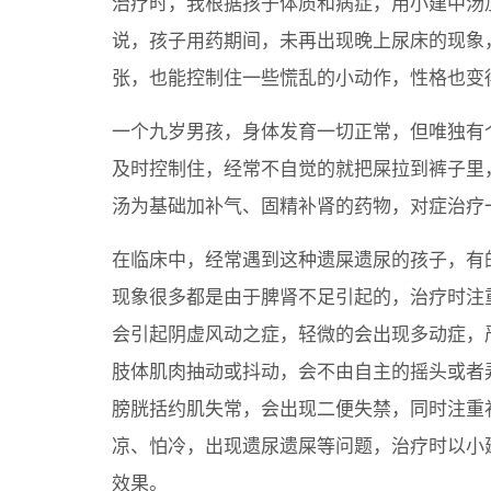
治疗时，我根据孩子体质和病症，用小建中汤
说，孩子用药期间，未再出现晚上尿床的现象
张，也能控制住一些慌乱的小动作，性格也变
一个九岁男孩，身体发育一切正常，但唯独有
及时控制住，经常不自觉的就把屎拉到裤子里
汤为基础加补气、固精补肾的药物，对症治疗
在临床中，经常遇到这种遗屎遗尿的孩子，有
现象很多都是由于脾肾不足引起的，治疗时注
会引起阴虚风动之症，轻微的会出现多动症，
肢体肌肉抽动或抖动，会不由自主的摇头或者
膀胱括约肌失常，会出现二便失禁，同时注重
凉、怕冷，出现遗尿遗屎等问题，治疗时以小
效果。