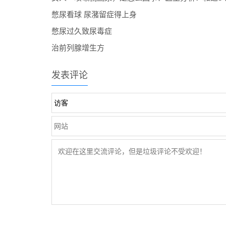
憋尿看球 尿潴留症得上身
憋尿过久致尿毒症
治前列腺增生方
发表评论