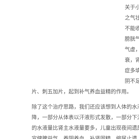
关于
之气
不能
膀胱
气虚
衰，
症多
阴不
片、刺五加片，起到补气养血益精的作用。
除了这个治疗思路，我们还应该想到人体的水
降，一部分从体表以汗液形式发散，一部分下
的水液量比肾主水液量要多，儿童出现夜间遗
宜健脾益气，养阴养血，补肾固精，缩尿止遗