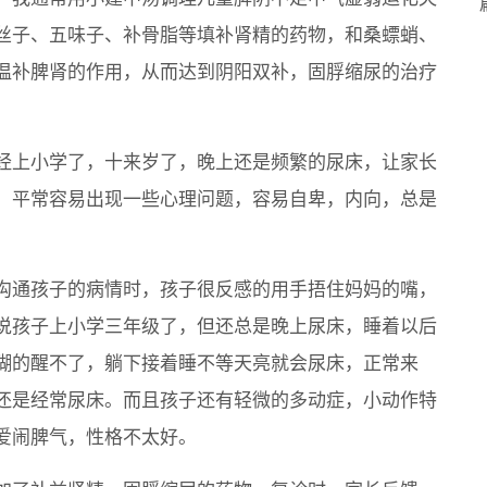
丝子、五味子、补骨脂等填补肾精的药物，和桑螵蛸、
温补脾肾的作用，从而达到阴阳双补，固脬缩尿的治疗
经上小学了，十来岁了，晚上还是频繁的尿床，让家长
，平常容易出现一些心理问题，容易自卑，内向，总是
沟通孩子的病情时，孩子很反感的用手捂住妈妈的嘴，
说孩子上小学三年级了，但还总是晚上尿床，睡着以后
糊的醒不了，躺下接着睡不等天亮就会尿床，正常来
还是经常尿床。而且孩子还有轻微的多动症，小动作特
爱闹脾气，性格不太好。