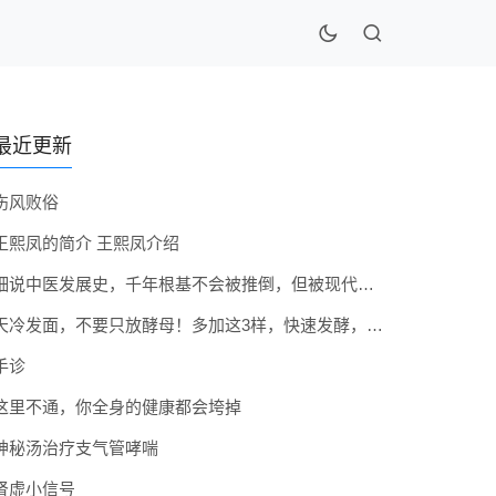
最近更新
伤风败俗
王熙凤的简介 王熙凤介绍
细说中医发展史，千年根基不会被推倒，但被现代医疗模式堵住出路
天冷发面，不要只放酵母！多加这3样，快速发酵，蓬松香软弹性十足
手诊
这里不通，你全身的健康都会垮掉
神秘汤治疗支气管哮喘
肾虚小信号