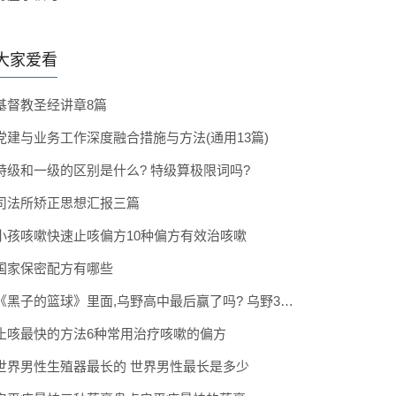
大家爱看
基督教圣经讲章8篇
党建与业务工作深度融合措施与方法(通用13篇)
特级和一级的区别是什么? 特级算极限词吗?
司法所矫正思想汇报三篇
小孩咳嗽快速止咳偏方10种偏方有效治咳嗽
国家保密配方有哪些
《黑子的篮球》里面,乌野高中最后赢了吗? 乌野3年拿到全国冠军了吗
止咳最快的方法6种常用治疗咳嗽的偏方
世界男性生殖器最长的 世界男性最长是多少