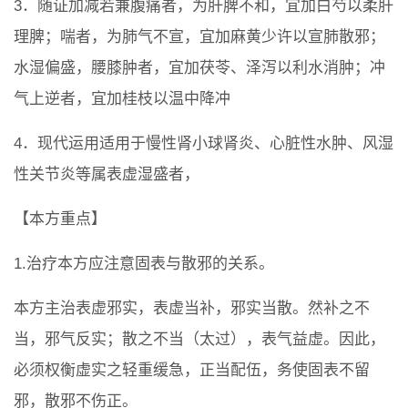
3．随证加减若兼腹痛者，为肝脾不和，宜加白芍以柔肝
理脾；喘者，为肺气不宣，宜加麻黄少许以宣肺散邪；
水湿偏盛，腰膝肿者，宜加茯苓、泽泻以利水消肿；冲
气上逆者，宜加桂枝以温中降冲
4．现代运用适用于慢性肾小球肾炎、心脏性水肿、风湿
性关节炎等属表虚湿盛者，
【本方重点】
1.治疗本方应注意固表与散邪的关系。
本方主治表虚邪实，表虚当补，邪实当散。然补之不
当，邪气反实；散之不当（太过），表气益虚。因此，
必须权衡虚实之轻重缓急，正当配伍，务使固表不留
邪，散邪不伤正。