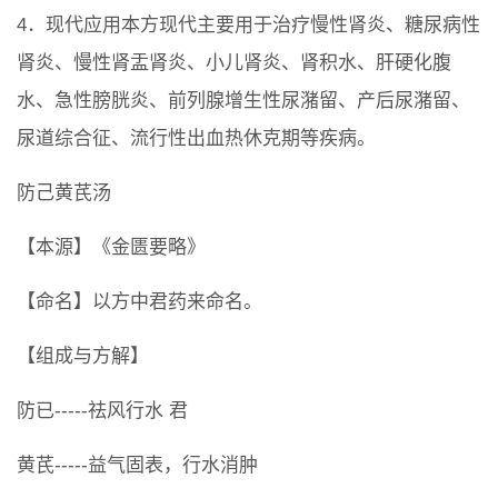
4．现代应用本方现代主要用于治疗慢性肾炎、糖尿病性
肾炎、慢性肾盂肾炎、小儿肾炎、肾积水、肝硬化腹
水、急性膀胱炎、前列腺增生性尿潴留、产后尿潴留、
尿道综合征、流行性出血热休克期等疾病。
防己黄芪汤
【本源】《金匮要略》
【命名】以方中君药来命名。
【组成与方解】
防已-----祛风行水 君
黄芪-----益气固表，行水消肿