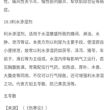
性、痛风性关节炎、慢性前列腺炎、犁状肌综合征等病
症。
19.3利水渗湿剂
利水渗湿剂，适用于水湿壅盛所致的癃闭、淋浊、水
肿、泄泻等证。本类方剂以利尿为主要手段，使湿邪自
小便排泄，故常以利水渗湿药如茯苓、泽泻、猪苓、车
前子、滑石等为主组成。水湿内停每影响气之运行，若
见胸腹胀满，常需配伍行气药，如陈皮、厚朴、木香、
大腹皮等同用，不仅可以行气除胀，还可增强利水渗湿
之功。代表方如五苓散、防己黄芪汤等。
五苓散
【来源】（《伤寒论》）