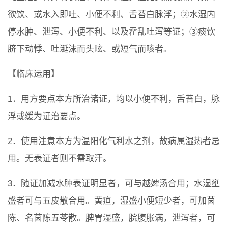
欲饮、或水入即吐、小便不利、舌苔白脉浮；②水湿内
停水肿、泄泻、小便不利、以及霍乱吐泻等证；③痰饮
脐下动悸、吐涎沫而头眩、或短气而咳者。
【临床运用】
1．用方要点本方所治诸证，均以小便不利，舌苔白，脉
浮或缓为证治要点。
2．使用注意本方为温阳化气利水之剂，故病属湿热者忌
用。无表证者则不需取汗。
3．随证加减水肿表证明显者，可与越婢汤合用；水湿壅
盛者可与五皮散合用。黄疸，湿盛小便短少者，可加茵
陈、名茵陈五苓散。脾胃湿盛，脘腹胀满，泄泻者，可