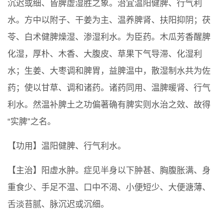
沉迟或细、皆脾虚湿胜之象。治宜温阳健脾、行气利
水。方中以附子、干姜为主、温养脾肾、扶阳抑阴；茯
苓、白术健脾燥湿、渗湿利水。为臣药。木瓜芳香醒脾
化湿，厚朴、木香、大腹皮、草果下气导滞、化湿利
水；生姜、大枣调和脾胃，益脾温中，散湿制水共为佐
药；使以甘草、调和诸药。诸药同用、温脾暖肾、行气
利水。然温补脾土之功偏著确有脾实则水治之效、故得
“实脾”之名。
【功用】温阳健脾、行气利水。
【主治】阳虚水肿。症见半身以下肿甚、胸腹胀满、身
重食少、手足不温、口中不渴、小便短少、大便溏薄、
舌淡苔腻、脉沉迟或沉细。