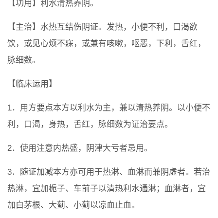
【功用】利水清热养阴。
【主治】水热互结伤阴证。发热，小便不利，口渴欲
饮，或见心烦不寐，或兼有咳嗽，呕恶，下利，舌红，
脉细数。
【临床运用】
1．用方要点本方以利水为主，兼以清热养阴。以小便不
利，口渴，身热，舌红，脉细数为证治要点。
2．使用注意内热盛，阴津大亏者忌用。
3．随证加减本方亦可用于热淋、血淋而兼阴虚者。若治
热淋，宜加栀子、车前子以清热利水通淋；血淋者，宜
加白茅根、大蓟、小蓟以凉血止血。