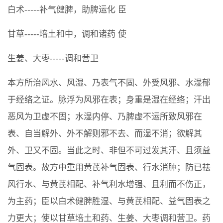
白术-----补气健脾，助脾运化 臣
甘草-----培土和中，调和诸药 使
生姜、大枣-----调和营卫
本方所治风水、风湿、乃表气不固、外受风邪、水湿郁
于经络之证。脉浮为风邪在表；身重是湿在经络；汗出
恶风为卫虚不固；水湿内停、乃脾虚不运所致风邪在
表、自当解外、外不解则邪不去、而湿不消；欲解其
外、卫又不固。当此之时、非但不可过发其汗、且须益
气固表。故方中重用黄芪补气固表、行水消肿；防已祛
风行水、与黄芪相配、补气利水增强、且利而不伤正，
为主药；臣以白术健脾胜湿、与黄芪相配、益气固表之
力更大；使以甘草培土和药、生姜、大枣调和营卫。药