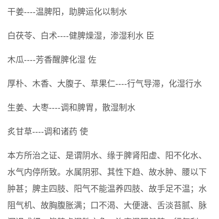
干姜----温脾阳，助脾运化以制水
白茯苓、白术----健脾燥湿，渗湿利水 臣
木瓜----芳香醒脾化湿 佐
厚朴、木香、大腹子、草果仁----行气导滞，化湿行水
生姜、大枣----调和脾胃，散湿制水
炙甘草----调和诸药 使
本方所治之证、是谓阴水、缘于脾肾阳虚、阳不化水、
水气内停所致。水属阴邪、其性下趋、故水肿、腰以下
肿甚；脾主四肢、阳气不能温养四肢、故手足不温；水
阻气机、故胸腹胀满；口不渴、大便溏、舌淡苔腻、脉