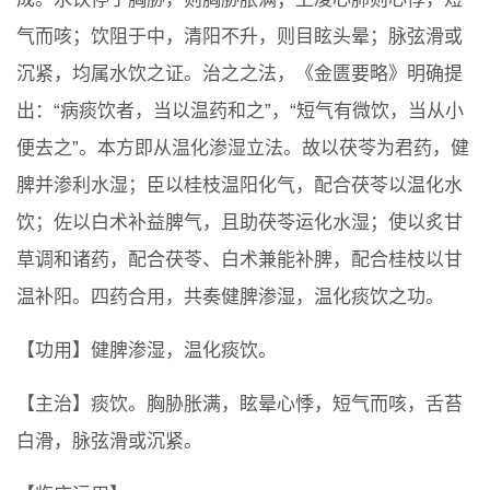
气而咳；饮阻于中，清阳不升，则目眩头晕；脉弦滑或
沉紧，均属水饮之证。治之之法，《金匮要略》明确提
出：“病痰饮者，当以温药和之”，“短气有微饮，当从小
便去之”。本方即从温化渗湿立法。故以茯苓为君药，健
脾并渗利水湿；臣以桂枝温阳化气，配合茯苓以温化水
饮；佐以白术补益脾气，且助茯苓运化水湿；使以炙甘
草调和诸药，配合茯苓、白术兼能补脾，配合桂枝以甘
温补阳。四药合用，共奏健脾渗湿，温化痰饮之功。
【功用】健脾渗湿，温化痰饮。
【主治】痰饮。胸胁胀满，眩晕心悸，短气而咳，舌苔
白滑，脉弦滑或沉紧。