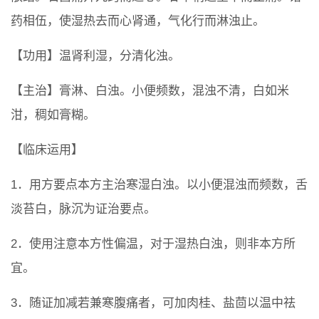
药相伍，使湿热去而心肾通，气化行而淋浊止。
【功用】温肾利湿，分清化浊。
【主治】膏淋、白浊。小便频数，混浊不清，白如米
泔，稠如膏糊。
【临床运用】
1．用方要点本方主治寒湿白浊。以小便混浊而频数，舌
淡苔白，脉沉为证治要点。
2．使用注意本方性偏温，对于湿热白浊，则非本方所
宜。
3．随证加减若兼寒腹痛者，可加肉桂、盐茴以温中祛