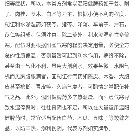
细等症状。所以，本类方剂常以温阳健脾药如干姜、附
子、肉桂、苍术、白术等为主，根据小便不利的程度、
配伍利水渗湿药如茯苓，猪苓、泽泻、车前子、滑石，
苡仁等组成。但须注意，除二苓外，利水渗湿药性多偏
寒，配伍时要根据阳虚气寒的程度决定用量，务使全方
总的性质偏温，否则虽暂可起到利水作用，病终不除，
甚至由于气化不利，虽用大剂利水，效果甚微。水阻气
机而见胸腹胀满者，宜配伍行气药如陈皮、木香、大腹
皮甚至槟榔，青皮等。久病气虚者，可酌情少量配伍补
气之品。此外，温阳健脾药多辛热温燥、而阳虚气寒导
致水湿停聚时，往往真阴也不足，所以在大量运用温阳
健脾药时，常宜适当配伍白芍、木瓜、五味子等酸敛之
品，以防辛热，渗利伤阴。代表方剂如实脾散。