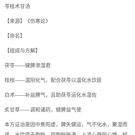
苓桂术甘汤
【来源】《伤寒论》
【命名】
【组成与方解】
茯苓――健脾渗湿君
桂枝――温阳化气，配合茯苓以温化水饮臣
白术――补益脾气，且助茯苓运化水湿佐
炙甘草――调和诸药，健脾益气使
本方证治是因中焦阳虚，脾失健运，气不化水，聚湿而
成。水饮停于胸胁，则胸胁胀满；上凌心肺则心悸，短