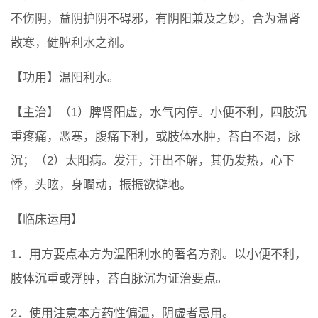
不伤阴，益阴护阴不碍邪，有阴阳兼及之妙，合为温肾
散寒，健脾利水之剂。
【功用】温阳利水。
【主治】（1）脾肾阳虚，水气内停。小便不利，四肢沉
重疼痛，恶寒，腹痛下利，或肢体水肿，苔白不渴，脉
沉；（2）太阳病。发汗，汗出不解，其仍发热，心下
悸，头眩，身瞤动，振振欲擗地。
【临床运用】
1．用方要点本方为温阳利水的著名方剂。以小便不利，
肢体沉重或浮肿，苔白脉沉为证治要点。
2．使用注意本方药性偏温，阴虚者忌用。