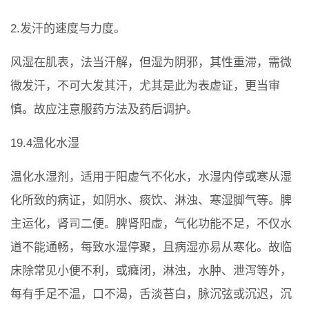
2.发汗的速度与力度。
风湿在肌表，法当汗解，但湿为阴邪，其性重滞，需微
微发汗，不可大发其汗，尤其是此为表虚证，更当审
慎。故应注意服药方法及药后调护。
19.4温化水湿
温化水湿剂，适用于阳虚气不化水，水湿内停或寒从湿
化所致的病证，如阴水、痰饮、淋浊、寒湿脚气等。脾
主运化，肾司二便。脾肾阳虚，气化功能不足，不仅水
道不能通畅，每致水湿停聚，且病湿亦易从寒化。故临
床除常见小便不利，或癃闭，淋浊，水肿、泄泻等外，
每有手足不温，口不渴，舌淡苔白，脉沉弦或沉迟，沉