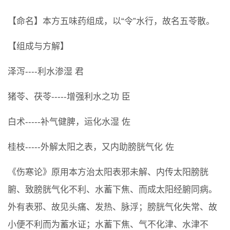
【命名】本方五味药组成，以“令”水行，故名五苓散。
【组成与方解】
泽泻----利水渗湿 君
猪苓、茯苓-----增强利水之功 臣
白术-----补气健脾，运化水湿 佐
桂枝-----外解太阳之表，又内助膀胱气化 佐
《伤寒论》原用本方治太阳表邪未解、内传太阳膀胱
腑、致膀胱气化不利、水蓄下焦、而成太阳经腑同病。
外有表邪、故见头痛、发热、脉浮；膀胱气化失常、故
小便不利而为蓄水证；水蓄下焦、气不化津、水津不