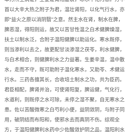
首以大辛大热之附子为君，温壮肾阳，以化气行水，亦
即“益火之原以消阴翳”之意。然主水在肾，制水在脾，
脾恶湿，得阳则运，故又以苦甘性温之白术健脾燥湿，
扶土以制水泛，合附子温阳健脾以助运化。寒水既停，
则当渗利以去之，故更配甘淡渗湿之茯苓，利水健脾，
与白术相合，则健脾利水之力益著。生姜辛温，温中散
水，走而不守，既可助附子温化寒水，又助苓、术健运
行水。三药各擅其长，合收培土制水之功，共为臣药。
君臣相配，脾肾并治，可使肾阳复，脾运健，气化行，
水道利，则既停之水可除，未停之湿不聚，自无寒水之
患。佐以苦酸微寒之白芍利小便，益阴敛阴，与附子同
用，破阴结而布阳和，使邪水去而真阴不伤。综观全
方，于温阳健脾利水药中少佐酸敛护阴之品，温阳利水