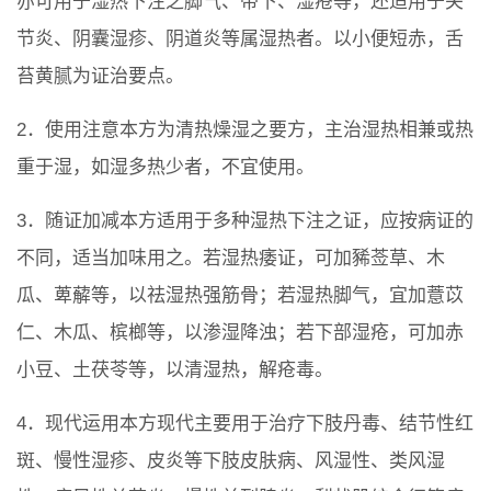
亦可用于湿热下注之脚气、带下、湿疮等，还适用于关
节炎、阴囊湿疹、阴道炎等属湿热者。以小便短赤，舌
苔黄腻为证治要点。
2．使用注意本方为清热燥湿之要方，主治湿热相兼或热
重于湿，如湿多热少者，不宜使用。
3．随证加减本方适用于多种湿热下注之证，应按病证的
不同，适当加味用之。若湿热痿证，可加豨莶草、木
瓜、萆薢等，以祛湿热强筋骨；若湿热脚气，宜加薏苡
仁、木瓜、槟榔等，以渗湿降浊；若下部湿疮，可加赤
小豆、土茯苓等，以清湿热，解疮毒。
4．现代运用本方现代主要用于治疗下肢丹毒、结节性红
斑、慢性湿疹、皮炎等下肢皮肤病、风湿性、类风湿