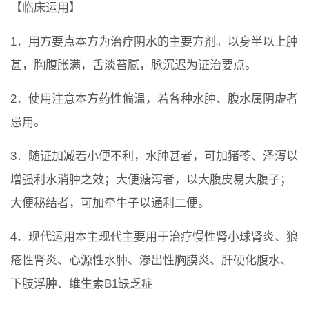
【临床运用】
1．用方要点本方为治疗阴水的主要方剂。以身半以上肿
甚，胸腹胀满，舌淡苔腻，脉沉迟为证治要点。
2．使用注意本方药性偏温，若各种水肿、腹水属阴虚者
忌用。
3．随证加减若小便不利，水肿甚者，可加猪苓、泽泻以
增强利水消肿之效；大便溏泻者，以大腹皮易大腹子；
大便秘结者，可加牵牛子以通利二便。
4．现代运用本主现代主要用于治疗慢性肾小球肾炎、狼
疮性肾炎、心源性水肿、渗出性胸膜炎、肝硬化腹水、
下肢浮肿、维生素B1缺乏症