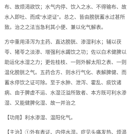
布、故烦渴欲饮；水气内停、饮入之水、不得输布、故
水入即吐、而成“水逆证”。总之、皆由膀胱蓄水过甚所
致。治之之法当急利其小便、兼以化气解表。
方中重用泽泻为主药、直达膀胱、渗湿利水；辅以茯
苓、猪苓之淡渗、增强利水蠲饮之功；佐以白术健脾以
助运化水湿之力；更佐桂枝、一则外解太阳之表、一则
温化膀胱之气。五药合方、则水行气化、表解脾健、而
蓄水停饮之证可除。至于水肿、泄泻、霍乱、痰饮诸
病、由于脾虚不运、水湿泛溢所致者、本方既可利水渗
湿、又能健脾化湿、故一并治之
【功用】利水渗湿、温阳化气。
【主治】①外有表证、内停水湿。症见头痛发热、烦渴