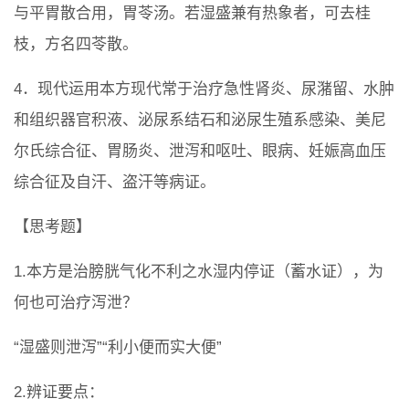
与平胃散合用，胃苓汤。若湿盛兼有热象者，可去桂
枝，方名四苓散。
4．现代运用本方现代常于治疗急性肾炎、尿潴留、水肿
和组织器官积液、泌尿系结石和泌尿生殖系感染、美尼
尔氏综合征、胃肠炎、泄泻和呕吐、眼病、妊娠高血压
综合征及自汗、盗汗等病证。
【思考题】
1.本方是治膀胱气化不利之水湿内停证（蓄水证），为
何也可治疗泻泄？
“湿盛则泄泻”“利小便而实大便”
2.辨证要点：