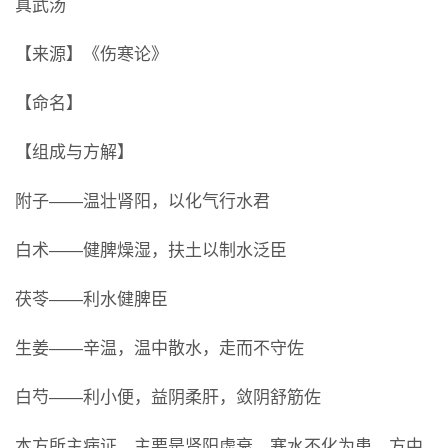
真武汤
【来源】《伤寒论》
【命名】
【组成与方解】
附子――温壮肾阳，以化气行水君
白术――健脾燥湿，扶土以制水泛臣
茯苓――利水健脾臣
生姜――辛温，温中散水，走而不守佐
白芍――利小便，益阴柔肝，敛阴舒筋佐
本方所主病证，主要是肾阳虚衰，寒水不化为患。方中