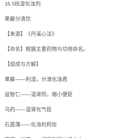
16.5祛湿化浊剂
萆薢分清饮
【来源】《丹溪心法》
【命名】根据主要药物与功用命名。
【组成与方解】
萆薢――利湿，分清化浊君
益智仁――温肾阳，缩小便臣
乌药――温肾化气臣
石菖蒲――化浊利窍佐