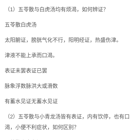
（1）五苓散与白虎汤均有烦渴，如何辨证？
五苓散白虎汤
太阳腑证，膀胱气化不行，阳明经证，热盛伤津。
津液不能上承而口渴。
表证未罢表证已罢
脉象浮数脉洪大或滑数
有蓄水见证无蓄水见证
（2）五苓散与小青龙汤皆有表证，内有饮停，也有口
渴，小便不利症状，如何区别？