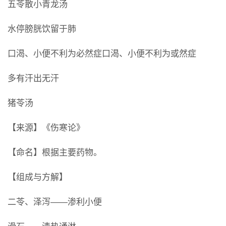
五苓散小青龙汤
水停膀胱饮留于肺
口渴、小便不利为必然症口渴、小便不利为或然症
多有汗出无汗
猪苓汤
【来源】《伤寒论》
【命名】根据主要药物。
【组成与方解】
二苓、泽泻――渗利小便