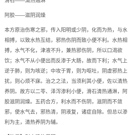
滑石――清热通淋
阿胶――滋阴润燥
本方原治伤寒之邪，传入阳明或少阴，化而为热，与水
相搏，以致水热互结，邪热伤阴而致小便不利。水热相
搏，水气不化，津液不升，兼热邪伤阴，所以口渴欲
饮；水气不从小便出而反渗于大肠，故而下利；水气上
逆于肺，则为咳逆；中攻于胃，则为呕吐，阴虚邪热上
扰，则心烦不寐。治之之法，当须利其小便，佐以清热
养阴。故方以二苓、泽泻渗利小便，滑石清热通淋，阿
胶滋阴润燥。五药合方，利水而不伤阴，滋阴而不敛
邪，使水气去，邪热清，阴液复，诸症自除。但总以渗
利为主，清热养阴为辅。