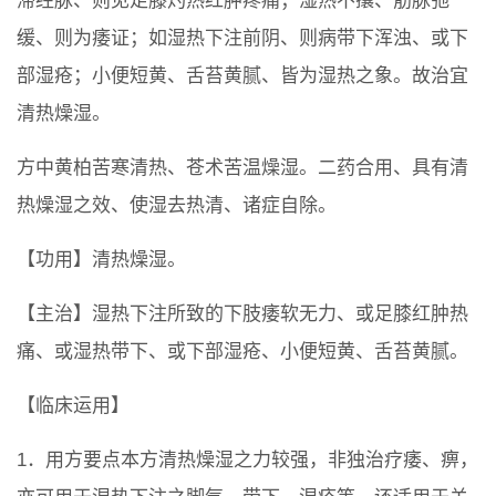
滞经脉、则见足膝灼热红肿疼痛；湿热不攘、筋脉弛
缓、则为痿证；如湿热下注前阴、则病带下浑浊、或下
部湿疮；小便短黄、舌苔黄腻、皆为湿热之象。故治宜
清热燥湿。
方中黄柏苦寒清热、苍术苦温燥湿。二药合用、具有清
热燥湿之效、使湿去热清、诸症自除。
【功用】清热燥湿。
【主治】湿热下注所致的下肢痿软无力、或足膝红肿热
痛、或湿热带下、或下部湿疮、小便短黄、舌苔黄腻。
【临床运用】
1．用方要点本方清热燥湿之力较强，非独治疗痿、痹，