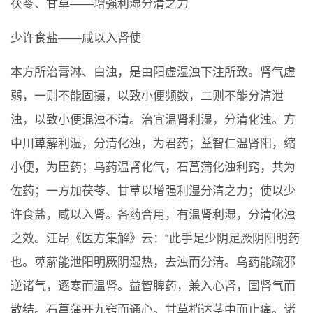
茯苓、甘草――增强利湿分清之力
少许食盐――咸以入肾使
本方所治膏淋、白浊，是由阳虚湿浊下注所致。肾气虚
弱，一则不能固摄，以致小便频数，二则不能分清泄
浊，以致小便混浊不清。治宜温肾利湿，分清化浊。方
中川萆薢利湿，分清化浊，为君药；益智仁温肾阳，缩
小便，为臣药；乌药温肾化气，石菖蒲化浊利窍，共为
佐药；一方加茯苓、甘草以增强利湿分清之力；使以少
许食盐，咸以入肾。各药合用，有温肾利湿，分清化浊
之效。汪昂《医方集解》云：“此手足少阴足厥阴阳明药
也。萆薢能泄阳明厥阴湿热，去浊而分清。乌药能疏邪
逆诸气，逐寒而温肾。益智脾药，兼入心肾，固肾气而
散结。石菖蒲开九窍而通心。甘草梢达茎中而止痛。诸