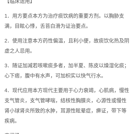
【临床运用】
1．用方要点本方为治疗痰饮病的重要方剂。以胸胁支
满，目眩心悸，舌苔白滑为证治要点。
2．使用注意本方药性偏温，且利小便，故痰饮化热及阴
虚之人忌用。
3．随证加减若咳嗽痰多者，加半夏、陈皮以燥湿化痰；
心下痞，腹中有水声，可加枳实以快气行水。
4．现代应用本方现代主要用于心力衰竭，心肌病，慢性
支气管炎，支气管哮喘，结核性胸膜炎，心源性或慢性
肾小球肾炎所致的水肿，耳源性眩晕症，痹证，带下等
疾病。