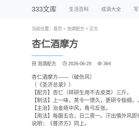
333文库
生活百科
成语大全
写
当前位置：
首页
>
泡酒配方
> 正文
杏仁酒摩方
泡酒配方
2026-06-29
364
杏仁酒摩方――（破伤风）
（《圣济总录》）
【配方】杏仁（碎研生用不去皮类）三斤。
【制法】上一味，蒸令一馈久，更研令极细，
【主治】治金疮中风，角弓反张。
【用法】每服五合，日二夜一。汗出慎外风即
说明：《普济方》同上。