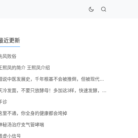
最近更新
伤风败俗
王熙凤的简介 王熙凤介绍
细说中医发展史，千年根基不会被推倒，但被现代医疗模式堵住出路
天冷发面，不要只放酵母！多加这3样，快速发酵，蓬松香软弹性十足
手诊
这里不通，你全身的健康都会垮掉
神秘汤治疗支气管哮喘
肾虚小信号