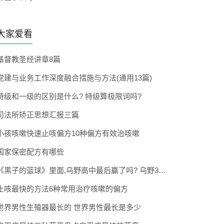
大家爱看
基督教圣经讲章8篇
党建与业务工作深度融合措施与方法(通用13篇)
特级和一级的区别是什么? 特级算极限词吗?
司法所矫正思想汇报三篇
小孩咳嗽快速止咳偏方10种偏方有效治咳嗽
国家保密配方有哪些
《黑子的篮球》里面,乌野高中最后赢了吗? 乌野3年拿到全国冠军了吗
止咳最快的方法6种常用治疗咳嗽的偏方
世界男性生殖器最长的 世界男性最长是多少