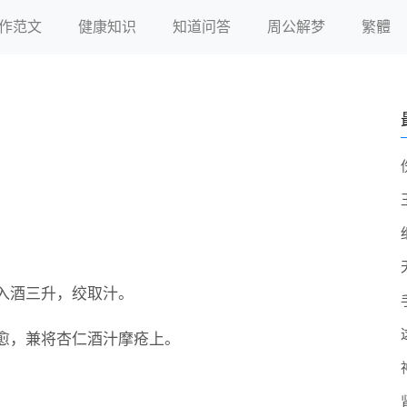
作范文
健康知识
知道问答
周公解梦
繁體
入酒三升，绞取汁。
愈，兼将杏仁酒汁摩疮上。