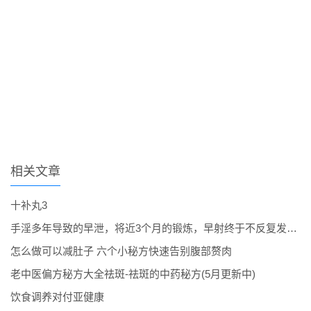
相关文章
十补丸3
手淫多年导致的早泄，将近3个月的锻炼，早射终于不反复发作了。
怎么做可以减肚子 六个小秘方快速告别腹部赘肉
老中医偏方秘方大全祛斑-祛斑的中药秘方(5月更新中)
饮食调养对付亚健康