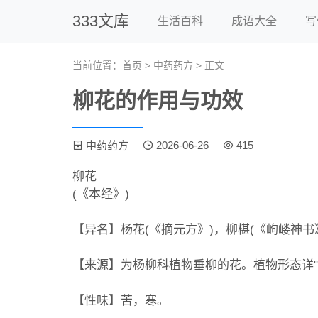
333文库
生活百科
成语大全
写
当前位置：
首页
>
中药药方
> 正文
柳花的作用与功效
中药药方
2026-06-26
415
柳花
(《本经》)
【异名】杨花(《摘元方》)，柳椹(《岣嵝神书
【来源】为杨柳科植物垂柳的花。植物形态详"
【性味】苦，寒。