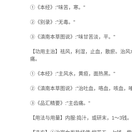
①《本经》:"味苦，寒。"
②《别录》:"无毒。"
③《滇南本草图说》:"味甘苦淡，平。"
【功用主治】祛风，利湿，止血，散瘀。治风
痛。
①《本经》:"主风水，黄疸，面热黑。"
②《滇南本草图说》:"治吐血，咯血，咳血，
③《品汇精要》:"主齿痛。"
【用法与用量】内服:捣汁，或研末，1～3钱