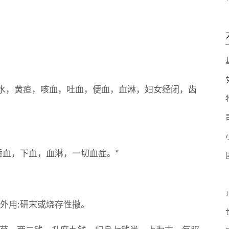
水，黄疸，咳血，吐血，便血，血淋，妇女经闭，齿
唾血，下血，血淋，一切血症。"
。外用:研末或烧存性撒。