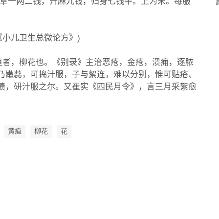
紫草一两二钱，升麻九钱，归身七钱半。上为末。每服
《小儿卫生总微论方》)
黄疸者，柳花也。《别录》主治恶疮，金疮，溃痈，逐脓
乃嫩蕊，可捣汁服，子与絮连，难以分别，惟可贴疮、
渍，研汁服之尔。又崔实《四民月令》，言三月采絮愈
黄疸
柳花
花