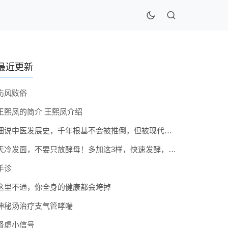
最近更新
伤风败俗
王熙凤的简介 王熙凤介绍
细说中医发展史，千年根基不会被推倒，但被现代医疗模式堵住出路
天冷发面，不要只放酵母！多加这3样，快速发酵，蓬松香软弹性十足
手诊
这里不通，你全身的健康都会垮掉
神秘汤治疗支气管哮喘
肾虚小信号