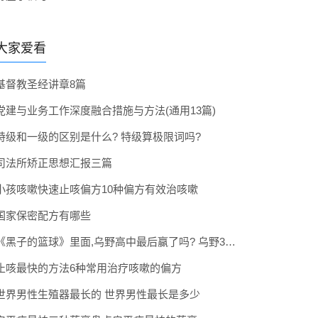
大家爱看
基督教圣经讲章8篇
党建与业务工作深度融合措施与方法(通用13篇)
特级和一级的区别是什么? 特级算极限词吗?
司法所矫正思想汇报三篇
小孩咳嗽快速止咳偏方10种偏方有效治咳嗽
国家保密配方有哪些
《黑子的篮球》里面,乌野高中最后赢了吗? 乌野3年拿到全国冠军了吗
止咳最快的方法6种常用治疗咳嗽的偏方
世界男性生殖器最长的 世界男性最长是多少