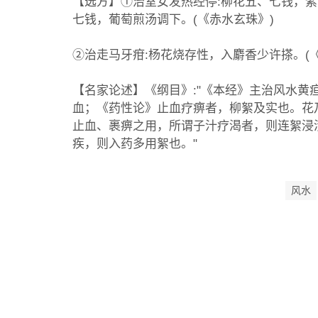
【选方】①治室女发热经停:柳花五、七钱，
七钱，葡萄煎汤调下。(《赤水玄珠》)
②治走马牙疳:杨花烧存性，入麝香少许搽。(
【名家论述】《纲目》:"《本经》主治风水
血；《药性论》止血疗痹者，柳絮及实也。花
止血、裹痹之用，所谓子汁疗渴者，则连絮浸
疾，则入药多用絮也。"
风水