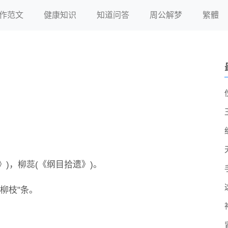
作范文
健康知识
知道问答
周公解梦
繁體
》)，柳蕊(《纲目拾遗》)。
柳枝"条。