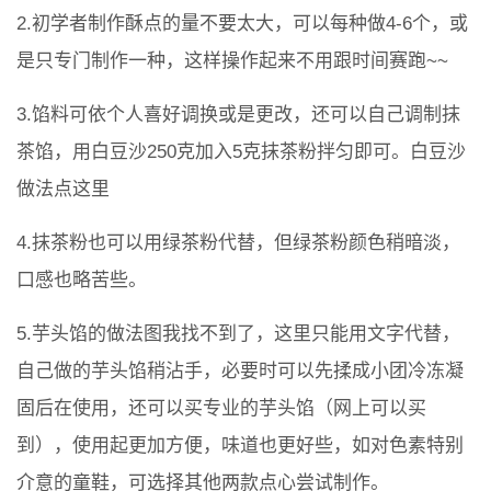
2.初学者制作酥点的量不要太大，可以每种做4-6个，或
是只专门制作一种，这样操作起来不用跟时间赛跑~~
3.馅料可依个人喜好调换或是更改，还可以自己调制抹
茶馅，用白豆沙250克加入5克抹茶粉拌匀即可。白豆沙
做法点这里
4.抹茶粉也可以用绿茶粉代替，但绿茶粉颜色稍暗淡，
口感也略苦些。
5.芋头馅的做法图我找不到了，这里只能用文字代替，
自己做的芋头馅稍沾手，必要时可以先揉成小团冷冻凝
固后在使用，还可以买专业的芋头馅（网上可以买
到），使用起更加方便，味道也更好些，如对色素特别
介意的童鞋，可选择其他两款点心尝试制作。