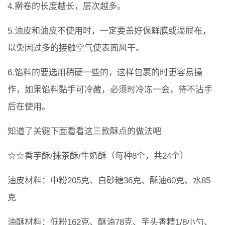
4.擀卷的长度越长，层次越多。
5.油皮和油皮不使用时，一定要盖好保鲜膜或湿屉布，
以免因过多的接触空气使表面风干。
6.馅料的要选用稍硬一些的，这样包裹的时更容易操
作，如果馅料黏手可冷藏，必须时冷冻一会，待不沾手
后在使用。
知道了关键下面看看这三款酥点的做法吧
☆☆香芋酥/抹茶酥/牛奶酥（每种8个，共24个）
油皮材料：中粉205克、白砂糖36克、酥油60克、水85
克
油酥材料：低粉162克、酥油78克、芋头香精1/8小勺、