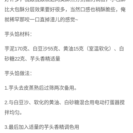
比大包酥分层效果要好很多，当然口感也稍酥脆些，俺
就稀罕那咬一口直掉渣儿的感觉~
芋头馅材料：
芋泥170克、白豆沙55克、黄油15克（室温软化）、白
砂糖22克、芋头香精适量
芋头馅做法：
1.芋头去皮蒸熟后过筛两次备用。
2.与白豆沙、软化的黄油、白砂糖混合用电动打蛋器搅
拌均匀。
3.最后加入适量的芋头香精调色用