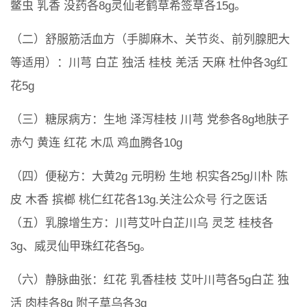
鳖虫 乳香 没药各8g灵仙老鹤草希签草各15g。
（二）舒服筋活血方（手脚麻木、关节炎、前列腺肥大
等适用）：川芎 白芷 独活 桂枝 羌活 天麻 杜仲各3g红
花5g
（三）糖尿病方：生地 泽泻桂枝 川芎 党参各8g地肤子
赤勺 黄连 红花 木瓜 鸡血腾各10g
（四）便秘方：大黄2g 元明粉 生地 枳实各25g川朴 陈
皮 木香 摈榔 桃仁红花各13g.关注公众号 行之医话
（五）乳腺增生方：川芎艾叶白芷川乌 灵芝 桂枝各
3g、威灵仙甲珠红花各5g。
（六）静脉曲张：红花 乳香桂枝 艾叶川芎各5g白芷 独
活 肉桂各8g 附子草乌各3g