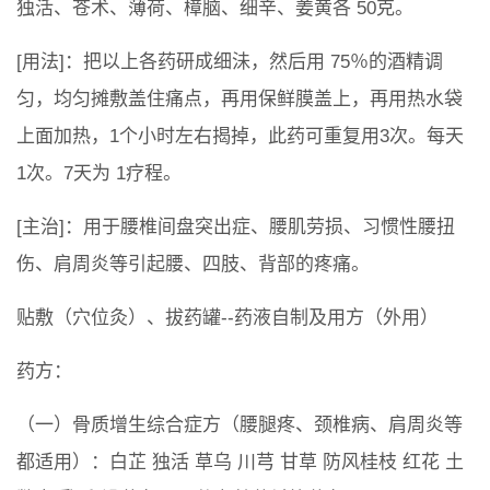
独活、苍术、薄荷、樟脑、细辛、姜黄各 50克。
[用法]：把以上各药研成细沬，然后用 75％的酒精调
匀，均匀摊敷盖住痛点，再用保鲜膜盖上，再用热水袋
上面加热，1个小时左右揭掉，此药可重复用3次。每天
1次。7天为 1疗程。
[主治]：用于腰椎间盘突出症、腰肌劳损、习惯性腰扭
伤、肩周炎等引起腰、四肢、背部的疼痛。
贴敷（穴位灸）、拔药罐--药液自制及用方（外用）
药方：
（一）骨质增生综合症方（腰腿疼、颈椎病、肩周炎等
都适用）：白芷 独活 草乌 川芎 甘草 防风桂枝 红花 土