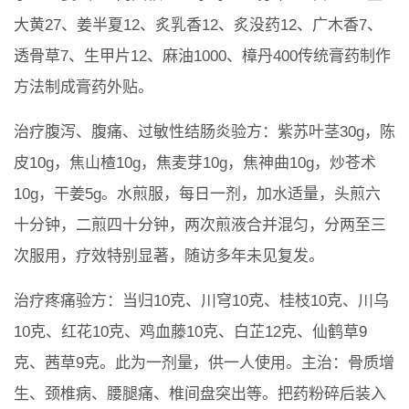
大黄27、姜半夏12、炙乳香12、炙没药12、广木香7、
透骨草7、生甲片12、麻油1000、樟丹400传统膏药制作
方法制成膏药外贴。
治疗腹泻、腹痛、过敏性结肠炎验方：紫苏叶茎30g，陈
皮10g，焦山楂10g，焦麦芽10g，焦神曲10g，炒苍术
10g，干姜5g。水煎服，每日一剂，加水适量，头煎六
十分钟，二煎四十分钟，两次煎液合并混匀，分两至三
次服用，疗效特别显著，随访多年未见复发。
治疗疼痛验方：当归10克、川穹10克、桂枝10克、川乌
10克、红花10克、鸡血藤10克、白芷12克、仙鹤草9
克、茜草9克。此为一剂量，供一人使用。主治：骨质增
生、颈椎病、腰腿痛、椎间盘突出等。把药粉碎后装入