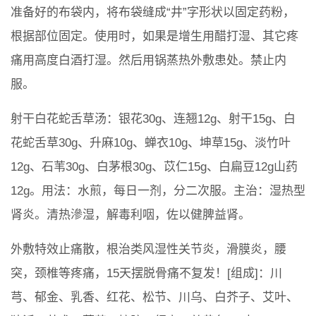
准备好的布袋内，将布袋缝成“井”字形状以固定药粉，
根据部位固定。使用时，如果是增生用醋打湿、其它疼
痛用高度白酒打湿。然后用锅蒸热外敷患处。禁止内
服。
射干白花蛇舌草汤：银花30g、连翘12g、射干15g、白
花蛇舌草30g、升麻10g、蝉衣10g、坤草15g、淡竹叶
12g、石苇30g、白茅根30g、苡仁15g、白扁豆12g山药
12g。用法：水煎，每日一剂，分二次服。主治：湿热型
肾炎。清热滲湿，解毒利咽，佐以健脾益肾。
外敷特效止痛散，根治类风湿性关节炎，滑膜炎，腰
突，颈椎等疼痛，15天摆脱骨痛不复发！[组成]：川
芎、郁金、乳香、红花、松节、川乌、白芥子、艾叶、