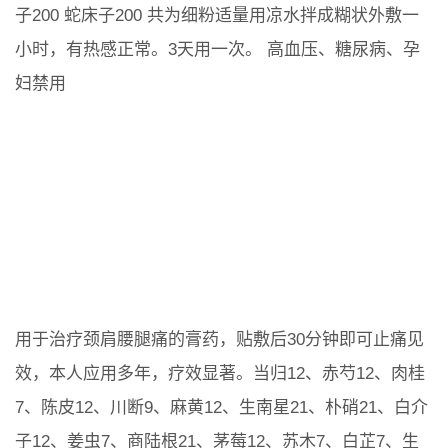
子200 蛇床子200 共为细粉适量用凉水拌成糊状外敷一
小时，有热感正常。3天用一次。 高血压、糖尿病、孕
妇禁用
用于治疗颈肩腰腿痛的膏药，贴敷后30分钟即可止痛见
效，本人应用多年，疗效显著。当归12、赤芍12、肉桂
7、陈皮12、川断9、麻黄12、生南星21、朴硝21、白介
子12、姜虫7、商陆根21、茅莓12、苏木7、白芷7、生