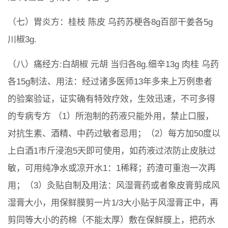
（七）胃炎方：桂枝 陈皮 乌药苏梗各8g百部干姜各5g
川椒3g.
（八）痛经方:白胡椒 元胡 当归各8g.细辛13g 肉桂 乌药
各15g制法、用法：经过诸多医师13年多来上万例患者
的验案验证，证实确有特效疗效，生效迅速，不可多得
的专病专方 （1）所泡制的药液只能外用，禁止口服，
对抗生素、酒精、中药过敏者忌用；（2）每方加50度以
上白酒1市斤浸泡5天即可使用，如药液过浓防止皮肤过
敏，可用纯净水或凉开水1：1稀释；药渣可重泡一次再
用；（3）灸贴自制及用法：风湿膏药或者象皮膏剪成风
湿膏大小，用保鲜膜剪一片1/3大小贴于风湿膏正中，再
剪同等大小的药棉（不能太厚）敷在保鲜膜上，把药水