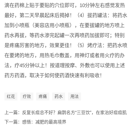
滴在药棉上贴于要贴的穴位即可，10分钟左右感觉发热
最好，第二天早晨起床后揭掉！（4）拔药罐法：将药水
加到小喷瓶（美容店用小喷瓶），在要拔罐的地方喷上
药水再拔，等药水渗完起罐一次再喷药加拔即可；特别
是疼痛厉害的地方，效果更佳！（5）烤疗法：把药水喷
在要烤的地方，用热毛巾敷盖，用神灯或者用火疗的办
法，疗45分钟以上！按道理按摩、外敷也可以使用上述
药方药酒，取决于如何使药酒快速有利吸收！
红花
疗效
疼痛
药水
用法
上一篇：
反复长痘总不好？扁鹊名方“三豆饮”，在家治好痘痘肌
下一篇：
感悟：减肥的最高境界