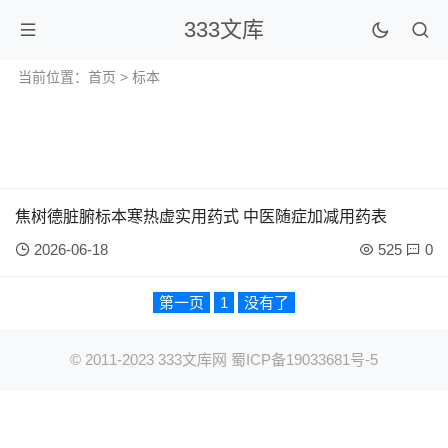
333文库
当前位置：
首页
> 标本
焦树德脏腑标本寒热虚实用药式 中医随症加减用药表
2026-06-18
525
0
第一页
1
没有了
© 2011-2023
333文库网
蜀ICP备19033681号-5