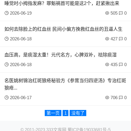
睡觉时小拇指发麻？罪魁祸首可能是这2个，赶紧揪出来
2026-06-19
505
0
如何去除脸上的红血丝 民间小偏方挽救红血丝的丑逼人生
2026-06-18
427
0
血压高，是痰湿太重！元代名方，心脾双补，祛除痰湿
2026-06-18
435
0
名医姚树锦治红斑狼疮秘验方《参茸当归四逆汤》专治红斑
狼疮...
2026-06-17
706
0
第一页
1
没有了
© 2011-2023
333文库网
蜀ICP备19033681号-5