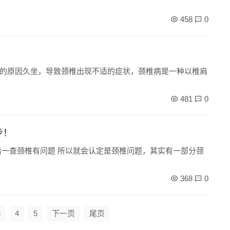
458
0
的原因久坐，导致颈椎出现不适的症状，颈椎病是一种以椎肩
481
0
步！
后一查颈椎有问题 所以就会认定是颈椎问题，其实有一部分颈
368
0
3
4
5
下一页
尾页