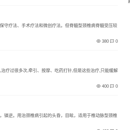
保守疗法、手术疗法和微创疗法。但脊髓型颈椎病脊髓受压较
380
0
,治疗过很多次,牵引、按摩、吃药打针,但是这些治疗,只能缓解
400
0
，镇逆。用治颈椎病引起的头昏，目眩，适用于椎动脉型颈椎