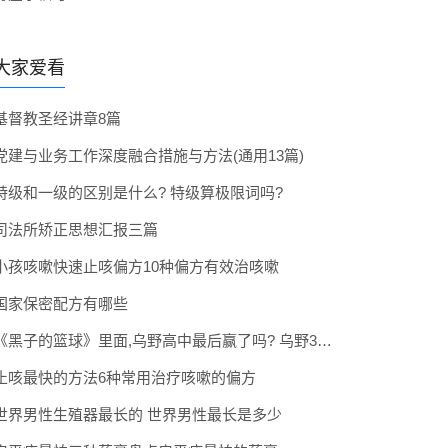
大家爱看
基督教圣经讲章8篇
党建与业务工作深度融合措施与方法(通用13篇)
特级和一级的区别是什么? 特级算极限词吗?
司法所矫正思想汇报三篇
小孩咳嗽快速止咳偏方10种偏方有效治咳嗽
国家保密配方有哪些
《黑子的篮球》里面,乌野高中最后赢了吗? 乌野3年拿到全国冠军了吗
止咳最快的方法6种常用治疗咳嗽的偏方
世界男性生殖器最长的 世界男性最长是多少