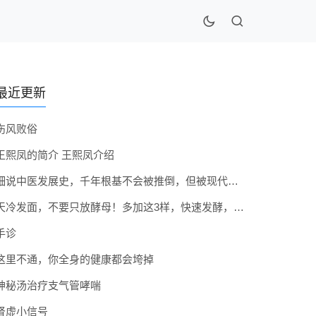
最近更新
伤风败俗
王熙凤的简介 王熙凤介绍
细说中医发展史，千年根基不会被推倒，但被现代医疗模式堵住出路
天冷发面，不要只放酵母！多加这3样，快速发酵，蓬松香软弹性十足
手诊
这里不通，你全身的健康都会垮掉
神秘汤治疗支气管哮喘
肾虚小信号