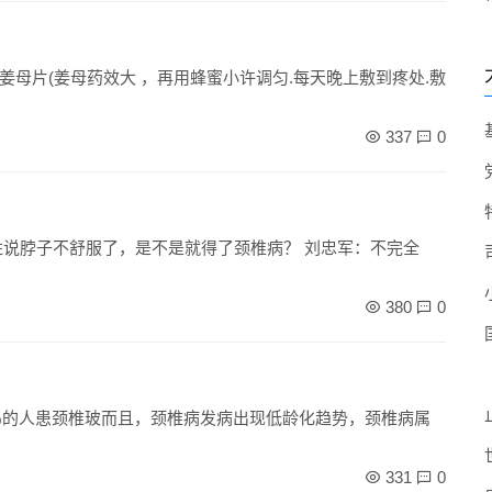
母片(姜母药效大 ，再用蜂蜜小许调匀.每天晚上敷到疼处.敷
337
0
380
0
0％的人患颈椎玻而且，颈椎病发病出现低龄化趋势，颈椎病属
331
0