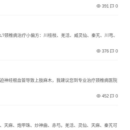
391
0
么?颈椎病治疗小偏方：川桂枝、羌活、威灵仙、秦艽、川芎、
376
0
迫神经根血管导致上肢麻木，我建议您到专业治疗颈椎病医院
452
0
、天麻、炮甲珠、炒神曲、赤芍。羌活、灵仙、天麻、秦艽可