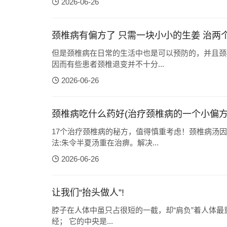
2026-06-26
颈椎病有偏方了 只需一块小小的生姜 治两
但是颈椎病在日常的生活中也是可以预防的，并且颈
因而有些患者颈椎退变并不十分...
2026-06-26
颈椎病吃什么药好(治疗颈椎病的一个小偏方
17个治疗颈椎病的秘方，值得慎重考虑！颈椎病汤
法:朱令半夏汤重在治痹。解决...
2026-06-26
让我们“抬头做人”!
脖子在人体中虽只占很短的一截，却“肩负”着人体最重要的任务―― 它不但支撑人体头
经； 它的中央是...