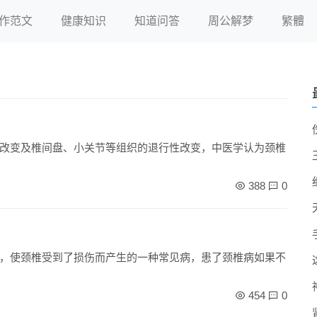
作范文
健康知识
知道问答
周公解梦
繁體
改变及椎间盘、小关节等组织的退行性改变，中医学认为颈椎
388
0
，使颈椎受到了损伤而产生的一种常见病，患了颈椎病如果不
454
0