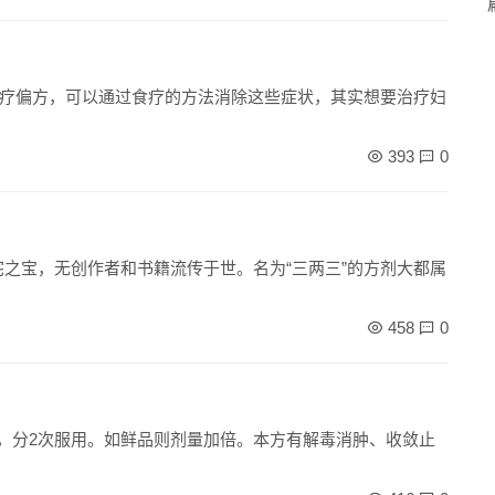
疗偏方，可以通过食疗的方法消除这些症状，其实想要治疗妇
393
0
镇宅之宝，无创作者和书籍流传于世。名为“三两三”的方剂大都属
458
0
服，分2次服用。如鲜品则剂量加倍。本方有解毒消肿、收敛止