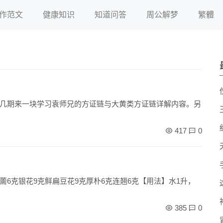
作范文
健康知识
知道问答
周公解梦
繁體
几期来一块学习袁师兄的方证链与大黄类方证链详解内容。另
417
0
6克银花9克鲜扁豆花9克厚朴6克连翘6克【用法】水1升，
385
0