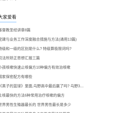
大家爱看
基督教圣经讲章8篇
党建与业务工作深度融合措施与方法(通用13篇)
特级和一级的区别是什么? 特级算极限词吗?
司法所矫正思想汇报三篇
小孩咳嗽快速止咳偏方10种偏方有效治咳嗽
国家保密配方有哪些
《黑子的篮球》里面,乌野高中最后赢了吗? 乌野3年拿到全国冠军了吗
止咳最快的方法6种常用治疗咳嗽的偏方
世界男性生殖器最长的 世界男性最长是多少