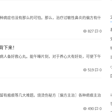
种病症也没有那么的可怕。那么，治疗过敏性鼻炎的偏方有什
827
0
背下来！
病人备好救心丸。能午睡片刻，对于养心大有好处，可使下午
519
0
留有瘢痕等几大难题。烧烫伤秘方〖偏方主治〗各种疤痕主治
490
0