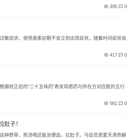
395
0
过敏症状，使用激素初期不会立刻出现症状，随着时间症状会
417
0
根据校正后的“二十五味药”表发现君药与所在方对应脏的五行
581
0
拉肚子！
这种野草，煎汤喝还能治便血，拉肚子。马齿苋是夏天清热解