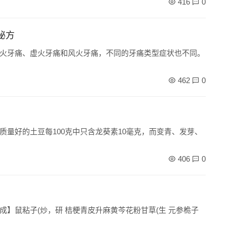
416
0
秘方
火牙痛、虚火牙痛和风火牙痛，不同的牙痛类型症状也不同。
462
0
量好的土豆每100克中只含龙葵素10毫克，而变青、发芽、
406
0
】鼠粘子(炒，研 桔梗青皮升麻黄芩花粉甘草(生 元参桅子