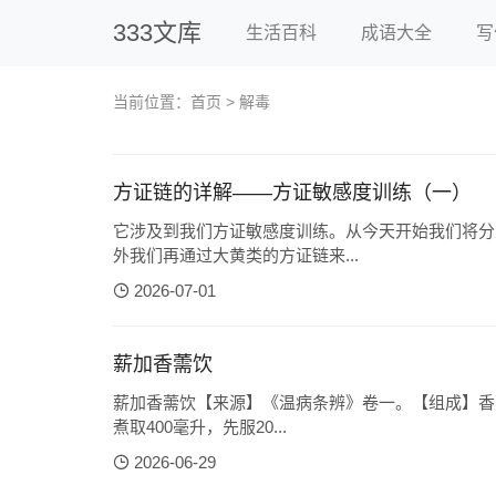
333文库
生活百科
成语大全
写
当前位置：
首页
> 解毒
方证链的详解——方证敏感度训练（一）
它涉及到我们方证敏感度训练。从今天开始我们将分
外我们再通过大黄类的方证链来...
2026-07-01
薪加香薷饮
薪加香薷饮【来源】《温病条辨》卷一。【组成】香薷
煮取400毫升，先服20...
2026-06-29