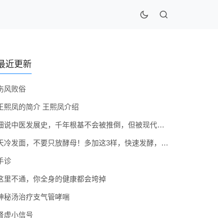
最近更新
伤风败俗
王熙凤的简介 王熙凤介绍
细说中医发展史，千年根基不会被推倒，但被现代医疗模式堵住出路
天冷发面，不要只放酵母！多加这3样，快速发酵，蓬松香软弹性十足
手诊
这里不通，你全身的健康都会垮掉
神秘汤治疗支气管哮喘
肾虚小信号