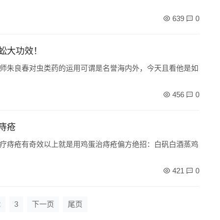
639
0
蚣大功效！
师朱良春对虫类药的运用可谓是名誉海内外，今天且看他是如
456
0
痔疮
疗痔疮有奇效以上就是用鸡蛋治痔疮偏方绝招：白矾白酒蒸鸡
421
0
2
3
下一页
尾页