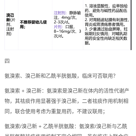
四
氨溴索、溴己新和乙酰半胱氨酸，临床可否联用？
氨溴索 + 溴己新：氨溴索是溴己新在体内的活性代谢产
物，其祛痰作用显著强于溴己新，二者祛痰作用机制相
同，联合使用考虑为重复用药，不建议联用；
氨溴索/溴己新 + 乙酰半胱氨酸：氨溴索/溴己新与乙酰