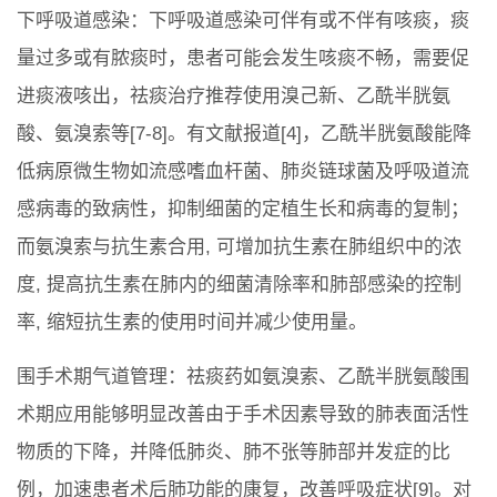
下呼吸道感染：下呼吸道感染可伴有或不伴有咳痰，痰
量过多或有脓痰时，患者可能会发生咳痰不畅，需要促
进痰液咳出，祛痰治疗推荐使用溴己新、乙酰半胱氨
酸、氨溴索等[7-8]。有文献报道[4]，乙酰半胱氨酸能降
低病原微生物如流感嗜血杆菌、肺炎链球菌及呼吸道流
感病毒的致病性，抑制细菌的定植生长和病毒的复制；
而氨溴索与抗生素合用, 可增加抗生素在肺组织中的浓
度, 提高抗生素在肺内的细菌清除率和肺部感染的控制
率, 缩短抗生素的使用时间并减少使用量。
围手术期气道管理：祛痰药如氨溴索、乙酰半胱氨酸围
术期应用能够明显改善由于手术因素导致的肺表⾯活性
物质的下降，并降低肺炎、肺不张等肺部并发症的比
例，加速患者术后肺功能的康复，改善呼吸症状[9]。对