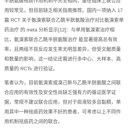
半胱氨酸祛痰作用机制不完全相同，虽在临床上联合应
用较常见，但目前缺乏相关指南推荐。国内一项纳入 17
篇 RCT 关于氨溴索联合乙酰半胱氨酸治疗对比氨溴索单
药治疗 的 meta 分析显示[12]：与单用氨溴索治疗相
比，氨溴索联合乙酰半胱氨酸治疗 能显著提高总有效
率，且两组不良反应发生率无明显差异，但受文献质量
和数量的影响，这一结论还需进行多中心、大样本、高
质量的 RCTs 进行验证。
笔者认为，目前氨溴索或溴己新与乙酰半胱氨酸之间联
合应用的有效性及安全性尚缺乏强有力的循证医学证
据，常规不建议联合应用，但对于痰液较多且黏稠，单
用其中一种祛痰药效果不好的患者，可考虑以上不同作
用机制祛痰药之间的联合。