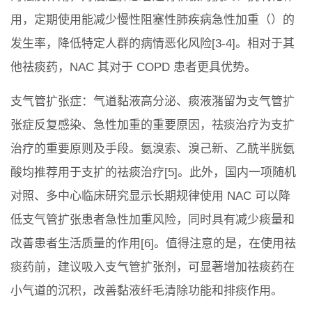
用，定期使用能减少慢性阻塞性肺疾病急性加重（）的
发生率，降低特定人群的病情恶化风险[3-4]。相对于其
他祛痰药，NAC 其对于 COPD 患者更具优势。
支气管扩张症：气道黏液高分泌、痰液潴留为支气管扩
张症反复感染、急性加重的重要原因，祛痰治疗为支扩
治疗的重要原则及手段。氨溴索、溴己新、乙酰半胱氨
酸均推荐用于支扩的祛痰治疗[5]。此外，国内一项随机
对照、多中心临床研究显示长期规律使用 NAC 可以降
低支气管扩张患者急性加重风险，同时具有减少痰量和
改善患者生活质量的作用[6]。值得注意的是，在使用祛
痰药前，建议吸入支气管扩张剂，可显著增加祛痰药在
小气道的沉积，改善黏液纤毛清除功能和排痰作用。