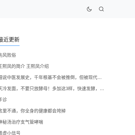
最近更新
伤风败俗
王熙凤的简介 王熙凤介绍
细说中医发展史，千年根基不会被推倒，但被现代医疗模式堵住出路
天冷发面，不要只放酵母！多加这3样，快速发酵，蓬松香软弹性十足
手诊
这里不通，你全身的健康都会垮掉
神秘汤治疗支气管哮喘
肾虚小信号