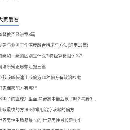
大家爱看
基督教圣经讲章8篇
党建与业务工作深度融合措施与方法(通用13篇)
特级和一级的区别是什么? 特级算极限词吗?
司法所矫正思想汇报三篇
小孩咳嗽快速止咳偏方10种偏方有效治咳嗽
国家保密配方有哪些
《黑子的篮球》里面,乌野高中最后赢了吗? 乌野3年拿到全国冠军了吗
止咳最快的方法6种常用治疗咳嗽的偏方
世界男性生殖器最长的 世界男性最长是多少