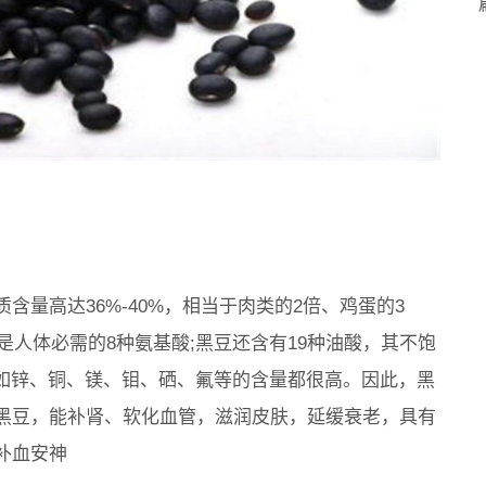
量高达36%-40%，相当于肉类的2倍、鸡蛋的3
是人体必需的8种氨基酸;黑豆还含有19种油酸，其不饱
素如锌、铜、镁、钼、硒、氟等的含量都很高。因此，黑
黑豆，能补肾、软化血管，滋润皮肤，延缓衰老，具有
补血安神