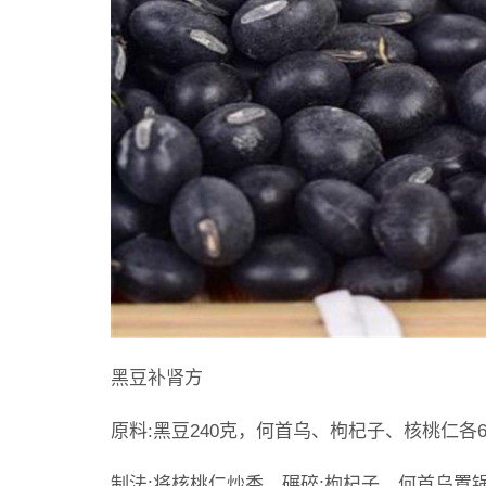
黑豆补肾方
原料:黑豆240克，何首乌、枸杞子、核桃仁各6
制法:将核桃仁炒香、碾碎;枸杞子、何首乌置