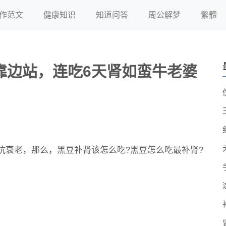
作范文
健康知识
知道问答
周公解梦
繁體
靠边站，连吃6天肾如蛮牛老婆
抗衰老，那么，黑豆补肾该怎么吃?黑豆怎么吃最补肾?