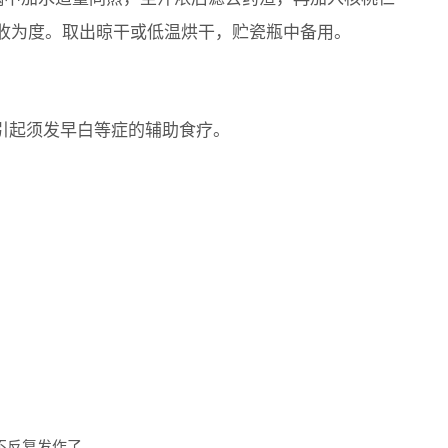
收为度。取出晾干或低温烘干，贮瓷瓶中备用。
足引起须发早白等症的辅助食疗。
不反复发作了。