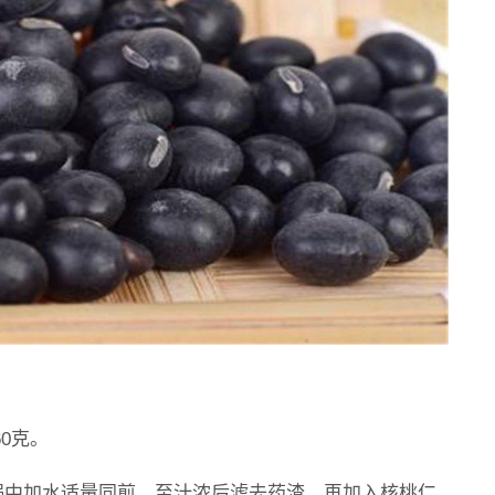
0克。
锅中加水适量同煎，至汁浓后滤去药渣，再加入核桃仁