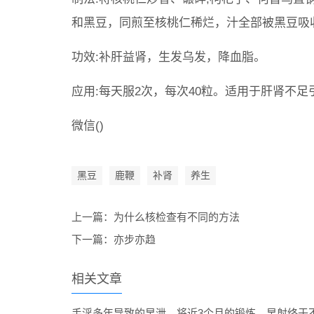
和黑豆，同煎至核桃仁稀烂，汁全部被黑豆吸
功效:补肝益肾，生发乌发，降血脂。
应用:每天服2次，每次40粒。适用于肝肾不
微信()
黑豆
鹿鞭
补肾
养生
上一篇：
为什么核检查有不同的方法
下一篇：
亦步亦趋
相关文章
手淫多年导致的早泄，将近3个月的锻炼，早射终于