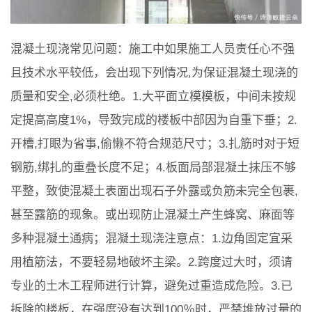
混凝土现浇常见问题：施工中如果施工人员责任心不强
且技术水平较低，会出现下列情况,为保证混凝土现浇的
质量和安全,必须杜绝。1.大平面立模模板，中间未按规
定提高高度1%，导致完成的楼板中部因为自重下垂；2.
开槽,打眼为省事,偷懒不符合规范尺寸；3.扎筋时对于短
钢筋,绑扎的重叠长度不足；4.板面局部混凝土抹压不够
平整，致使混凝土表面出现石子外露或负筋未完全包裹,
甚至露筋的现象。或出现防止混凝土产生蜂窝、麻面等
多种混凝土通病；混凝土现浇注意点：1.边角固定宜采
用植筋法，不要轻易地破坏主梁。2.跨度过大时，须请
专业的土木工程师进行计算，避免过重造成危险。3.已
拆除的楼板，在强度没有达到100％时，严禁堆放过量的