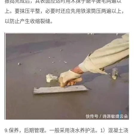
振捣完成后，其表面应适时用木抹子磨平搓毛两遍以
上。要抹压平整，必要时还应先用铁滚筒压两遍以上，
以防止产生收缩裂缝。
9.保养，后期管理。一般采用浇水养护法。1）混凝土浇