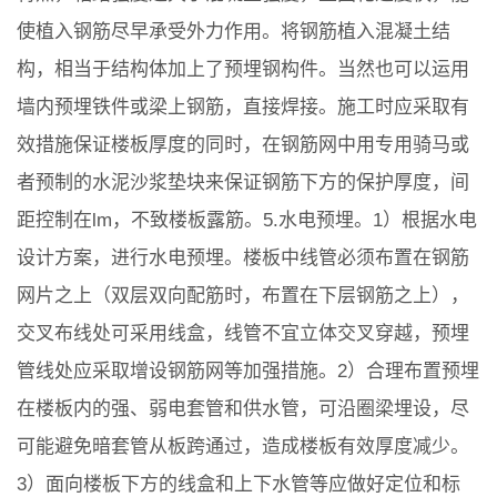
使植入钢筋尽早承受外力作用。将钢筋植入混凝土结
构，相当于结构体加上了预埋钢构件。当然也可以运用
墙内预埋铁件或梁上钢筋，直接焊接。施工时应采取有
效措施保证楼板厚度的同时，在钢筋网中用专用骑马或
者预制的水泥沙浆垫块来保证钢筋下方的保护厚度，间
距控制在lm，不致楼板露筋。5.水电预埋。1）根据水电
设计方案，进行水电预埋。楼板中线管必须布置在钢筋
网片之上（双层双向配筋时，布置在下层钢筋之上），
交叉布线处可采用线盒，线管不宜立体交叉穿越，预埋
管线处应采取增设钢筋网等加强措施。2）合理布置预埋
在楼板内的强、弱电套管和供水管，可沿圈梁埋设，尽
可能避免暗套管从板跨通过，造成楼板有效厚度减少。
3）面向楼板下方的线盒和上下水管等应做好定位和标