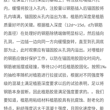
胶，在保证开孔的深度的基础上，将注胶枪嘴插入孔
内，缓慢将胶注入孔内，注胶量以钢筋插入后锚固胶将
孔内填满，锚固胶从孔内溢出为准。植筋的深度是植筋
质量好坏的关键。根据植入深度（12d～15d，d为钢筋
的直径）在处理好的钢筋除锈端做明显标记，然后插向
孔洞，一边插一边向同一方向缓慢旋转，直至到孔洞底
部为止，此时观察应有锚固胶从孔洞内溢出。对埋植好
的钢筋应做好保护工作，以防在锚固用胶固化时间内，
钢筋被摇摆或碰撞，等待12小时后植筋胶固化。按照1‰
的抽检率随机对植筋进行拉拔试验，根据对不同强度等
级的混凝土满足植筋深度要求以后的试验表明，足以将
钢筋本身拔断，因此植筋胶是满足强度要求的。。我们
要知道，植筋用粘结材料植筋胶具有抗腐蚀、耐老化的
特点，粘结强度远大于混凝土强度，且固化速度快，能