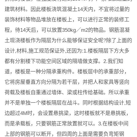
建筑材料。因此楼板浇筑混凝土14天内，不宜将过量的
装饰材料等物品堆放在楼板上，可以进行正常的装修工
程，待14天后，可以放置350kg／m2的物品。钢筋混凝
土现浇楼板作为隔层为什么能够保证安全呢?除了上面的
设计,材料,施工规范保证外,还因为:1.楼板隔层下方大多
都有分割楼下功能空间区域的隔墙做支撑。2.我们知
道，楼板是一种分隔承重构件。楼板层中的承重部分，
它将房屋垂直方向分隔为若干层，并把人和家具等竖向
荷载及楼板自重通过墙体、梁或柱传给基础。所以承重
并不是单独一个楼板隔层在战斗。同时根据结构设计,短
边超过4M时，会设置悬挑梁，这时楼板就不是悬挑板，
而是承载板，只要钢筋正常放置就可以。3.在楼板中间
上部的钢筋可以断开，但四周的上面是需要负弯矩钢