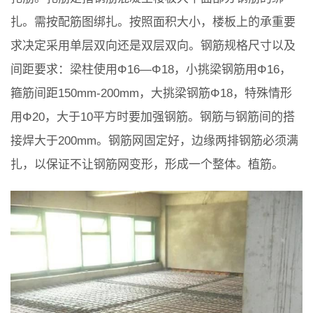
扎。需按配筋图绑扎。按照面积大小，楼板上的承重要
求决定采用单层双向还是双层双向。钢筋规格尺寸以及
间距要求：梁柱使用Φ16—Φ18，小挑梁钢筋用Φ16，
箍筋间距150mm-200mm，大挑梁钢筋Φ18，特殊情形
用Φ20，大于10平方时要加强钢筋。钢筋与钢筋间的搭
接焊大于200mm。钢筋网固定好，边缘两排钢筋必须满
扎，以保证不让钢筋网变形，形成一个整体。植筋。