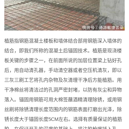
植筋指钢筋混凝土楼板和墙体结合部用钢筋深入墙体的
结合，即我们所称的混凝土后锚固技术。植筋是现浇楼
板关键的步骤之一，在前面所说的加层位置梁上钻好孔
后，用自动清孔器，手动清空器或者空压机清灰，即以
三灰三刷工艺将孔内杂物及灰清理干净后方能植筋。用
干净棉丝将清洁过的孔洞严密封堵，以防有灰尘和异物
落入。锚固用钢筋可用大棉签蘸酒精清理除锈，或用钢
丝刷将除锈清理长度范围内的钢筋表面打磨出光泽，除
锈长度大于锚固长度5CM左右。选择有质量保证的植筋