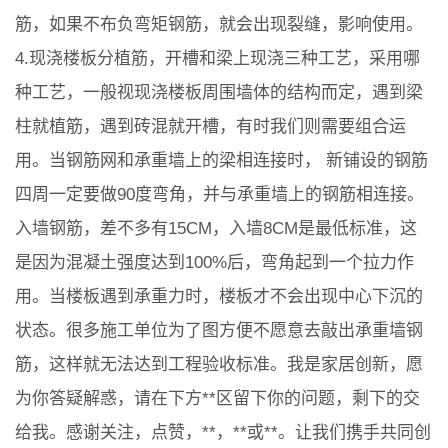
筋，如果不布负弯矩钢筋，就会出现裂缝，影响使用。
4.现浇楼板分植筋，开槽和梁上现浇三种工艺，采用哪
种工艺，一般视现浇楼板周围墙体的结构而定，遇到梁
柱就植筋，遇到砖混就开槽，有时我们则需要组合运
用。当钢筋网和承重墙上的梁相连接时， 新铺设的钢筋
四周一定要做90度弯角，并与承重墙上的钢筋相连接。
入墙钢筋，差不多有15CM，入墙8CM是最低标准，这
是因为混凝土强度达到100%后，弯角起到一个拉力作
用。当楼板遇到承重力时，楼板才不会出现中心下沉的
状态。很多施工单位为了图方便不愿意去敲出承重墙钢
筋，这样就无法达到工程验收标准。我是家居创新，愿
为你答疑解惑，请在下方**区留下你的问题，剩下的交
给我。感谢关注，点赞，**，**或**。让我们携手共同创