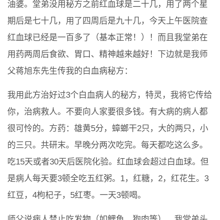
油婆。堂弟没用秘方之前红血球是二十几，用了两个星
期后是七十几，用了四周后是九十几，今天上午医院查
红血球已经是一百多了（基本正常！）！而且我堂弟在
用药两周后食欲、胃口、精神越来越好！下边就是我师
父蒋旭东先生传我的白血病秘方：
我用此方治好过3个白血病人的秘方，特灵，我将它传给
你，治病救人。不要向人家要很多钱。有大病的病人都
很可怜的。方药：雄黄5分，蟑螂干2只，大的两只，小
的三只。共研末。早晚分两次吃完。每天都吃这么多。
吃15天或者30天后医院化验。红血球会超过白血球。但
是病人每天要3顿全吃五红粥。1，红糖，2，红花生。3
红豆，4枸杞子，5红枣。一天3顿喝。
师父说病人禁止吃发物（如鲤鱼、狗肉等），我堂弟头