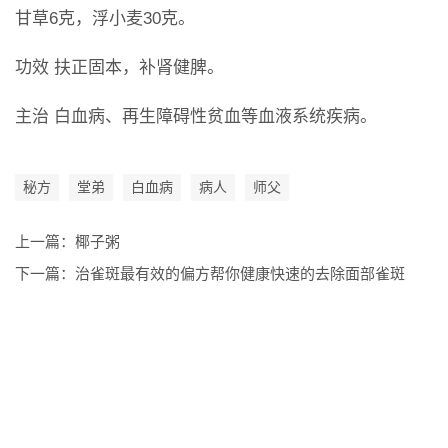
甘草6克，浮小麦30克。
功效 扶正固本，补肾健脾。
主治 白血病、再生障碍性贫血等血液系统疾病。
秘方
堂弟
白血病
病人
师父
上一篇：
椰子粥
下一篇：
治雀斑最有效的偏方帮你健康快速的去除面部雀斑