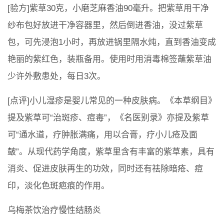
[验方]紫草30克，小磨芝麻香油90毫升。把紫草用干净
纱布包好放进干净容器里，然后倒进香油，没过紫草
包，可先浸泡1小时，再放进锅里隔水炖，直到香油变成
艳丽的紫红色，装瓶备用。使用时用消毒棉签蘸紫草油
少许外敷患处，每日3次。
[点评]小儿湿疹是婴儿常见的一种皮肤病。《本草纲目》
提及紫草可“治斑疹、痘毒”，《名医别录》亦提及紫草
可“通水道，疗肿胀满痛，用以合膏，疗小儿疮及面
皶”。从现代药学角度，紫草里含有丰富的紫草素，具有
消炎、促进皮肤再生的功效，同时还有祛除暗疮、痘
印，淡化色斑疤痕的作用。
乌梅茶饮治疗慢性结肠炎