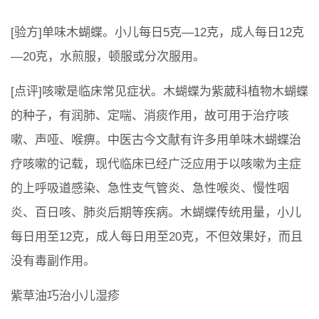
[验方]单味木蝴蝶。小儿每日5克—12克，成人每日12克
—20克，水煎服，顿服或分次服用。
[点评]咳嗽是临床常见症状。木蝴蝶为紫葳科植物木蝴蝶
的种子，有润肺、定喘、消痰作用，故可用于治疗咳
嗽、声哑、喉痹。中医古今文献有许多用单味木蝴蝶治
疗咳嗽的记载，现代临床已经广泛应用于以咳嗽为主症
的上呼吸道感染、急性支气管炎、急性喉炎、慢性咽
炎、百日咳、肺炎后期等疾病。木蝴蝶传统用量，小儿
每日用至12克，成人每日用至20克，不但效果好，而且
没有毒副作用。
紫草油巧治小儿湿疹