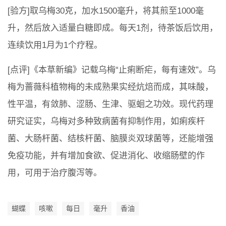
[验方]取乌梅30克，加水1500毫升，将其煎至1000毫
升，然后放入适量白糖即成。每天1剂，待茶饭后饮用，
连续饮用1月为1个疗程。
[点评]《本草新编》记载乌梅“止痢断疟，每有速效”。乌
梅为蔷薇科植物梅的未成熟果实经炕焙而成，其味酸，
性平温，有敛肺、涩肠、生津、驱蛔之功效。现代药理
研究证实，乌梅对多种致病菌有抑制作用，如痢疾杆
菌、大肠杆菌、结核杆菌、脑膜炎双球菌等，还能增强
免疫功能，并有增加食欲、促进消化、收缩肠壁的作
用，可用于治疗腹泻等。
蝴蝶
咳嗽
每日
毫升
香油