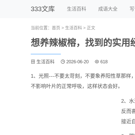
333文库
生活百科
成语大全
写
当前位置：
首页
>
生活百科
> 正文
想养辣椒榕，找到的实用
生活百科
2026-06-20
618
1、光照---不要太苛刻，不要象养阳性草那
不影响叶片的正常呼吸，这样状态会好。
2、水
反而
接近