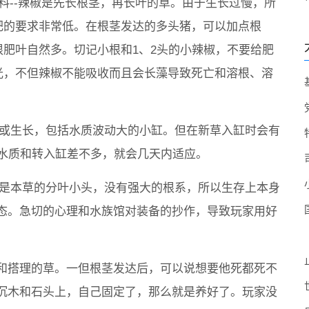
肥料--辣椒是先长根茎，再长叶的草。由于生长过慢，所
肥的要求非常低。在根茎发达的多头猪，可以加点根
根肥叶自然多。切记小根和1、2头的小辣椒，不要给肥
光，不但辣椒不能吸收而且会长藻导致死亡和溶根、溶
活或生长，包括水质波动大的小缸。但在新草入缸时会有
的水质和转入缸差不多，就会几天内适应。
都是本草的分叶小头，没有强大的根系，所以生存上本身
态。急切的心理和水族馆对装备的抄作，导致玩家用好
。
和搭理的草。一但根茎发达后，可以说想要他死都死不
沉木和石头上，自己固定了，那么就是养好了。玩家没