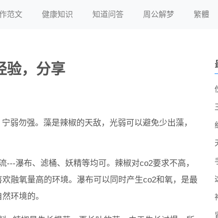
作范文
健康知识
知道问答
周公解梦
繁體
经验，分享
样，宁弱勿强。藻是辣椒的天敌，光弱可以避免少出藻，
流---瀑布、滤桶、妖精等均可。辣椒对co2要求不高，
喜欢融氧量高的环境。瀑布可以同时产生co2和氧，是最
自然环境的。