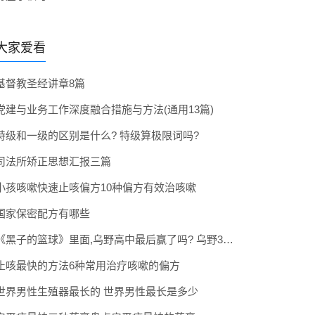
大家爱看
基督教圣经讲章8篇
党建与业务工作深度融合措施与方法(通用13篇)
特级和一级的区别是什么? 特级算极限词吗?
司法所矫正思想汇报三篇
小孩咳嗽快速止咳偏方10种偏方有效治咳嗽
国家保密配方有哪些
《黑子的篮球》里面,乌野高中最后赢了吗? 乌野3年拿到全国冠军了吗
止咳最快的方法6种常用治疗咳嗽的偏方
世界男性生殖器最长的 世界男性最长是多少