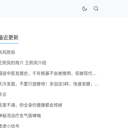
最近更新
伤风败俗
王熙凤的简介 王熙凤介绍
细说中医发展史，千年根基不会被推倒，但被现代医疗模式堵住出路
天冷发面，不要只放酵母！多加这3样，快速发酵，蓬松香软弹性十足
手诊
这里不通，你全身的健康都会垮掉
神秘汤治疗支气管哮喘
肾虚小信号