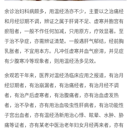
余诊治妇科病颇多，用温经汤亦不少，主要以之治痛经
和月经愆期不调，辨证之属于肝肾不足、虚寒并胞宫有
瘀阻者，一般不作任何加减，只用原方，疗效显著。至
于治不孕症，亦需辨证清楚。一般遇肝气郁结，经前胸
乳胀者，不宜用本方。凡冲任虚寒并血气瘀滞，并见症
有少腹寒冷等现象者，则用温经汤多见效。
余观若干年来，医界对温经汤临床应用之报道，有治月
经愆期者，有治崩漏者，有治痛经者，有治月经不调
者，有治产后虚寒者，有治腹痛者，亦有治血虚发热
者，治不孕者，亦有用治血吸虫性肝病者，有治功能性
子宫出血者，亦有温经汤新用治心悸、眩晕、水肿、胁
痛等证者，亦有某老中医治老年妇女月经再来者，亦有