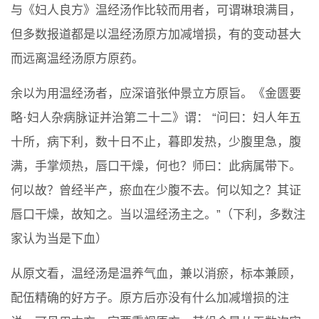
与《妇人良方》温经汤作比较而用者，可谓琳琅满目，
但多数报道都是以温经汤原方加减增损，有的变动甚大
而远离温经汤原方原药。
余以为用温经汤者，应深谙张仲景立方原旨。《金匮要
略·妇人杂病脉证并治第二十二》谓： “问曰：妇人年五
十所，病下利，数十日不止，暮即发热，少腹里急，腹
满，手掌烦热，唇口干燥，何也？师曰：此病属带下。
何以故？曾经半产，瘀血在少腹不去。何以知之？其证
唇口干燥，故知之。当以温经汤主之。”（下利，多数注
家认为当是下血）
从原文看，温经汤是温养气血，兼以消瘀，标本兼顾，
配伍精确的好方子。原方后亦没有什么加减增损的注