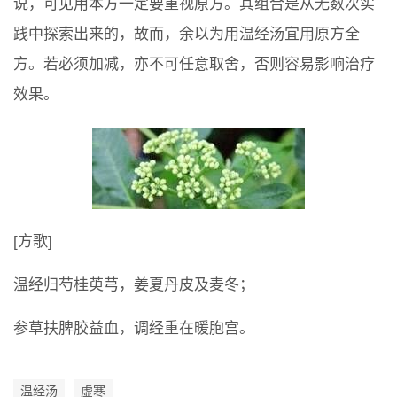
说，可见用本方一定要重视原方。其组合是从无数次实
践中探索出来的，故而，余以为用温经汤宜用原方全
方。若必须加减，亦不可任意取舍，否则容易影响治疗
效果。
[方歌]
温经归芍桂萸芎，姜夏丹皮及麦冬；
参草扶脾胶益血，调经重在暖胞宫。
温经汤
虚寒