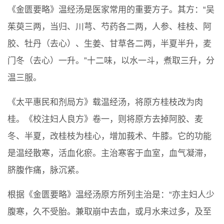
《金匮要略》温经汤是医家常用的重要方子。其方：“吴
茱萸三两，当归、川芎、芍药各二两，人参、桂枝、阿
胶、牡丹（去心）、生姜、甘草各二两，半夏半升，麦
门冬（去心）一升。”十二味，以水一斗，煮取三升，分
温三服。
《太平惠民和剂局方》载温经汤，将原方桂枝改为肉
桂。《校注妇人良方》卷一，则将原方去掉阿胶、麦
冬、半夏，改桂枝为桂心，增加莪术、牛膝。它的功能
是温经散寒，活血化瘀。主治寒客于血室，血气凝滞，
脐腹作痛，脉沉紧。
根据《金匮要略》温经汤原方所列主治是：“亦主妇人少
腹寒，久不受胎。兼取崩中去血，或月水来过多，及至