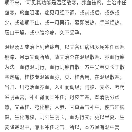
期不来。”可见其功能是温经散寒，养血祛瘀。主治冲任
虚寒，瘀血阻滞，症见月经不调，或前或后，或多或
少，或逾期不止，或一月再行，暮即发热，手掌烦热，
唇口干燥，或小腹冷痛，久不受孕。
温经汤既成治上列诸症者，以其各证病机多属冲任虚寒
瘀滞、月事失调所致，故其治总在温经散寒、养血行瘀
为法。血得温则行，血行则瘀自散。方中吴茱萸长于散
寒定痛，桂枝专温通血脉，萸、桂合用，在温经散寒；
当归、川芎活血养血，入肝而调经；阿胶、麦冬、芍药
滋阴益营，补肝肾而固冲任；丹皮辛寒，既清阴分虚
热，又益桂、芎化瘀；人参、甘草益气补中，使气旺脾
健，生化有权，则阳生阴长，血源得充；更以半夏、生
姜降逆温中，兼顺冲任之气。所以，本方具有温中寓