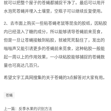
就可以把整个屋子的苍蝇都捕捉干净了。最后可以用开
水泡死苍蝇并埋入土壤里，空瓶子可以继续反复使用。
2、去市面上购买一些粘苍蝇老鼠等昆虫的胶纸，因粘胶
内已经混入了糖的成分，所以能够诱导苍蝇前来觅食，
但是一旦让苍蝇接触到粘胶，就被死死黏住了，发出的
嗡嗡声又能引诱更多的苍蝇前来觅食，这种粘胶一般能
起一周以上的作用效果，一小块粘胶能够捕捉的苍蝇数
量也可高达几百只。
希望文字工具网搜集的关于苍蝇的3点解答对大家有用。
苍蝇
上一篇：
反季水果的识别方法