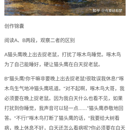
创作锦囊
阅读A、B两段，观察二者的区别
A猫头鹰晚上出去捉老鼠，打扰了啄木鸟睡觉。啄木鸟
为了自己能睡好，硬让猫头鹰在白天捉老鼠。
B“猫头鹰!你干嘛非要晚上出去捉老鼠!很耽误我休息!”啄
木鸟生气地冲猫头鹰吼道。“对不起啊，啄木鸟大哥，我
必须要在晚上捉老鼠。因为我白天什么也看不见，如果
打扰到你睡觉，我声音可以轻一点......”猫头鹰恭敬地回
答。“不行!”啄木鸟打断了猫头鹰的话，“我要给大树看
病，晚上休息不好，白天还怎么看病呢?你必须要在白天