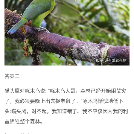
答案二：
猫头鹰对啄木鸟说: “啄木鸟大哥，森林已经开始闹鼠灾
了，我必须要晚上出去捉老鼠了。”啄木鸟惭愧地低下
头:猫头鹰，对不起，我知道错了。我不应该因为我的利
益牺牲整个森林。