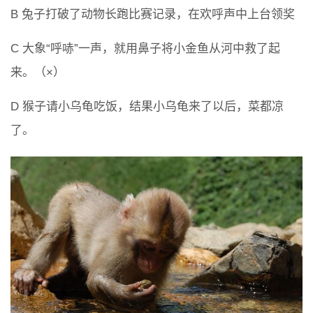
B 兔子打破了动物长跑比赛记录，在欢呼声中上台领奖
C 大象“呼哧”一声，就用鼻子将小金鱼从河中救了起
来。（×）
D 猴子请小乌龟吃饭，结果小乌龟来了以后，菜都凉
了。