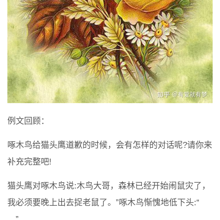
例文回顾：
啄木鸟给猫头鹰道歉的时候，会有怎样的对话呢?请你来
补充完整吧!
猫头鹰对啄木鸟说:木鸟大哥，森林已经开始闹鼠灾了，
我必须要晚上出去捉老鼠了。”啄木鸟惭愧地低下头:“
。”